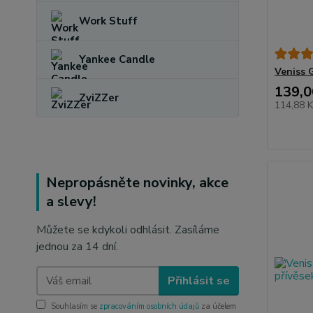
Work Stuff
Yankee Candle
Veniss G
139,0
ZviZZer
114,88 
Nepropásněte novinky, akce
a slevy!
Můžete se kdykoli odhlásit. Zasíláme
jednou za 14 dní.
Přihlásit se
Souhlasím se
zpracováním osobních údajů
za účelem