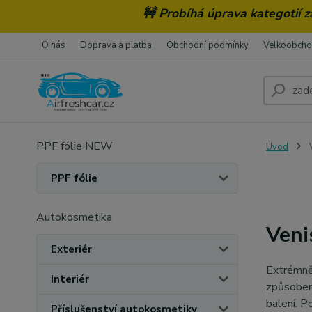
🚧 Probíhá úprava kategotií 
O nás
Doprava a platba
Obchodní podmínky
Velkoobch
PPF fólie NEW
Úvod
V
PPF fólie
Autokosmetika
Veni
Exteriér
Extrémně
Interiér
způsobem
balení. P
Příslušenství autokosmetiky