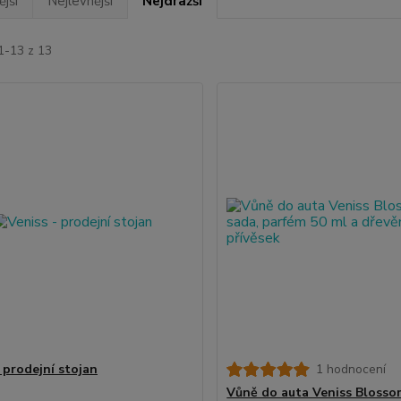
jší
Nejlevnější
Nejdražší
1-13 z 13
 prodejní stojan
1 hodnocení
Vůně do auta Veniss Blossom