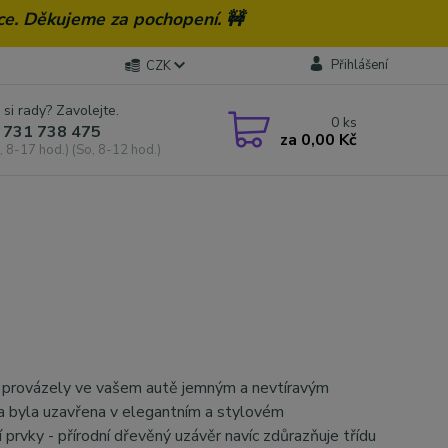
ce. Děkujeme za pochopení. 🚧
Přihlášení
CZK
 si rady? Zavolejte.
0
ks
 731 738 475
za
0,00 Kč
, 8-17 hod.) (So, 8-12 hod.)
s provázely ve vašem autě jemným a nevtíravým
 byla uzavřena v elegantním a stylovém
í prvky - přírodní dřevěný uzávěr navíc zdůrazňuje třídu