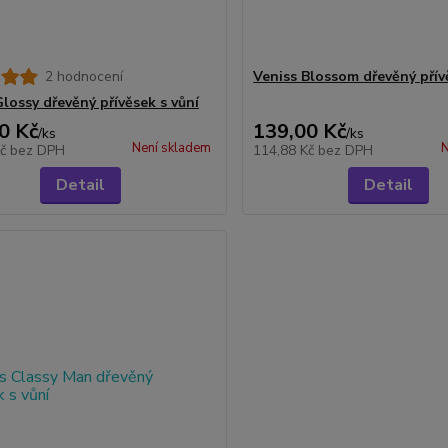
2 hodnocení
Veniss Blossom dřevěný přív
lossy dřevěný přívěsek s vůní
0 Kč
139,00 Kč
/
ks
/
ks
Není skladem
N
Kč
bez DPH
114,88 Kč
bez DPH
Detail
Detail