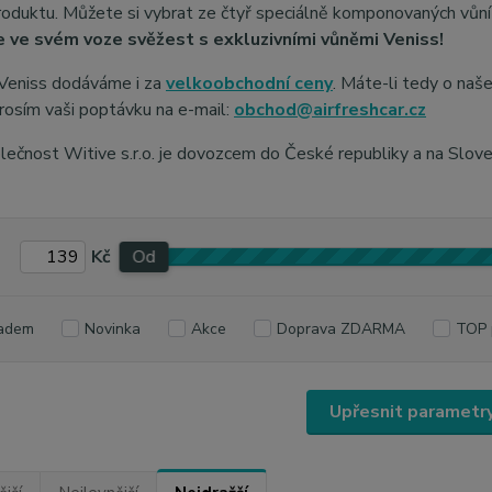
oduktu. Můžete si vybrat ze čtyř speciálně komponovaných vůní - 
 ve svém voze svěžest s exkluzivními vůněmi Veniss!
Veniss dodáváme i za
velkoobchodní ceny
. Máte-li tedy o naš
rosím vaši poptávku na e-mail:
obchod@airfreshcar.cz
ečnost Witive s.r.o. je dovozcem do České republiky a na Slov
Kč
Od
adem
Novinka
Akce
Doprava ZDARMA
TOP 
Upřesnit parametr