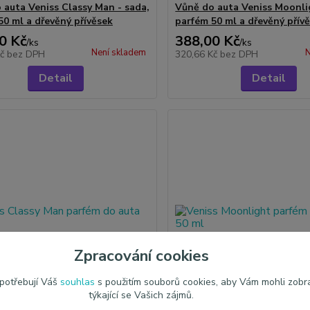
 auta Veniss Classy Man - sada,
Vůně do auta Veniss Moonli
50 ml a dřevěný přívěsek
parfém 50 ml a dřevěný přív
0 Kč
388,00 Kč
/
ks
/
ks
Není skladem
N
Kč
bez DPH
320,66 Kč
bez DPH
Detail
Detail
Zpracování cookies
 potřebují Váš
souhlas
s použitím souborů cookies, aby Vám mohli zobr
týkající se Vašich zájmů.