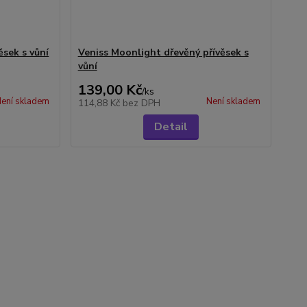
ěsek s vůní
Veniss Moonlight dřevěný přívěsek s
vůní
139,00 Kč
/
ks
ení skladem
Není skladem
114,88 Kč
bez DPH
Detail