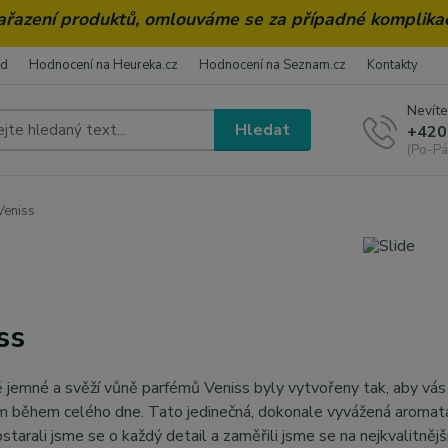
zařazení produktů, omlouváme se za případné komplika
od
Hodnocení na Heureka.cz
Hodnocení na Seznam.cz
Kontakty
Nevíte
Hledat
+420
(Po-Pá
eniss
ss
 jemné a svěží vůně parfémů Veniss byly vytvořeny tak, aby vá
 během celého dne. Tato jedinečná, dokonale vyvážená aromata
ostarali jsme se o každý detail a zaměřili jsme se na nejkvalitnějš