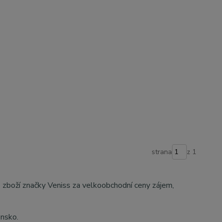
strana
z 1
e zboží značky Veniss za velkoobchodní ceny zájem,
ensko.