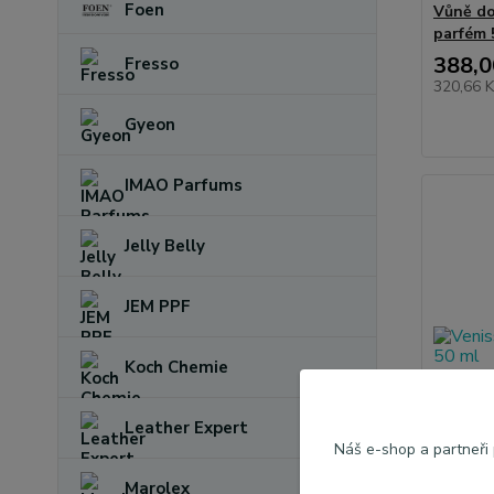
Foen
Vůně do
parfém 
388,0
Fresso
320,66 
Gyeon
IMAO Parfums
Jelly Belly
JEM PPF
Koch Chemie
Leather Expert
Náš e-shop a partneři
Marolex