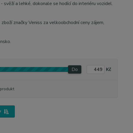
svěží a lehké, dokonale se hodící do interiéru vozidel.
e zboží značky Veniss za velkoobchodní ceny zájem,
ensko.
Do
Kč
produkt
y