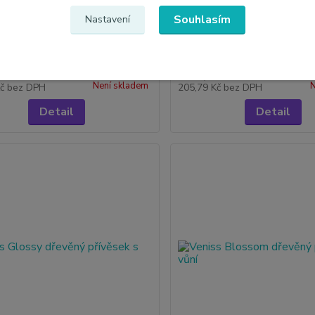
Souhlasím
Nastavení
2 hodnocení
1 hodnocení
Classy Man parfém do auta 50
Veniss Moonlight parfém do
0 Kč
249,00 Kč
/
ks
/
ks
Není skladem
N
Kč
bez DPH
205,79 Kč
bez DPH
Detail
Detail