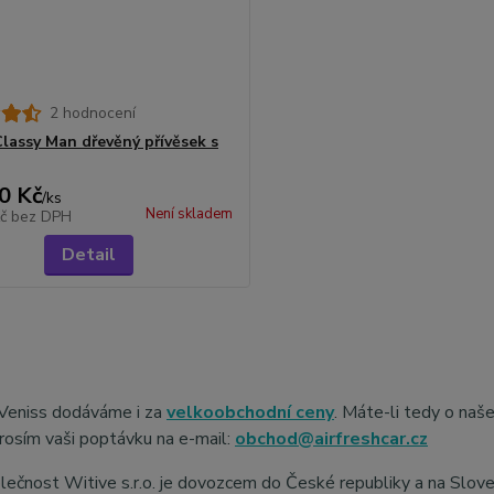
2 hodnocení
Classy Man dřevěný přívěsek s
0 Kč
/
ks
Není skladem
Kč
bez DPH
Detail
Veniss dodáváme i za
velkoobchodní ceny
. Máte-li tedy o naš
rosím vaši poptávku na e-mail:
obchod@airfreshcar.cz
ečnost Witive s.r.o. je dovozcem do České republiky a na Slov