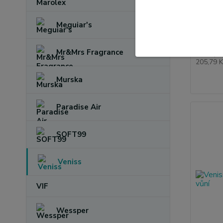
Meguiar's
Veniss 
ml
249,0
Mr&Mrs Fragrance
205,79 
Murska
Paradise Air
SOFT99
Veniss
VIF
Wessper