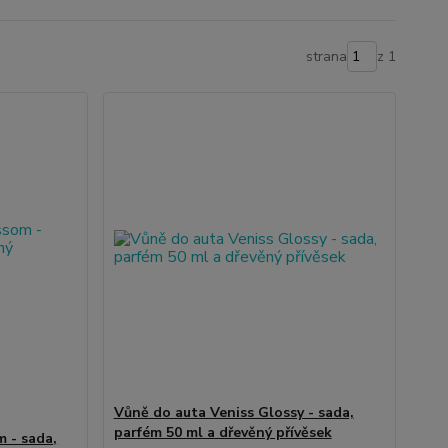
strana
z 1
Vůně do auta Veniss Glossy - sada,
parfém 50 ml a dřevěný přívěsek
 - sada,