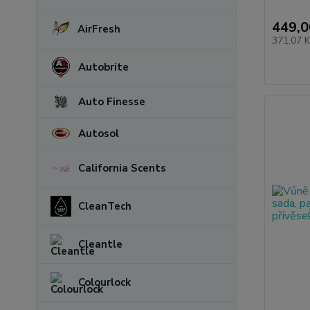
449,0
AirFresh
371,07 
Autobrite
Auto Finesse
Autosol
California Scents
CleanTech
Cleantle
Colourlock