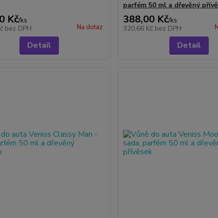
parfém 50 ml a dřevěný přív
0 Kč
388,00 Kč
/
ks
/
ks
Na dotaz
N
Kč
bez DPH
320,66 Kč
bez DPH
Detail
Detail