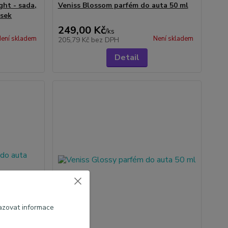
ght - sada,
Veniss Blossom parfém do auta 50 ml
ěsek
249,00 Kč
/
ks
ení skladem
Není skladem
205,79 Kč
bez DPH
Detail
azovat informace