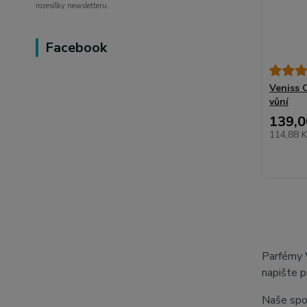
rozesílky newsletteru.
Facebook
Veniss 
vůní
139,0
114,88 
Parfémy 
napište p
Naše spol