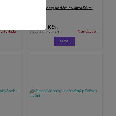
Veniss Glossy parfém do auta 50 ml
 auta 50 ml
249,00 Kč
/
ks
ení skladem
Není skladem
205,79 Kč
bez DPH
Detail