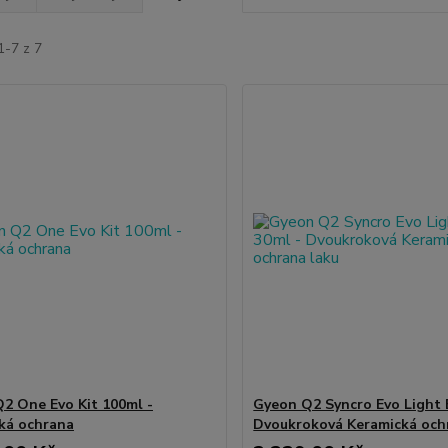
1-7 z 7
2 One Evo Kit 100ml -
Gyeon Q2 Syncro Evo Light 
ká ochrana
Dvoukroková Keramická och