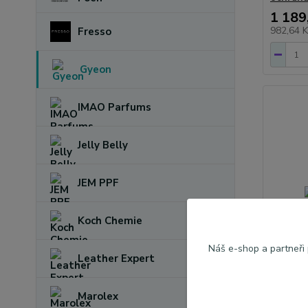
1 189
982,64 
Fresso
Gyeon
IMAO Parfums
Jelly Belly
JEM PPF
Koch Chemie
Náš e-shop a partneři
Leather Expert
Marolex
Gyeon Q