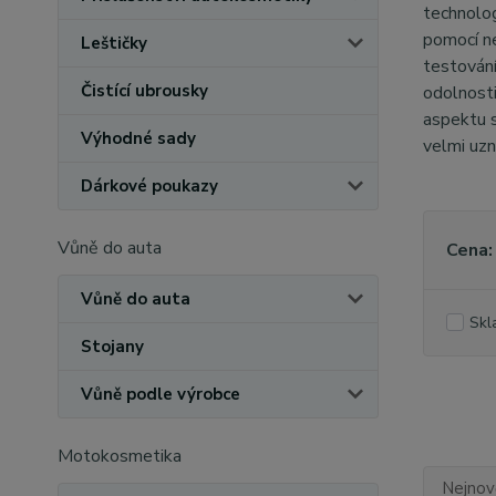
technolog
pomocí n
Leštičky
testování
Čistící ubrousky
odolnosti
aspektu s
Výhodné sady
velmi uzn
Dárkové poukazy
Vůně do auta
Cena:
Vůně do auta
Skl
Stojany
Vůně podle výrobce
Motokosmetika
Nejnově