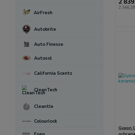
2 839
2 346,2
AirFresh
Autobrite
Auto Finesse
Autosol
California Scents
CleanTech
Cleantle
Colourlock
Gyeon Q
Foen
ochrana