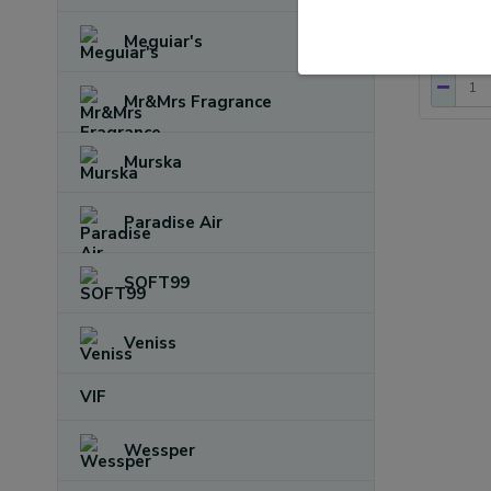
315,0
Meguiar's
260,33 
Mr&Mrs Fragrance
Murska
Paradise Air
SOFT99
Veniss
VIF
Wessper