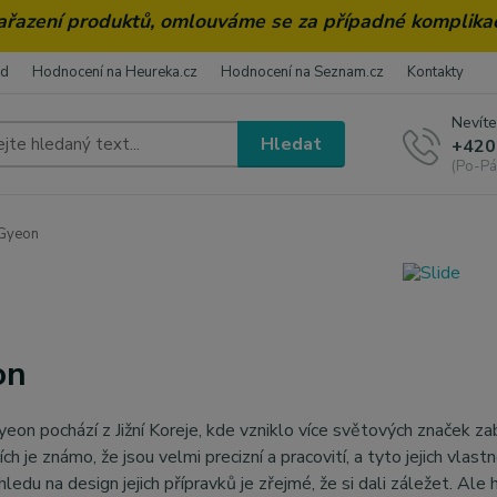
zařazení produktů, omlouváme se za případné komplika
od
Hodnocení na Heureka.cz
Hodnocení na Seznam.cz
Kontakty
Nevíte
Hledat
+420
(Po-Pá
Gyeon
on
eon pochází z Jižní Koreje, kde vzniklo více světových značek zab
cích je známo, že jsou velmi precizní a pracovití, a tyto jejich vla
ohledu na design jejich přípravků je zřejmé, že si dali záležet. A