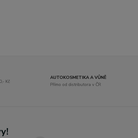
AUTOKOSMETIKA A VŮNĚ
,- Kč
Přímo od distributora v ČR
.
y!