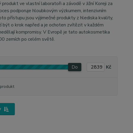
rodukt ve vlastní laboratoři a závodě v Jižní Koreji za
proces podporuje hloubkovým výzkumem, intenzivním
o přístupu jsou výjimečné produkty z hlediska kvality,
í být o krok napřed a je ochoten zvítězit v každém
 nedělají kompromisy. V Evropě je tato autokosmetika
100 zemích po celém světě.
Do
Kč
produkt
y