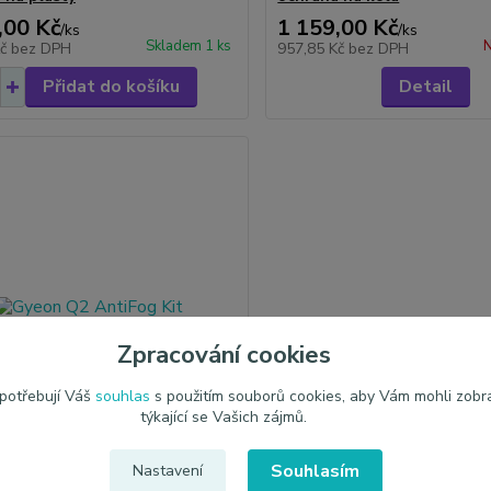
,00 Kč
1 159,00 Kč
/
ks
/
ks
Skladem 1 ks
N
Kč
bez DPH
957,85 Kč
bez DPH
Přidat do košíku
Detail
Zpracování cookies
 potřebují Váš
souhlas
s použitím souborů cookies, aby Vám mohli zobr
týkající se Vašich zájmů.
Souhlasím
Nastavení
2 AntiFog Kit