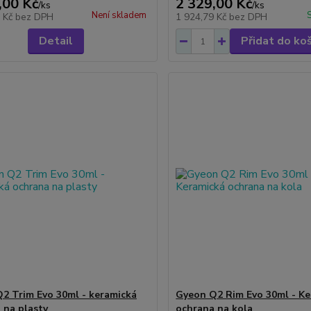
,00 Kč
2 329,00 Kč
/
ks
/
ks
Není skladem
8 Kč
bez DPH
1 924,79 Kč
bez DPH
Detail
Přidat do ko
2 Trim Evo 30ml - keramická
Gyeon Q2 Rim Evo 30ml - Ke
 na plasty
ochrana na kola