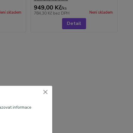
949,00 Kč
/
ks
ení skladem
Není skladem
784,30 Kč
bez DPH
Detail
azovat informace