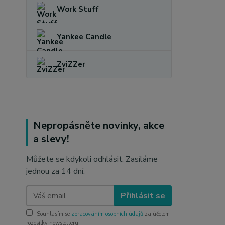
Work Stuff
Yankee Candle
ZviZZer
Nepropásněte novinky, akce
a slevy!
Můžete se kdykoli odhlásit. Zasíláme
jednou za 14 dní.
Přihlásit se
Souhlasím se
zpracováním osobních údajů
za účelem
rozesílky newsletteru.