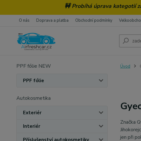
🚧 Probíhá úprava kategotií 
O nás
Doprava a platba
Obchodní podmínky
Velkoobch
PPF fólie NEW
Úvod
PPF fólie
Autokosmetika
Gye
Exteriér
Značka Gy
Interiér
Jihokorej
jen při p
Příslušenství autokosmetiky