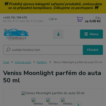
🚧 Probíhá úprava kategotií zařazení produktů, omlouváme
se za případné komplikace. Děkujeme za pochopení. 🚧
0
ks
+420 731 738 475
CZK
za
0,00 Kč
(Po-Pá, 8-17 hod.) (So, 8-12 hod.)
Menu
Hledat
Úvod
Vůně do auta
Parfémy
Veniss Moonlight parfém do auta 50 ml
Veniss Moonlight parfém do auta
50 ml