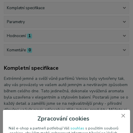
Kompletní specifikace
Parametry
Hodnocení
1
Komentáře
0
Kompletní specifikace
Extrémně jemné a svěží vůně parfémů Veniss byly vytvořeny tak,
aby vás provázely ve vašem autě jemným a nevtíravým způsobem
během celého dne. Tato jedinečná, dokonale vyvážená aromata
byla uzavřena v elegantním a stylovém balení. Postarali jsme se o
každý detail a zaměřili jsme se na nejkvalitnější prvky - přírodní
dřevěný uzávěr navíc zdůrazňuje třídu tohoto produktu. Můžete si
vybrat ze čtyř speciálně komponovaných vůní - svěží a lehké,
Zpracování cookies
dokonale se hodící do interiéru vozidel.
Náš e-shop a partneři potřebují Váš
souhlas
s použitím souborů
Veniss Moonlight
- výjimečně aromatická a svěží vůně, lehce
cookies, aby Vám mohli zobrazovat informace týkající se Vašich