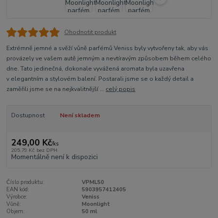
Ohodnotit produkt
Extrémně jemné a svěží vůně parfémů Veniss byly vytvořeny tak, aby vás
provázely ve vašem autě jemným a nevtíravým způsobem během celého
dne. Tato jedinečná, dokonale vyvážená aromata byla uzavřena
v elegantním a stylovém balení. Postarali jsme se o každý detail a
zaměřili jsme se na nejkvalitnější ...
celý popis
Dostupnost
Není skladem
249,00 Kč
/
ks
205,79 Kč
bez DPH
Momentálně není k dispozici
Číslo produktu:
VPML50
EAN kód:
5903957412405
Výrobce:
Veniss
Vůně:
Moonlight
Objem:
50 ml