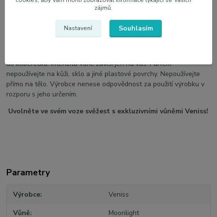
zájmů.
nasládlá a kořenitá.
Výrazné tóny:
muškátový oříšek, švestka, pomeranč, skořice,
Souhlasím
Nastavení
vanilka.
Použití:
několikrát nastříkejte do prostoru kabiny auta - nejlépe
do koberečků. Intenzita vůně závisí jen na vás. Parfém
nepoužívejte na kůži, sklo a jiné plastové povrchy. Nepoužívejte
přímo na tělo. Výrobce nenese odpovědnost za použití výrobku v
rozporu s jeho určením.
Uvolněte ve svém voze svěžest s exkluzivními vůněmi Veniss!
Parametry
Výrobce
Veniss
Vůně
Moonlight