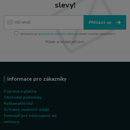
slevy!
Přihlásit se
Souhlasím se
zpracováním osobních údajů
za účelem rozesílky newsletteru.
Můžete se kdykoli odhlásit.
Informace pro zákazníky
Doprava a platba
Obchodní podmínky
Reklamační řád
Ochrana osobních údajů
Formulář pro odstoupení od
smlouvy