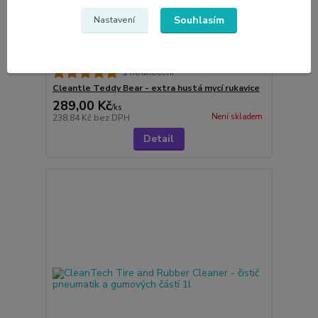
Souhlasím
Nastavení
1 hodnocení
Cleantle Teddy Bear - extra hustá mycí rukavice
289,00 Kč
/
ks
Není skladem
238,84 Kč
bez DPH
Detail