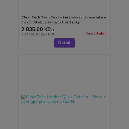
CleanTech Tech Coat - keramická ochrana laku a
disků (30ml), trvanlivost až 3 roky
2 835,00 Kč
/
ks
Není skladem
2 342,98 Kč
bez DPH
Detail