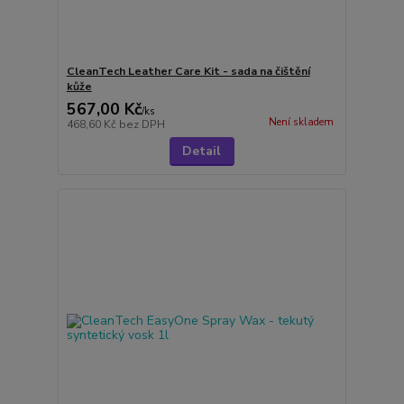
CleanTech Leather Care Kit - sada na čištění
kůže
567,00 Kč
/
ks
Není skladem
468,60 Kč
bez DPH
Detail