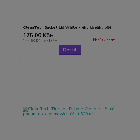
CleanTech Bucket Lid White - víko kbelíku bílé
175,00 Kč
/
ks
Není skladem
144,63 Kč
bez DPH
Detail