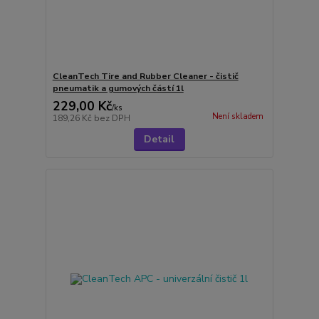
CleanTech Tire and Rubber Cleaner - čistič
pneumatik a gumových částí 1l
229,00 Kč
/
ks
Není skladem
189,26 Kč
bez DPH
Detail