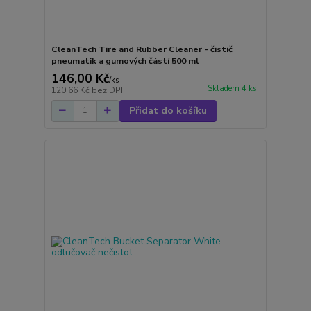
CleanTech Tire and Rubber Cleaner - čistič
pneumatik a gumových částí 500 ml
146,00 Kč
/
ks
Skladem 4 ks
120,66 Kč
bez DPH
Přidat do košíku