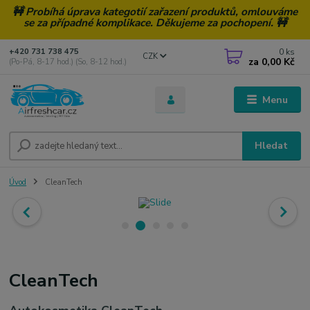
🚧 Probíhá úprava kategotií zařazení produktů, omlouváme
se za případné komplikace. Děkujeme za pochopení. 🚧
0
ks
+420 731 738 475
CZK
za
0,00 Kč
(Po-Pá, 8-17 hod.) (So, 8-12 hod.)
Menu
Hledat
Úvod
CleanTech
CleanTech