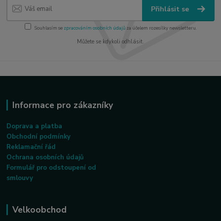
Přihlásit se
Souhlasím se
zpracováním osobních údajů
za účelem rozesílky newsletteru.
Můžete se kdykoli odhlásit.
Informace pro zákazníky
Doprava a platba
Obchodní podmínky
Reklamační řád
Ochrana osobních údajů
Formulář pro odstoupení od
smlouvy
Velkoobchod