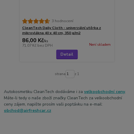
3 hodnocení
CleanTech Daily Cloth - univerzální utěrka z
mikrovlákna 40 x 40 cm, 350 g/m2
86,00 Kč
/
ks
Není skladem
71,07 Kč
bez DPH
Detail
strana
z 1
Autokosmetiku CleanTech dodáváme i za
velkoobchodní ceny
.
Máte-li tedy o naše zboží značky CleanTech za velkoobchodní
ceny zájem, napište prosím vaši poptávku na e-mail:
obchod@airfreshcar.cz