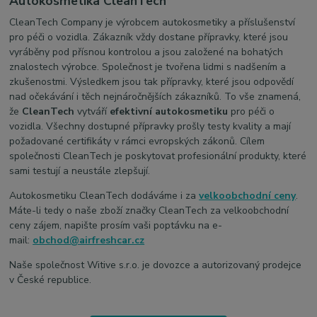
Autokosmetika CleanTech
CleanTech Company je výrobcem autokosmetiky a příslušenství
pro péči o vozidla. Zákazník vždy dostane přípravky, které jsou
vyráběny pod přísnou kontrolou a jsou založené na bohatých
znalostech výrobce. Společnost je tvořena lidmi s nadšením a
zkušenostmi. Výsledkem jsou tak přípravky, které jsou odpovědí
nad očekávání i těch nejnáročnějších zákazníků. To vše znamená,
že
CleanTech
vytváří
efektivní autokosmetiku
pro péči o
vozidla. Všechny dostupné přípravky prošly testy kvality a mají
požadované certifikáty v rámci evropských zákonů. Cílem
společnosti CleanTech je poskytovat profesionální produkty, které
sami testují a neustále zlepšují.
Autokosmetiku CleanTech dodáváme i za
velkoobchodní ceny
.
Máte-li tedy o naše zboží značky CleanTech za velkoobchodní
ceny zájem, napište prosím vaši poptávku na e-
mail:
obchod@airfreshcar.cz
Naše společnost Witive s.r.o. je dovozce a autorizovaný prodejce
v České republice.