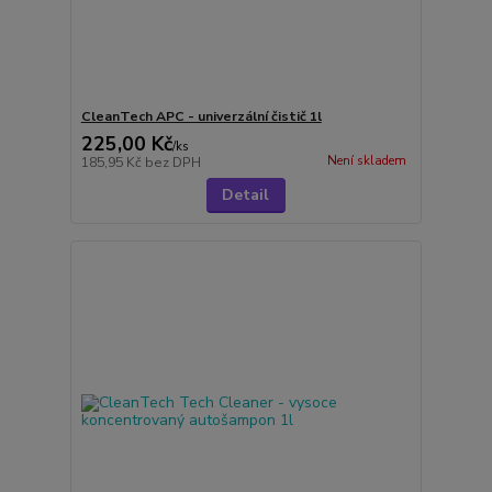
CleanTech APC - univerzální čistič 1l
225,00 Kč
/
ks
Není skladem
185,95 Kč
bez DPH
Detail