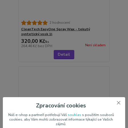
2 hodnocení
CleanTech EasyOne Spray Wax - tekutý
syntetický vosk 1l
320,00 Kč
/
ks
Není skladem
264,46 Kč
bez DPH
Detail
Zpracování cookies
Náš e-shop a partneři potřebují Váš
souhlas
s použitím souborů
cookies, aby Vám mohli zobrazovat informace týkající se Vašich
zájmů.