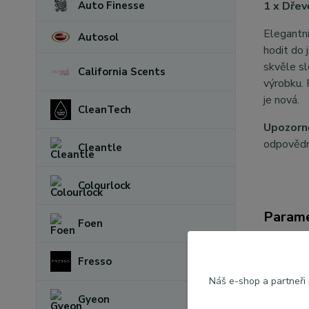
Auto Finesse
1 x Dřev
Elegantn
Autosol
hodit do 
skvěle sl
California Scents
výrobku. 
je nová.
CleanTech
Upozorn
odpovědno
Cleantle
Colourlock
Param
Foen
Výrob
Fresso
Náš e-shop a partneři
Vůně
Gyeon