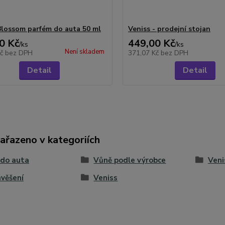
Blossom parfém do auta 50 ml
Veniss - prodejní stojan
0 Kč
449,00 Kč
/
ks
/
ks
Není skladem
Kč
bez DPH
371,07 Kč
bez DPH
Detail
Detail
zařazeno v kategoriích
 do auta
Vůně podle výrobce
Veni
věšení
Veniss