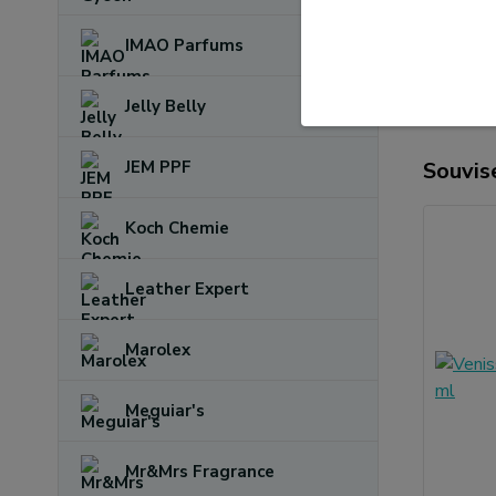
Obsah
IMAO Parfums
Jelly Belly
Souvise
JEM PPF
Koch Chemie
Leather Expert
Marolex
Meguiar's
Mr&Mrs Fragrance