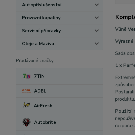
Autopříslušenství
Komple
Provozní kapaliny
Vůně
Ve
Servisní přípravky
Výrazné 
Oleje a Maziva
Sada obs
Prodávané značky
1 x Parf
7TIN
Extrémně
způsobem
ADBL
Postarali
produktu.
AirFresh
Použití:
nepoužíve
Autobrite
rozporu s