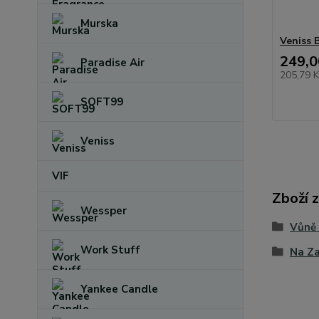
Murska
Veniss 
249,0
Paradise Air
205,79 
SOFT99
Veniss
VIF
Zboží 
Wessper
Vůně
Work Stuff
Na Za
Yankee Candle