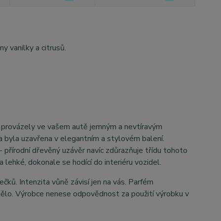
y vanilky a citrusů.
s provázely ve vašem autě jemným a nevtíravým
byla uzavřena v elegantním a stylovém balení.
 - přírodní dřevěný uzávěr navíc zdůrazňuje třídu tohoto
 lehké, dokonale se hodící do interiéru vozidel.
ečků. Intenzita vůně závisí jen na vás. Parfém
a tělo. Výrobce nenese odpovědnost za použití výrobku v