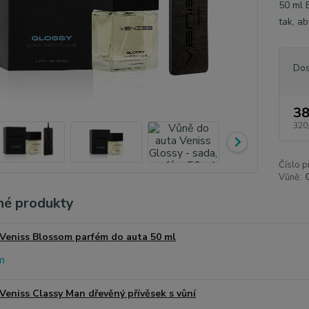
50 ml 
tak, a
Dos
38
320
Číslo p
Vůně:
é produkty
Veniss Blossom parfém do auta 50 ml
Veniss Classy Man dřevěný přívěsek s vůní