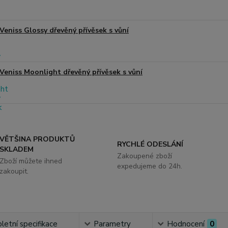
Veniss Glossy dřevěný přívěsek s vůní
Veniss Moonlight dřevěný přívěsek s vůní
VĚTŠINA PRODUKTŮ
RYCHLÉ ODESLÁNÍ
SKLADEM
Zakoupené zboží
Zboží můžete ihned
expedujeme do 24h.
zakoupit.
etní specifikace
Parametry
Hodnocení
0