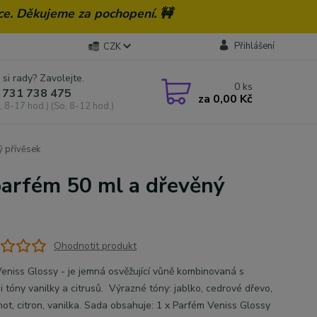
ce. Děkujeme za pochopení. 🚧
Přihlášení
CZK
 si rady? Zavolejte.
0
ks
 731 738 475
za
0,00 Kč
, 8-17 hod.) (So, 8-12 hod.)
ý přívěsek
parfém 50 ml a dřevěný
Ohodnotit produkt
eniss Glossy - je jemná osvěžující vůně kombinovaná s
i tóny vanilky a citrusů. Výrazné tóny: jablko, cedrové dřevo,
ot, citron, vanilka. Sada obsahuje: 1 x Parfém Veniss Glossy