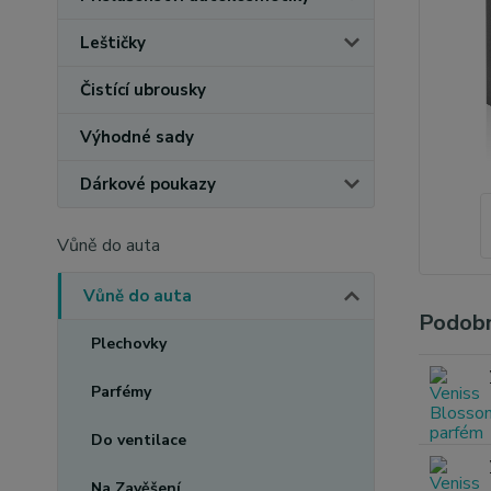
Leštičky
Čistící ubrousky
Výhodné sady
Dárkové poukazy
Vůně do auta
Vůně do auta
Podobn
Plechovky
Parfémy
Do ventilace
Na Zavěšení