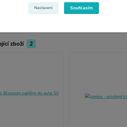
Sada 1x parfém, 1x dřevěný
Souhlasím
Nastavení
jící zboží
2