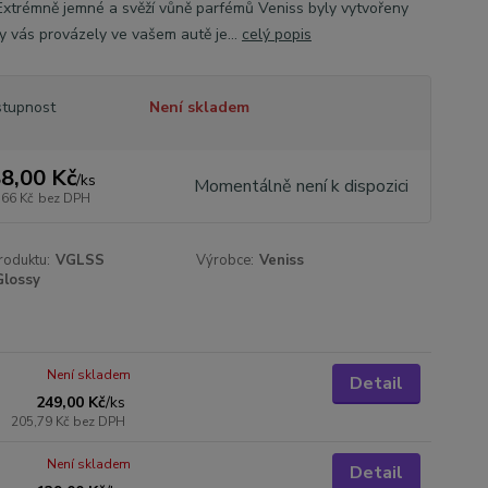
Extrémně jemné a svěží vůně parfémů Veniss byly vytvořeny
by vás provázely ve vašem autě je...
celý popis
tupnost
Není skladem
8,00 Kč
/
ks
Momentálně není k dispozici
,66 Kč
bez DPH
roduktu:
VGLSS
Výrobce:
Veniss
Glossy
Není skladem
Detail
249,00 Kč
/
ks
205,79 Kč
bez DPH
Není skladem
Detail