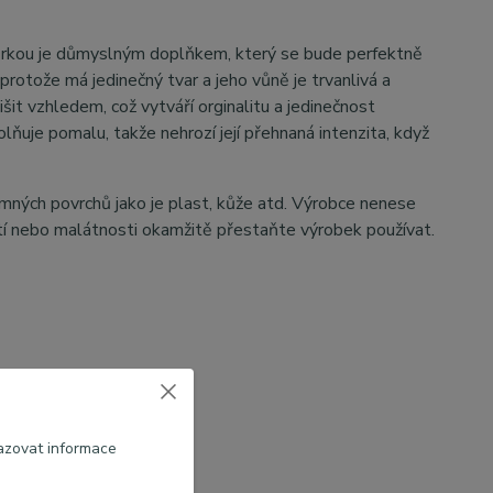
ňůrkou je důmyslným doplňkem, který se bude perfektně
 protože má jedinečný tvar a jeho vůně je trvanlivá a
it vzhledem, což vytváří orginalitu a jedinečnost
lňuje pomalu, takže nehrozí její přehnaná intenzita, když
emných povrchů jako je plast, kůže atd. Výrobce nenese
atí nebo malátnosti okamžitě přestaňte výrobek používat.
azovat informace