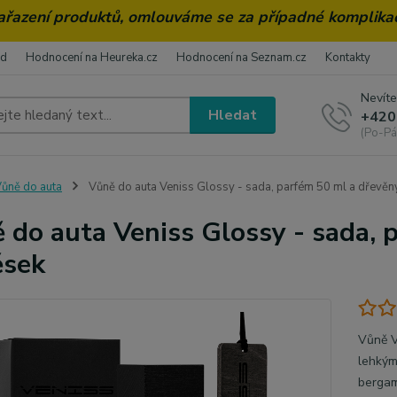
zařazení produktů, omlouváme se za případné komplika
od
Hodnocení na Heureka.cz
Hodnocení na Seznam.cz
Kontakty
Nevíte
Hledat
+420
(Po-Pá
ůně do auta
Vůně do auta Veniss Glossy - sada, parfém 50 ml a dřevěn
 do auta Veniss Glossy - sada, 
ěsek
Vůně V
lehkým
bergam