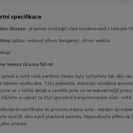
tní specifikace
niss Glossy
- je jemná osvěžující vůně kombinovaná s lehkými tón
tóny:
jablko, cedrové dřevo, bergamot, citron, vanilka.
ahuje:
ém Veniss Glossy 50 ml
 jemné a svěží vůně parfémů Veniss byly vytvořeny tak, aby vá
 během celého dne. Tato jedinečná, dokonale vyvážená aromata 
 jsme se o každý detail a zaměřili jsme se na nejkvalitnější prvky
 Můžete si vybrat ze čtyř speciálně komponovaných vůní - svěží a
několikrát nastříkejte do prostoru kabiny auta - nejlépe do kober
jte na kůži, sklo a jiné plastové povrchy. Nepoužívejte přímo n
 jeho určením.