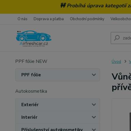
🚧 Probíhá úprava kategotií 
O nás
Doprava a platba
Obchodní podmínky
Velkoobch
PPF fólie NEW
Úvod
V
Vůně
PPF fólie
přív
Autokosmetika
Exteriér
Interiér
Příslušenství autokosmetiky