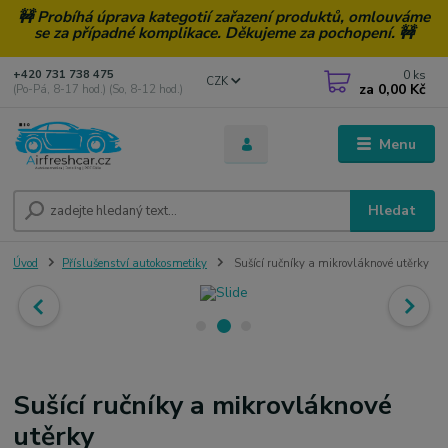
🚧 Probíhá úprava kategotií zařazení produktů, omlouváme
se za případné komplikace. Děkujeme za pochopení. 🚧
0
ks
+420 731 738 475
CZK
za
0,00 Kč
(Po-Pá, 8-17 hod.) (So, 8-12 hod.)
Menu
Hledat
Úvod
Příslušenství autokosmetiky
Sušící ručníky a mikrovláknové utěrky
Sušící ručníky a mikrovláknové
utěrky