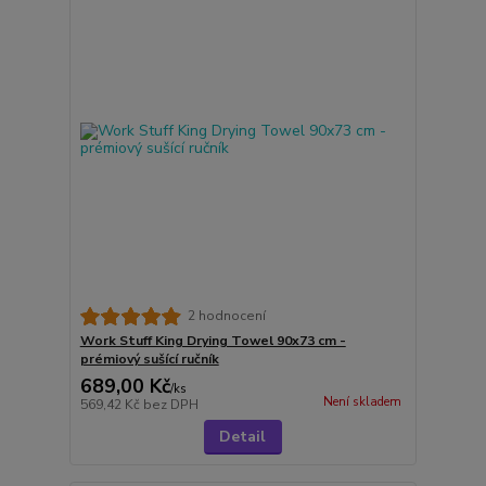
2 hodnocení
Work Stuff King Drying Towel 90x73 cm -
prémiový sušící ručník
689,00 Kč
/
ks
Není skladem
569,42 Kč
bez DPH
Detail