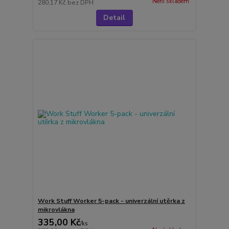
Není skladem
280,17 Kč
bez DPH
Detail
Work Stuff Worker 5-pack - univerzální utěrka z
mikrovlákna
335,00 Kč
/
ks