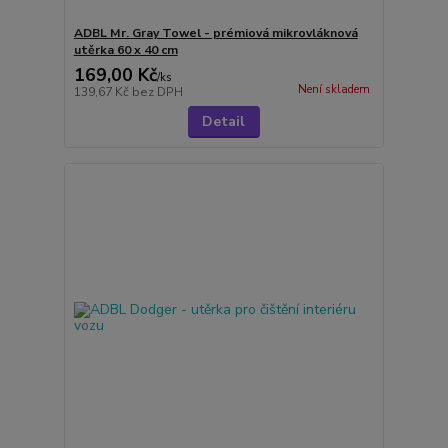
ADBL Mr. Gray Towel - prémiová mikrovláknová
utěrka 60 x 40 cm
169,00 Kč
/
ks
Není skladem
139,67 Kč
bez DPH
Detail