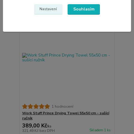
Souhlasím
Nastavení
1 hodnocení
Work Stuff Prince Drying Towel 55x50 cm - sušící
ručník
389,00 Kč
/
ks
Skladem 1 ks
321,49 Kč
bez DPH