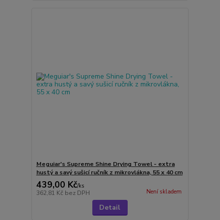
Meguiar's Supreme Shine Drying Towel - extra
hustý a savý sušicí ručník z mikrovlákna, 55 x 40 cm
439,00 Kč
/
ks
Není skladem
362,81 Kč
bez DPH
Detail