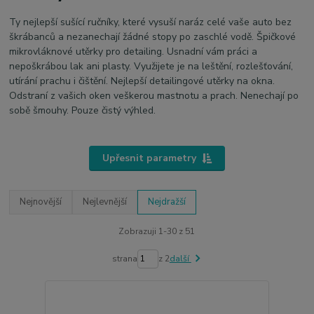
Ty nejlepší sušící ručníky, které vysuší naráz celé vaše auto bez
škrábanců a nezanechají žádné stopy po zaschlé vodě. Špičkové
mikrovláknové utěrky pro detailing. Usnadní vám práci a
nepoškrábou lak ani plasty. Využijete je na leštění, rozlešťování,
utírání prachu i čištění. Nejlepší detailingové utěrky na okna.
Odstraní z vašich oken veškerou mastnotu a prach. Nenechají po
sobě šmouhy. Pouze čistý výhled.
Upřesnit parametry
Nejnovější
Nejlevnější
Nejdražší
Zobrazuji 1-30 z 51
strana
z 2
další