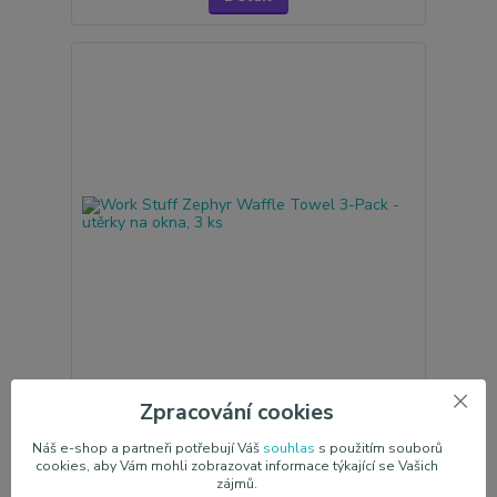
Work Stuff Zephyr Waffle Towel 3-Pack - utěrky
Zpracování cookies
na okna, 3 ks
395,00 Kč
/
ks
Náš e-shop a partneři potřebují Váš
souhlas
s použitím souborů
Není skladem
326,45 Kč
bez DPH
cookies, aby Vám mohli zobrazovat informace týkající se Vašich
zájmů.
Detail