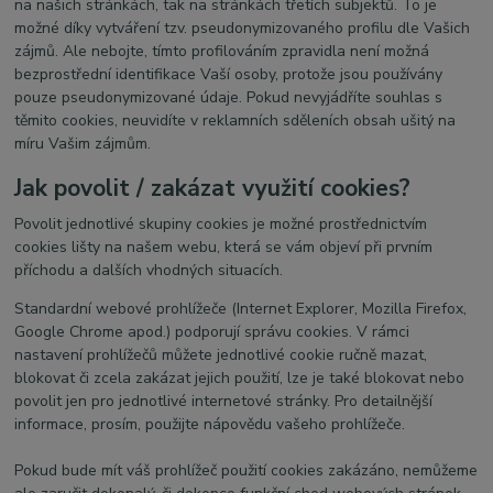
na našich stránkách, tak na stránkách třetích subjektů. To je
možné díky vytváření tzv. pseudonymizovaného profilu dle Vašich
zájmů. Ale nebojte, tímto profilováním zpravidla není možná
bezprostřední identifikace Vaší osoby, protože jsou používány
pouze pseudonymizované údaje. Pokud nevyjádříte souhlas s
těmito cookies, neuvidíte v reklamních sděleních obsah ušitý na
míru Vašim zájmům.
Jak povolit / zakázat využití cookies?
Povolit jednotlivé skupiny cookies je možné prostřednictvím
cookies lišty na našem webu, která se vám objeví při prvním
příchodu a dalších vhodných situacích.
Standardní webové prohlížeče (Internet Explorer, Mozilla Firefox,
Google Chrome apod.) podporují správu cookies. V rámci
nastavení prohlížečů můžete jednotlivé cookie ručně mazat,
blokovat či zcela zakázat jejich použití, lze je také blokovat nebo
povolit jen pro jednotlivé internetové stránky. Pro detailnější
informace, prosím, použijte nápovědu vašeho prohlížeče.
Pokud bude mít váš prohlížeč použití cookies zakázáno, nemůžeme