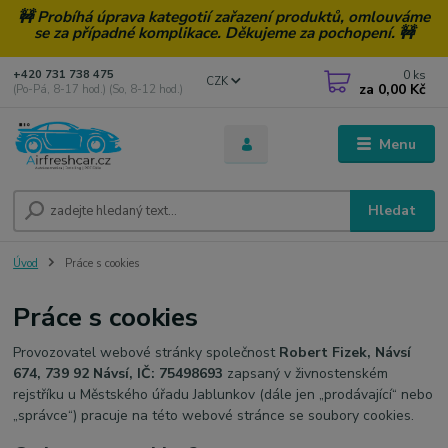
🚧 Probíhá úprava kategotií zařazení produktů, omlouváme
se za případné komplikace. Děkujeme za pochopení. 🚧
0
ks
+420 731 738 475
CZK
za
0,00 Kč
(Po-Pá, 8-17 hod.) (So, 8-12 hod.)
Menu
Hledat
Úvod
Práce s cookies
Práce s cookies
Provozovatel webové stránky společnost
Robert Fizek, Návsí
674, 739 92 Návsí, IČ: 75498693
zapsaný v živnostenském
rejstříku u Městského úřadu Jablunkov (dále jen „prodávající“ nebo
„správce“) pracuje na této webové stránce se soubory cookies.