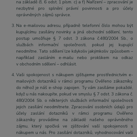
na základě čl. 6 odst. 1 písm. c) a f) Nařízení – zpracování je
nezbytné pro splnění právní povinnosti a pro účely
oprávněných zájmů správce.
Na e-mailovou adresu, případně telefonní číslo mohou být
kupujícímu zasílány novinky a jiná obchodní sdělení, tento
postup umožňuje § 7 odst. 3 zákona č.480/2004 Sb., o
službách informační společnosti, pokud jej kupující
neodmítne. Tato sdělení lze kdykoliv jakýmkoliv způsobem –
například zasláním e-mailu nebo proklikem na odkaz
v obchodním sdělení – odhlásit.
Vaši spokojenost s nákupem zjišťujeme prostřednictvím e-
mailových dotazníků v rámci programu Ověřeno zákazníky,
do něhož je náš e-shop zapojen. Ty vám zasíláme pokaždé,
když u nás nakoupíte, pokud ve smyslu § 7 odst. 3 zákona č.
480/2004 Sb. o některých službách informační společnosti
jejich zasílání neodmítnete. Zpracování osobních údajů pro
účely zaslání dotazníků v rámci programu Ověřeno
zákazníky provádíme na základě našeho oprávněného
zájmu, který spočívá ve zjišťování vaší spokojenosti s
nákupem u nás. Pro zasílání dotazníků, vyhodnocování vaší