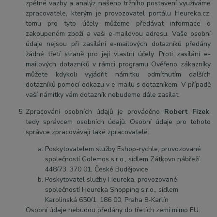
zpětné vazby a analýz našeho tržního postavení využíváme
zpracovatele, kterým je provozovatel portálu Heureka.cz;
tomu pro tyto účely můžeme předávat informace o
zakoupeném zboží a vaši e-mailovou adresu. Vaše osobní
údaje nejsou při zasílání e-mailových dotazníků předány
žádné třetí straně pro její vlastní účely. Proti zasílání e-
mailových dotazníků v rámci programu Ověřeno zákazníky
můžete kdykoli vyjádřit námitku odmítnutím dalších
dotazníků pomocí odkazu v e-mailu s dotazníkem. V případě
vaší námitky vám dotazník nebudeme dále zasílat.
Zpracování osobních údajů je prováděno
Robert Fizek
,
tedy správcem osobních údajů. Osobní údaje pro tohoto
správce zpracovávají také zpracovatelé:
Poskytovatelem služby Eshop-rychle, provozované
společností Golemos s.r.o., sídlem Zátkovo nábřeží
448/73, 370 01, České Budějovice
Poskytovatel služby Heureka, provozované
společností Heureka Shopping s.r.o., sídlem
Karolinská 650/1, 186 00, Praha 8-Karlín
Osobní údaje nebudou předány do třetích zemí mimo EU.