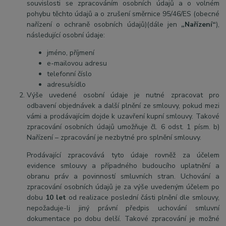
souvislosti se zpracováním osobních údajů a o volném
pohybu těchto údajů a o zrušení směrnice 95/46/ES (obecné
nařízení o ochraně osobních údajů)(dále jen
„Nařízení“
),
následující osobní údaje:
jméno, příjmení
e-mailovou adresu
telefonní číslo
adresu/sídlo
Výše uvedené osobní údaje je nutné zpracovat pro
odbavení objednávek a další plnění ze smlouvy, pokud mezi
vámi a prodávajícím dojde k uzavření kupní smlouvy. Takové
zpracování osobních údajů umožňuje čl. 6 odst. 1 písm. b)
Nařízení – zpracování je nezbytné pro splnění smlouvy.
Prodávající zpracovává tyto údaje rovněž za účelem
evidence smlouvy a případného budoucího uplatnění a
obranu práv a povinností smluvních stran. Uchování a
zpracování osobních údajů je za výše uvedeným účelem po
dobu
10 let
od realizace poslední části plnění dle smlouvy,
nepožaduje-li jiný právní předpis uchování smluvní
dokumentace po dobu delší. Takové zpracování je možné