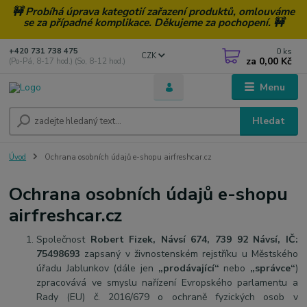
🚧 Probíhá úprava kategotií zařazení produktů, omlouváme
se za případné komplikace. Děkujeme za pochopení. 🚧
0
ks
+420 731 738 475
CZK
za
0,00 Kč
(Po-Pá, 8-17 hod.) (So, 8-12 hod.)
Menu
Hledat
Úvod
Ochrana osobních údajů e-shopu airfreshcar.cz
Ochrana osobních údajů e-shopu
airfreshcar.cz
Společnost
Robert Fizek, Návsí 674, 739 92 Návsí, IČ:
75498693
zapsaný v živnostenském rejstříku u Městského
úřadu Jablunkov
(dále jen
„prodávající“
nebo
„správce“
)
zpracovává ve smyslu nařízení Evropského parlamentu a
Rady (EU) č. 2016/679 o ochraně fyzických osob v