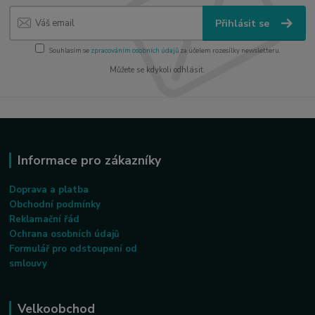
Přihlásit se
Souhlasím se
zpracováním osobních údajů
za účelem rozesílky newsletteru.
Můžete se kdykoli odhlásit.
Informace pro zákazníky
Doprava a platba
Obchodní podmínky
Reklamační řád
Ochrana osobních údajů
Formulář pro odstoupení od
smlouvy
Velkoobchod