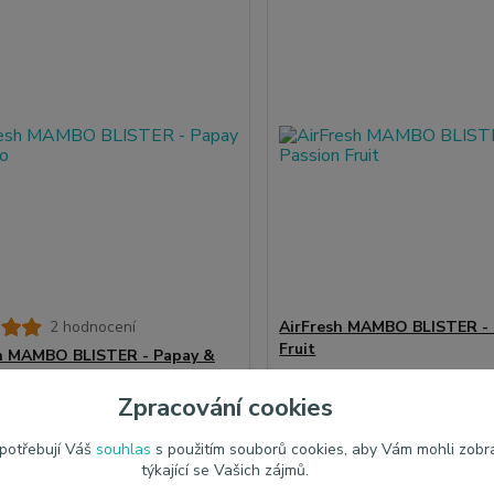
2 hodnocení
AirFresh MAMBO BLISTER - 
Fruit
h MAMBO BLISTER - Papay &
Zpracování cookies
 Kč
42,00 Kč
/
ks
/
ks
Skladem 1 ks
č
bez DPH
34,71 Kč
bez DPH
 potřebují Váš
souhlas
s použitím souborů cookies, aby Vám mohli zobr
Přidat do košíku
Přidat do ko
týkající se Vašich zájmů.