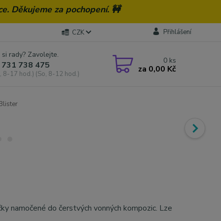
ce. Děkujeme za pochopení. 🚧
Přihlášení
CZK
 si rady? Zavolejte.
0
ks
 731 738 475
za
0,00 Kč
, 8-17 hod.) (So, 8-12 hod.)
lister
čky namočené do čerstvých vonných kompozic. Lze