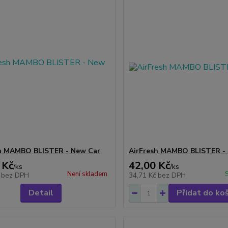
sh MAMBO BLISTER - New Car
AirFresh MAMBO BLISTER -
 Kč
42,00 Kč
/
ks
/
ks
Není skladem
č
bez DPH
34,71 Kč
bez DPH
Detail
Přidat do ko