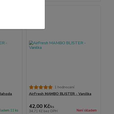
1 hodnocení
 Jahoda
AirFresh MAMBO BLISTER - Vanilka
42,00 Kč
/
ks
ladem 11 ks
Není skladem
34,71 Kč
bez DPH