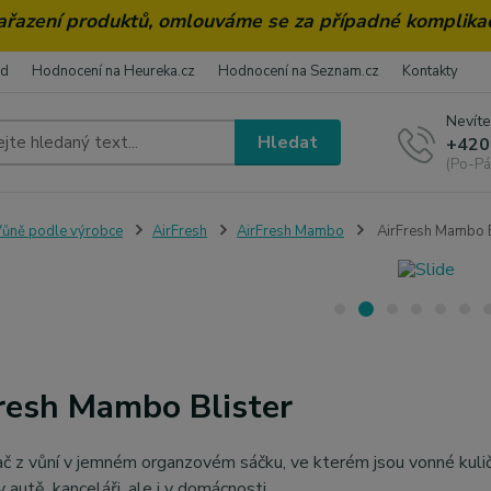
zařazení produktů, omlouváme se za případné komplika
od
Hodnocení na Heureka.cz
Hodnocení na Seznam.cz
Kontakty
Nevíte
Hledat
+420
(Po-Pá
ůně podle výrobce
AirFresh
AirFresh Mambo
AirFresh Mambo B
resh Mambo Blister
č z vůní v jemném organzovém sáčku, ve kterém jsou vonné kuli
v autě, kanceláři, ale i v domácnosti.