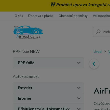
🚧 Probíhá úprava kategotií 
O nás
Doprava a platba
Obchodní podmínky
Velkoobch
PPF fólie NEW
Úvod
V
PPF fólie
Autokosmetika
Exteriér
AirF
Interiér
Osvěžova
Příslušenství autokosmetiky
používat 