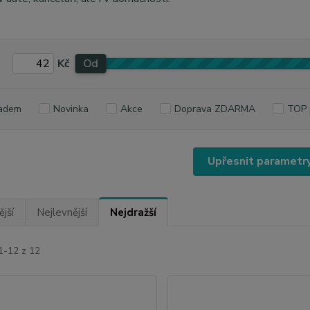
Kč
Od
adem
Novinka
Akce
Doprava ZDARMA
TOP 
Upřesnit parametr
jší
Nejlevnější
Nejdražší
1-12 z 12