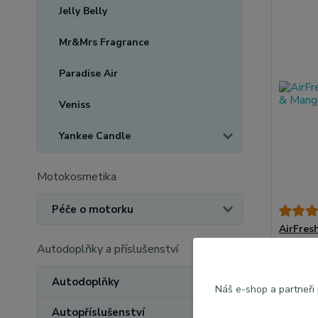
Jelly Belly
Mr&Mrs Fragrance
Paradise Air
Veniss
Yankee Candle
Motokosmetika
Péče o motorku
AirFres
Mango
Autodoplňky a příslušenství
42,00
34,71 K
Autodoplňky
Náš e-shop a partneři
Autopříslušenství