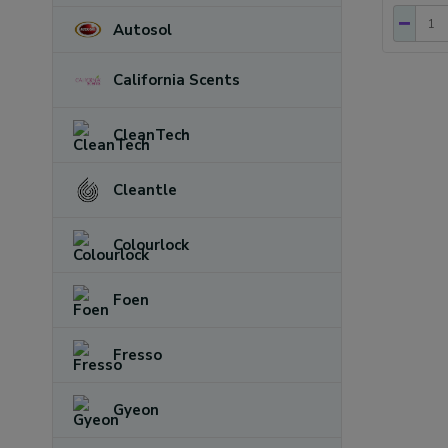
Autosol
California Scents
CleanTech
Cleantle
Colourlock
Foen
Fresso
Gyeon