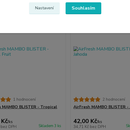
Souhlasím
Nastavení
1 hodnocení
2 hodnocení
h MAMBO BLISTER - Tropical
AirFresh MAMBO BLISTER -
 Kč
42,00 Kč
/
ks
/
ks
Skladem 3 ks
Sk
č
bez DPH
34,71 Kč
bez DPH