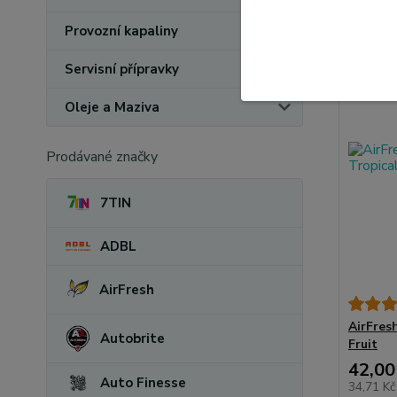
Provozní kapaliny
Servisní přípravky
Oleje a Maziva
Prodávané značky
7TIN
ADBL
AirFresh
AirFres
Autobrite
Fruit
42,00
Auto Finesse
34,71 K