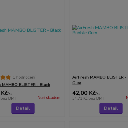
1 hodnocení
AirFresh MAMBO BLISTER -
Gum
h MAMBO BLISTER - Black
 Kč
42,00 Kč
/
ks
/
ks
Není skladem
N
č
bez DPH
34,71 Kč
bez DPH
Detail
Detail