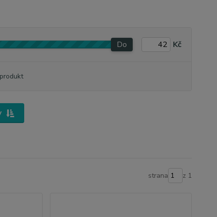
Do
Kč
produkt
y
strana
z 1