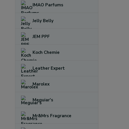
IMAO Parfums
Jelly Belly
JEM PPF
Koch Chemie
Leather Expert
Marolex
Meguiar's
Mr&Mrs Fragrance