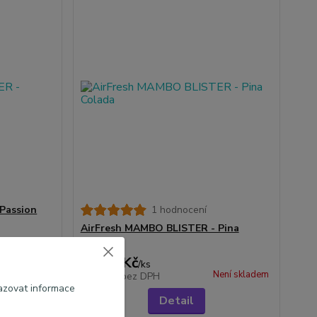
Passion
1 hodnocení
AirFresh MAMBO BLISTER - Pina
Colada
42,00 Kč
/
ks
Skladem 4 ks
Není skladem
34,71 Kč
bez DPH
azovat informace
šíku
Detail