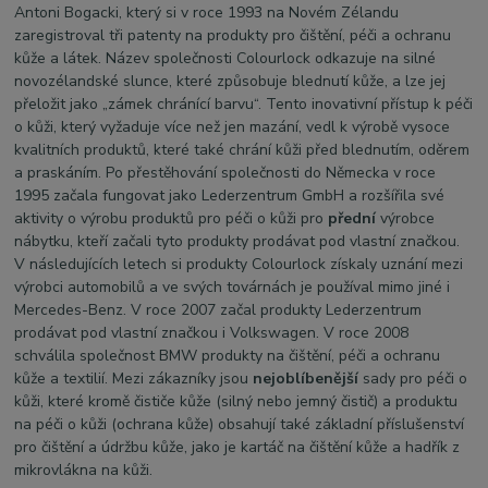
Antoni Bogacki, který si v roce 1993 na Novém Zélandu
zaregistroval tři patenty na produkty pro čištění, péči a ochranu
kůže a látek. Název společnosti Colourlock odkazuje na silné
novozélandské slunce, které způsobuje blednutí kůže, a lze jej
přeložit jako „zámek chránící barvu“. Tento inovativní přístup k péči
o kůži, který vyžaduje více než jen mazání, vedl k výrobě vysoce
kvalitních produktů, které také chrání kůži před blednutím, oděrem
a praskáním. Po přestěhování společnosti do Německa v roce
1995 začala fungovat jako Lederzentrum GmbH a rozšířila své
aktivity o výrobu produktů pro péči o kůži pro
přední
výrobce
nábytku, kteří začali tyto produkty prodávat pod vlastní značkou.
V následujících letech si produkty Colourlock získaly uznání mezi
výrobci automobilů a ve svých továrnách je používal mimo jiné i
Mercedes-Benz. V roce 2007 začal produkty Lederzentrum
prodávat pod vlastní značkou i Volkswagen. V roce 2008
schválila společnost BMW produkty na čištění, péči a ochranu
kůže a textilií. Mezi zákazníky jsou
nejoblíbenější
sady pro péči o
kůži, které kromě čističe kůže (silný nebo jemný čistič) a produktu
na péči o kůži (ochrana kůže) obsahují také základní příslušenství
pro čištění a údržbu kůže, jako je kartáč na čištění kůže a hadřík z
mikrovlákna na kůži.