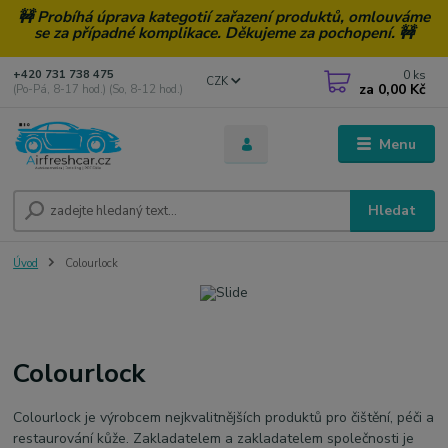
🚧 Probíhá úprava kategotií zařazení produktů, omlouváme
se za případné komplikace. Děkujeme za pochopení. 🚧
0
ks
+420 731 738 475
CZK
za
0,00 Kč
(Po-Pá, 8-17 hod.) (So, 8-12 hod.)
Menu
Hledat
Úvod
Colourlock
Colourlock
Colourlock je výrobcem nejkvalitnějších produktů pro čištění, péči a
restaurování kůže. Zakladatelem a zakladatelem společnosti je