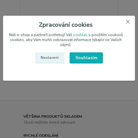
Zpracování cookies
Colourlock - sada na péči o kožený nábytek
745,00 Kč
/
ks
Náš e-shop a partneři potřebují Váš
souhlas
s použitím souborů
Skladem 3 ks
615,70 Kč
bez DPH
cookies, aby Vám mohli zobrazovat informace týkající se Vašich
zájmů.
Přidat do košíku
Souhlasím
Nastavení
strana
z 1
VĚTŠINA PRODUKTŮ SKLADEM
Zboží můžete ihned zakoupit.
RYCHLÉ ODESLÁNÍ