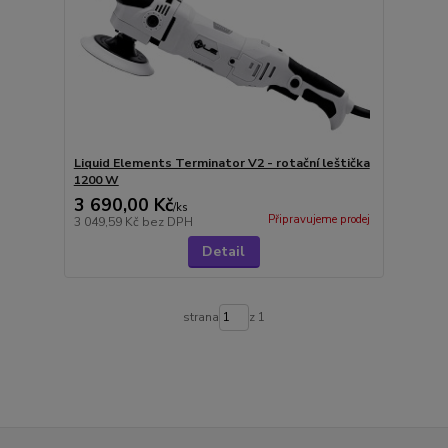
Liquid Elements Terminator V2 - rotační leštička
1200 W
3 690,00 Kč
/
ks
Připravujeme prodej
3 049,59 Kč
bez DPH
Detail
strana
z 1