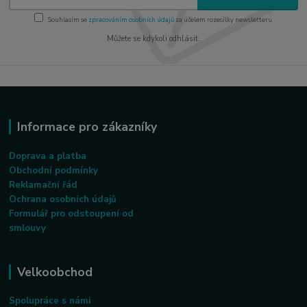
Souhlasím se
zpracováním osobních údajů
za účelem rozesílky newsletteru.
Můžete se kdykoli odhlásit.
Informace pro zákazníky
Doprava a platba
Obchodní podmínky
Reklamační řád
Ochrana osobních údajů
Formulář pro odstoupení od
smlouvy
Velkoobchod
Spolupráce s námi