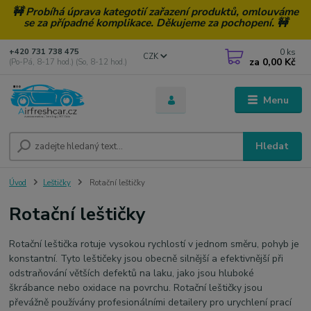
🚧 Probíhá úprava kategotií zařazení produktů, omlouváme
se za případné komplikace. Děkujeme za pochopení. 🚧
0
ks
+420 731 738 475
CZK
za
0,00 Kč
(Po-Pá, 8-17 hod.) (So, 8-12 hod.)
Menu
Hledat
Úvod
Leštičky
Rotační leštičky
Rotační leštičky
Rotační leštička rotuje vysokou rychlostí v jednom směru, pohyb je
konstantní. Tyto leštičeky jsou obecně silnější a efektivnější při
odstraňování větších defektů na laku, jako jsou hluboké
škrábance nebo oxidace na povrchu. Rotační leštičky jsou
převážně používány profesionálními detailery pro urychlení prací