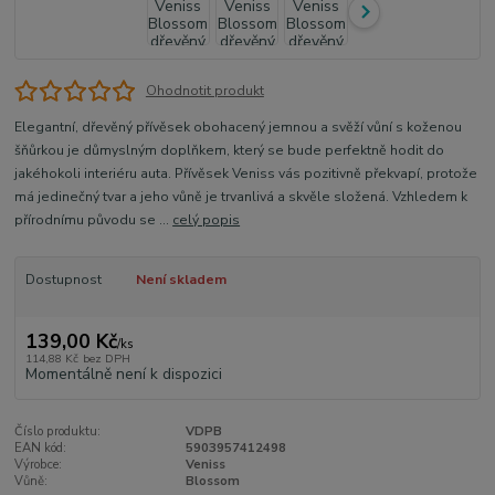
Ohodnotit produkt
Elegantní, dřevěný přívěsek obohacený jemnou a svěží vůní s koženou
šňůrkou je důmyslným doplňkem, který se bude perfektně hodit do
jakéhokoli interiéru auta. Přívěsek Veniss vás pozitivně překvapí, protože
má jedinečný tvar a jeho vůně je trvanlivá a skvěle složená. Vzhledem k
přírodnímu původu se ...
celý popis
Dostupnost
Není skladem
139,00 Kč
/
ks
114,88 Kč
bez DPH
Momentálně není k dispozici
Číslo produktu:
VDPB
EAN kód:
5903957412498
Výrobce:
Veniss
Vůně:
Blossom