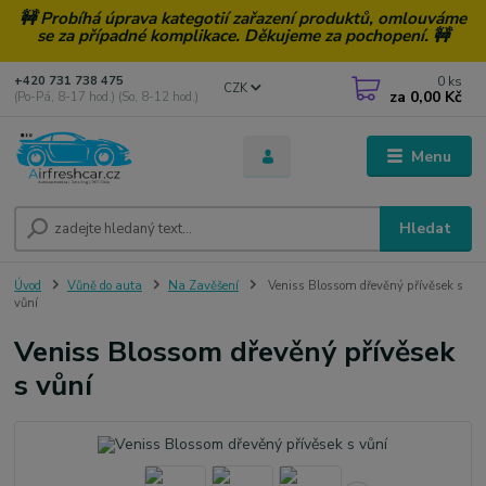
🚧 Probíhá úprava kategotií zařazení produktů, omlouváme
se za případné komplikace. Děkujeme za pochopení. 🚧
0
ks
+420 731 738 475
CZK
za
0,00 Kč
(Po-Pá, 8-17 hod.) (So, 8-12 hod.)
Menu
Hledat
Úvod
Vůně do auta
Na Zavěšení
Veniss Blossom dřevěný přívěsek s
vůní
Veniss Blossom dřevěný přívěsek
s vůní