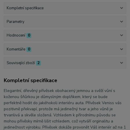
Kompletní specifikace
Parametry
Hodnocení
0
Komentáře
0
Související zboží
2
Kompletní specifikace
Elegantní, dřevěný přívěsek obohacený jemnou a svěží vůní s
koženou šňůrkou je důmyslným doplňkem, který se bude
perfektně hodit do jakéhokoli interiéru auta. Přívěsek Veniss vás
pozitivně překvapí, protože má jedinečný tvar a jeho vůně je
trvanlivá a skvěle složená. Vzhledem k přírodnímu původu se
mohou přívěsky mírně lišit vzhledem, což vytváří orginalitu a
jedinečnost výrobku. Přívěsek dokáže provonět Váš interiér až na 1