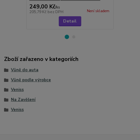
249,00 Kč
449,00 K
/
ks
Není skladem
205,79 Kč
bez DPH
371,07 Kč
be
Detail
Zboží zařazeno v kategoriích
Vůně do auta
Vůně podle výrobce
Veniss
Na Zavěšení
Veniss