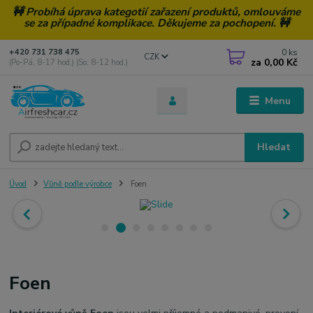
🚧 Probíhá úprava kategotií zařazení produktů, omlouváme
se za případné komplikace. Děkujeme za pochopení. 🚧
0
ks
+420 731 738 475
CZK
za
0,00 Kč
(Po-Pá, 8-17 hod.) (So, 8-12 hod.)
Menu
Hledat
Úvod
Vůně podle výrobce
Foen
Foen