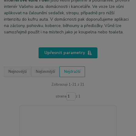
Interiérové vůně Foen
jsou velmi příjemné a podmanivé, provoní
interiér Vašeho auta, domácnosti i kanceláře. Ve voze lze vůni
aplikovat na čalounění sedaček, stropu, případně pro nižší
intenzitu do kufru auta. V domácnosti pak doporučujeme aplikaci
na záclony, pohovku, koberce, běhouny a předložky. Vůně lze
samozřejmě použít i na místech jako je koupelna nebo toaleta.
Upřesnit parametry
Nejnovější
Nejlevnější
Nejdražší
Zobrazuji 1-21 z 21
strana
z 1