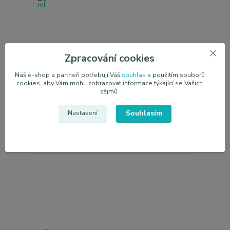
Zpracování cookies
Náš e-shop a partneři potřebují Váš
souhlas
s použitím souborů
cookies, aby Vám mohli zobrazovat informace týkající se Vašich
4 hodnocení
zájmů.
Interiérová vůně Foen New Car Leather 200 ml
225,00 Kč
/
ks
Souhlasím
Nastavení
Není skladem
185,95 Kč
bez DPH
Detail