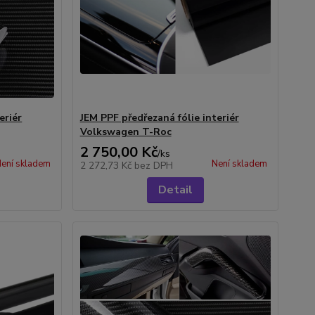
eriér
JEM PPF předřezaná fólie interiér
Volkswagen T-Roc
2 750,00 Kč
/
ks
ení skladem
Není skladem
2 272,73 Kč
bez DPH
Detail