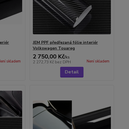
eriér
JEM PPF předřezaná fólie interiér
Volkswagen Touareg
2 750,00 Kč
/
ks
ení skladem
Není skladem
2 272,73 Kč
bez DPH
Detail