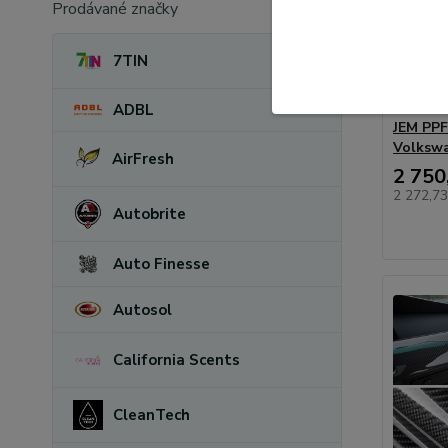
Prodávané značky
7TIN
ADBL
JEM PPF 
Volkswa
AirFresh
2 750
2 272,7
Autobrite
Auto Finesse
Autosol
California Scents
CleanTech