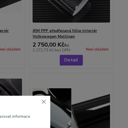
eriér
JEM PPF předřezaná fólie interiér
Volkswagen Multivan
2 750,00 Kč
/
ks
ení skladem
Není skladem
2 272,73 Kč
bez DPH
Detail
azovat informace