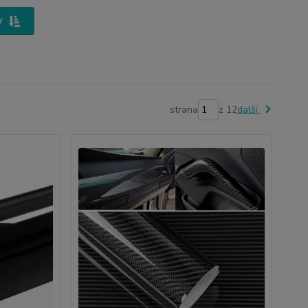
y
strana
z 12
další