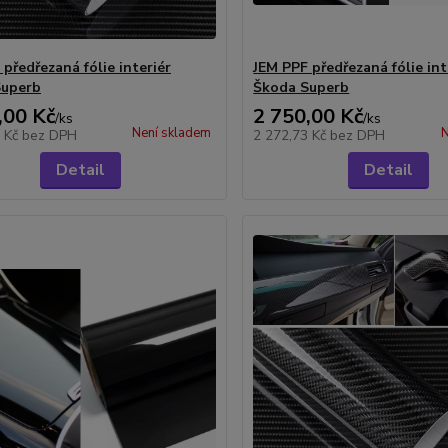
předřezaná fólie interiér
JEM PPF předřezaná fólie int
Superb
Škoda Superb
,00 Kč
2 750,00 Kč
/
ks
/
ks
Není skladem
N
3 Kč
bez DPH
2 272,73 Kč
bez DPH
Detail
Detail