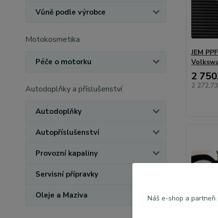
Vůně podle výrobce
Motokosmetika
JEM PPF 
Péče o motorku
Volkswa
2 750
2 272,7
Autodoplňky a příslušenství
Autodoplňky
Autopříslušenství
Provozní kapaliny
Servisní přípravky
Oleje a Maziva
Náš e-shop a partneři