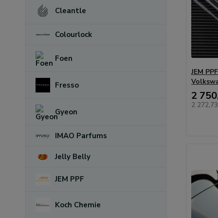
Cleantle
Colourlock
Foen
JEM PPF 
Volksw
Fresso
2 750
2 272,7
Gyeon
IMAO Parfums
Jelly Belly
JEM PPF
Koch Chemie