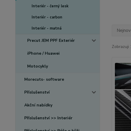
Interiér - černý lesk
Interiér - carbon
Interiér - matná
Nejnově
Precut JEM PPF Exteriér
Zobrazuji 
iPhone / Huawei
Motocykly
Morecuts- software
Příslušenství
Akční nabídky
Příslušenství >> Interiér
Příslušenství >> Péče o kůži