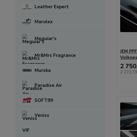
Leather Expert
Marolex
Meguiar's
JEM PPF 
Mr&Mrs Fragrance
Volksw
2 750
Murska
2 272,7
Paradise Air
SOFT99
Veniss
VIF