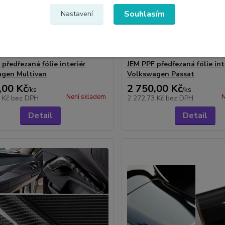
Souhlasím
Nastavení
předřezaná fólie interiér
JEM PPF předřezaná fólie int
gen Multivan
Volkswagen Passat
,00 Kč
2 750,00 Kč
/
ks
/
ks
Není skladem
N
3 Kč
bez DPH
2 272,73 Kč
bez DPH
Detail
Detail