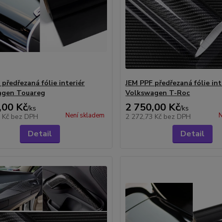
předřezaná fólie interiér
JEM PPF předřezaná fólie int
agen Touareg
Volkswagen T-Roc
,00 Kč
2 750,00 Kč
/
ks
/
ks
Není skladem
N
3 Kč
bez DPH
2 272,73 Kč
bez DPH
Detail
Detail