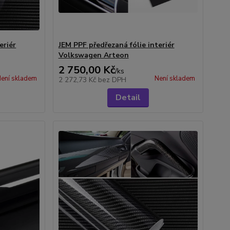
eriér
JEM PPF předřezaná fólie interiér
Volkswagen Arteon
2 750,00 Kč
/
ks
ení skladem
Není skladem
2 272,73 Kč
bez DPH
Detail