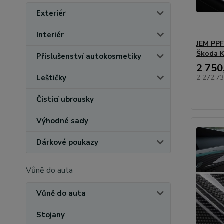
Exteriér
Interiér
JEM PPF 
Škoda 
Příslušenství autokosmetiky
2 750
Leštičky
2 272,7
Čistící ubrousky
Výhodné sady
Dárkové poukazy
Vůně do auta
Vůně do auta
Stojany