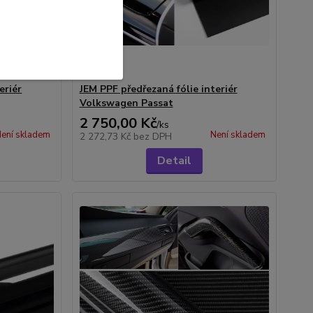
eriér
JEM PPF předřezaná fólie interiér
Volkswagen Passat
2 750,00 Kč
/
ks
ení skladem
Není skladem
2 272,73 Kč
bez DPH
Detail