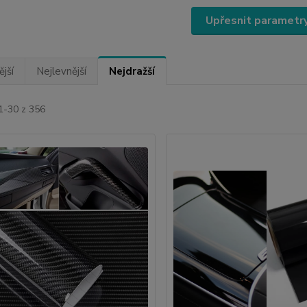
Upřesnit parametr
jší
Nejlevnější
Nejdražší
1-30 z 356