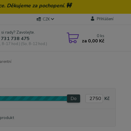
ce. Děkujeme za pochopení. 🚧
Přihlášení
CZK
 si rady? Zavolejte.
0
ks
 731 738 475
za
0,00 Kč
, 8-17 hod.) (So, 8-12 hod.)
arentní
Do
Kč
produkt