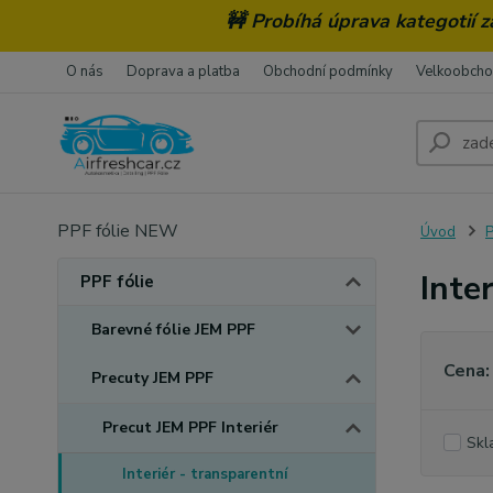
🚧 Probíhá úprava kategotií 
O nás
Doprava a platba
Obchodní podmínky
Velkoobch
PPF fólie NEW
Úvod
P
Inte
PPF fólie
Barevné fólie JEM PPF
Cena:
Precuty JEM PPF
Precut JEM PPF Interiér
Skl
Interiér - transparentní