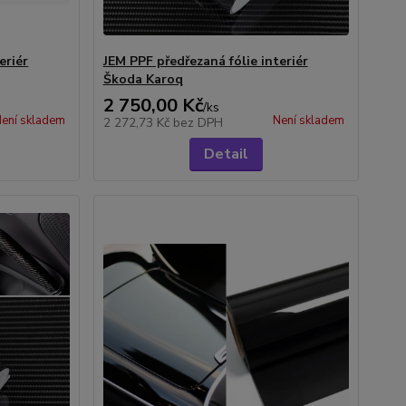
eriér
JEM PPF předřezaná fólie interiér
Škoda Karoq
2 750,00 Kč
/
ks
ení skladem
Není skladem
2 272,73 Kč
bez DPH
Detail