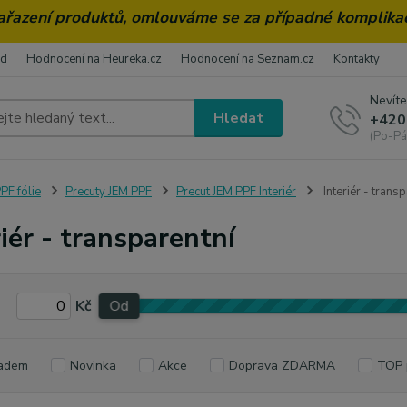
zařazení produktů, omlouváme se za případné komplika
od
Hodnocení na Heureka.cz
Hodnocení na Seznam.cz
Kontakty
Nevíte
Hledat
+420
(Po-Pá
PF fólie
Precuty JEM PPF
Precut JEM PPF Interiér
Interiér - transp
riér - transparentní
Kč
Od
adem
Novinka
Akce
Doprava ZDARMA
TOP 