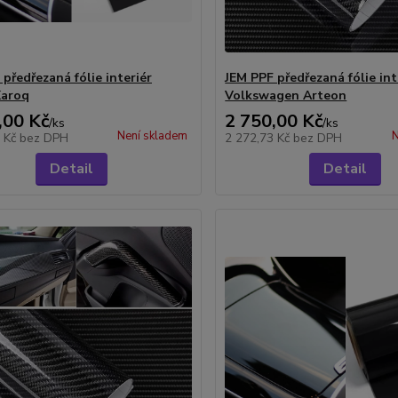
předřezaná fólie interiér
JEM PPF předřezaná fólie int
Karoq
Volkswagen Arteon
,00 Kč
2 750,00 Kč
/
ks
/
ks
Není skladem
N
3 Kč
bez DPH
2 272,73 Kč
bez DPH
Detail
Detail