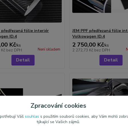
předřezaná fólie interiér
JEM PPF předřezaná fólie int
gen ID.4
Volkswagen ID.4
,00 Kč
2 750,00 Kč
/
ks
/
ks
Není skladem
N
3 Kč
bez DPH
2 272,73 Kč
bez DPH
Detail
Detail
Zpracování cookies
 potřebují Váš
souhlas
s použitím souborů cookies, aby Vám mohli zobr
týkající se Vašich zájmů.