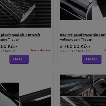
předřezaná fólie interiér
JEM PPF předřezaná fólie int
agen Tiguan
Volkswagen Tiguan
,00 Kč
2 750,00 Kč
/
ks
/
ks
Není skladem
N
3 Kč
bez DPH
2 272,73 Kč
bez DPH
Detail
Detail