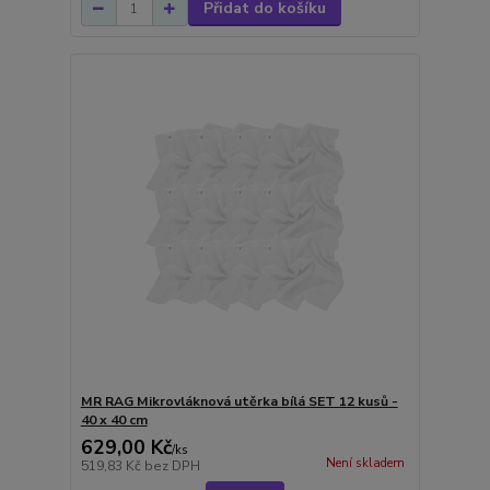
Přidat do košíku
MR RAG Mikrovláknová utěrka bílá SET 12 kusů -
40 x 40 cm
629,00 Kč
/
ks
Není skladem
519,83 Kč
bez DPH