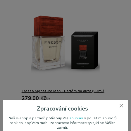
Fresso Signature Man - Parfém do auta (50 ml)
279,00 Kč
/
ks
Skladem 26 ks
230,58 Kč
bez DPH
Zpracování cookies
Přidat do košíku
Náš e-shop a partneři potřebují Váš
souhlas
s použitím souborů
cookies, aby Vám mohli zobrazovat informace týkající se Vašich
zájmů.