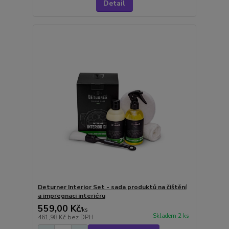
Detail
Deturner Interior Set - sada produktů na čištění
a impregnaci interiéru
559,00 Kč
/
ks
Skladem 2 ks
461,98 Kč
bez DPH