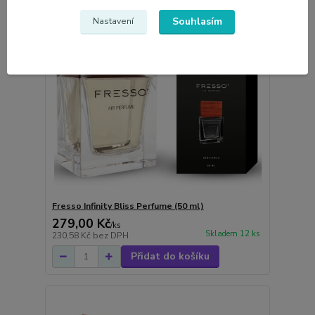
Souhlasím
Nastavení
Fresso Infinity Bliss Perfume (50 ml)
279,00 Kč
/
ks
Skladem 12 ks
230,58 Kč
bez DPH
Přidat do košíku