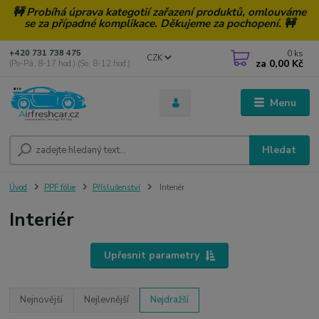
🚧 Probíhá úprava kategotií zařazení produktů, omlouváme
se za případné komplikace. Děkujeme za pochopení. 🚧
0
ks
+420 731 738 475
CZK
za
0,00 Kč
(Po-Pá, 8-17 hod.) (So, 8-12 hod.)
Menu
Hledat
Úvod
PPF fólie
Příslušenství
Interiér
Interiér
Upřesnit parametry
Nejnovější
Nejlevnější
Nejdražší