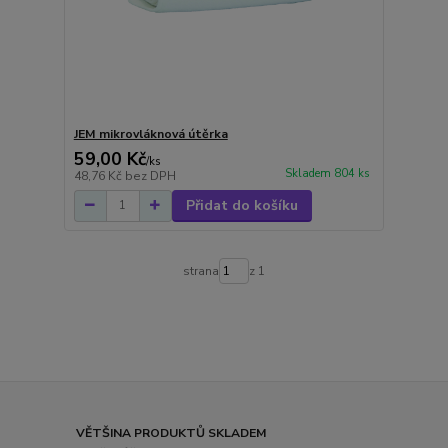
JEM mikrovláknová útěrka
59,00 Kč
/
ks
Skladem 804 ks
48,76 Kč
bez DPH
Přidat do košíku
strana
z 1
VĚTŠINA PRODUKTŮ SKLADEM