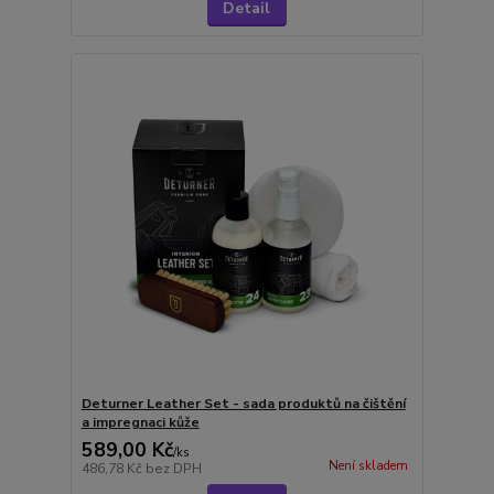
Detail
Deturner Leather Set - sada produktů na čištění
a impregnaci kůže
589,00 Kč
/
ks
Není skladem
486,78 Kč
bez DPH