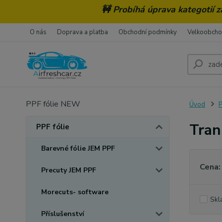
🚧 Probíhá úprava kategotií 
O nás
Doprava a platba
Obchodní podmínky
Velkoobch
PPF fólie NEW
Úvod
P
Tran
PPF fólie
Barevné fólie JEM PPF
Cena:
Precuty JEM PPF
Morecuts- software
Skl
Příslušenství