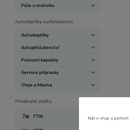
Péče o motorku
Autodoplňky a příslušenství
Autodoplňky
Autopříslušenství
Provozní kapaliny
Servisní přípravky
Oleje a Maziva
Prodávané značky
7TIN
Náš e-shop a partneři