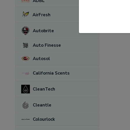
ADBL
AirFresh
Autobrite
Auto Finesse
Autosol
California Scents
CleanTech
Cleantle
Colourlock