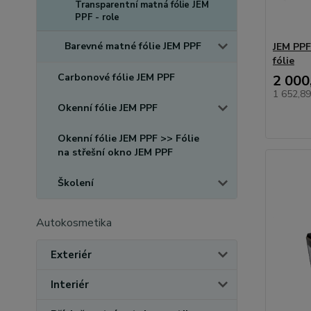
Transparentní matná fólie JEM
PPF - role
Barevné matné fólie JEM PPF
JEM PPF
fólie
Carbonové fólie JEM PPF
2 000
1 652,8
Okenní fólie JEM PPF
Okenní fólie JEM PPF >> Fólie
na střešní okno JEM PPF
Školení
Autokosmetika
Exteriér
Interiér