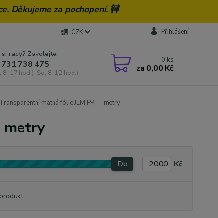
ce. Děkujeme za pochopení. 🚧
Přihlášení
CZK
 si rady? Zavolejte.
0
ks
 731 738 475
za
0,00 Kč
, 8-17 hod.) (So, 8-12 hod.)
Transparentní matná fólie JEM PPF - metry
- metry
Do
Kč
produkt