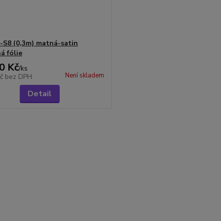
-S8 (0,3m) matná-satin
á fólie
0 Kč
/
ks
Není skladem
Kč
bez DPH
Detail