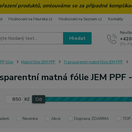
zařazení produktů, omlouváme se za případné komplika
od
Hodnocení na Heureka.cz
Hodnocení na Seznam.cz
Kontakty
Nevíte
Hledat
+420
(Po-Pá
PF fólie
Matné fólie JEM PPF
Transparentní matné fólie JEM PPF
sparentní matná fólie JEM PPF 
Kč
Od
adem
Novinka
Akce
Doprava ZDARMA
TOP 