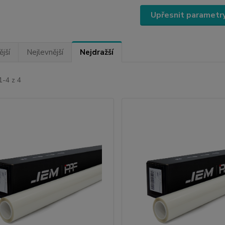
Upřesnit parametr
jší
Nejlevnější
Nejdražší
1-4 z 4