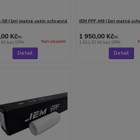
-S8 (1m) matná-satin ochranná
JEM PPF-M8 (1m) matná ochr
,00 Kč
1 950,00 Kč
/
m
/
m
Není skladem
N
9 Kč
bez DPH
1 611,57 Kč
bez DPH
Detail
Detail