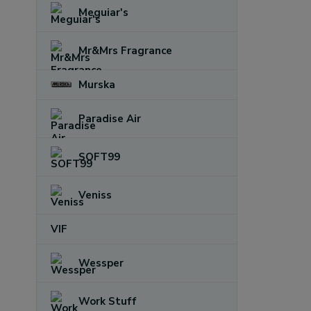
Meguiar's
Mr&Mrs Fragrance
Murska
Paradise Air
SOFT99
Veniss
VIF
Wessper
Work Stuff