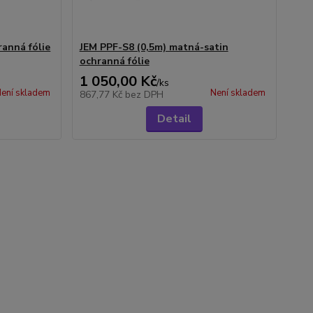
anná fólie
JEM PPF-S8 (0,5m) matná-satin
ochranná fólie
1 050,00 Kč
/
ks
ení skladem
Není skladem
867,77 Kč
bez DPH
Detail