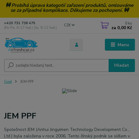
🚧 Probíhá úprava kategotií zařazení produktů, omlouváme
se za případné komplikace. Děkujeme za pochopení. 🚧
0
ks
+420 731 738 475
CZK
za
0,00 Kč
(Po-Pá, 8-17 hod.) (So, 8-12 hod.)
Menu
Hledat
Úvod
JEM PPF
JEM PPF
Společnost JEM (Anhui Jingyimen Technology Development Co.,
Ltd.) byla založena v roce 2006. Tento čínský podnik se sídlem v