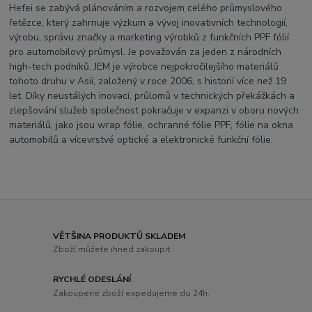
Hefei se zabývá plánováním a rozvojem celého průmyslového
řetězce, který zahrnuje výzkum a vývoj inovativních technologií,
výrobu, správu značky a marketing výrobků z funkčních PPF fólií
pro automobilový průmysl. Je považován za jeden z národních
high-tech podniků. JEM je výrobce nejpokročilejšího materiálů
tohoto druhu v Asii, založený v roce 2006, s historií více než 19
let. Díky neustálých inovací, průlomů v technických překážkách a
zlepšování služeb společnost pokračuje v expanzi v oboru nových
materiálů, jako jsou wrap fólie, ochranné fólie PPF, fólie na okna
automobilů a vícevrstvé optické a elektronické funkční fólie.
VĚTŠINA PRODUKTŮ SKLADEM
Zboží můžete ihned zakoupit.
RYCHLÉ ODESLÁNÍ
Zakoupené zboží expedujeme do 24h.