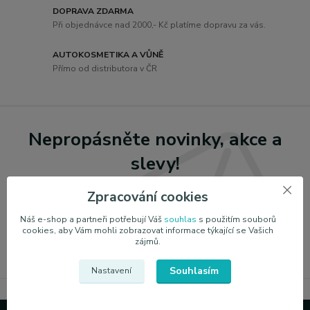
DOPRAVA ZDARMA
Při objednávce nad 2000,- Kč platíme dopravu za vás.
AUTOKOSMETIKA A VŮNĚ
Přímo od distributora v ČR
Nepropásněte novinky, akce a
slevy!
Zpracování cookies
Přihlásit se
Náš e-shop a partneři potřebují Váš
souhlas
s použitím souborů
cookies, aby Vám mohli zobrazovat informace týkající se Vašich
Souhlasím se
zpracováním osobních údajů
za účelem rozesílky newsletteru.
zájmů.
Můžete se kdykoli odhlásit.
Souhlasím
Nastavení