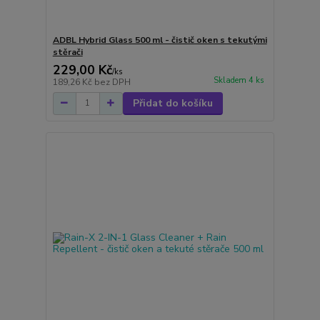
ADBL Hybrid Glass 500 ml - čistič oken s tekutými
stěrači
229,00 Kč
/
ks
Skladem 4 ks
189,26 Kč
bez DPH
Přidat do košíku