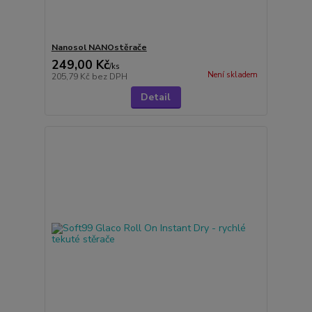
Nanosol NANOstěrače
249,00 Kč
/
ks
Není skladem
205,79 Kč
bez DPH
Detail