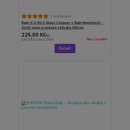
1 hodnocení
Rain-X 2-IN-1 Glass Cleaner + Rain Repellent -
čistič oken a tekuté stěrače 500 ml
225,00 Kč
/
ks
Není skladem
185,95 Kč
bez DPH
Detail