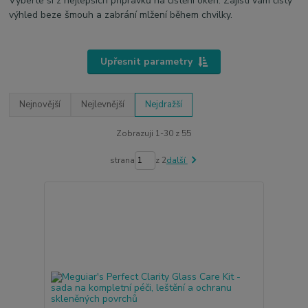
Vyberte si z nejlepších přípravků na čištění oken. Zajistí vám čistý
výhled beze šmouh a zabrání mlžení během chvilky.
Upřesnit parametry
Nejnovější
Nejlevnější
Nejdražší
Zobrazuji 1-30 z 55
strana
z 2
další