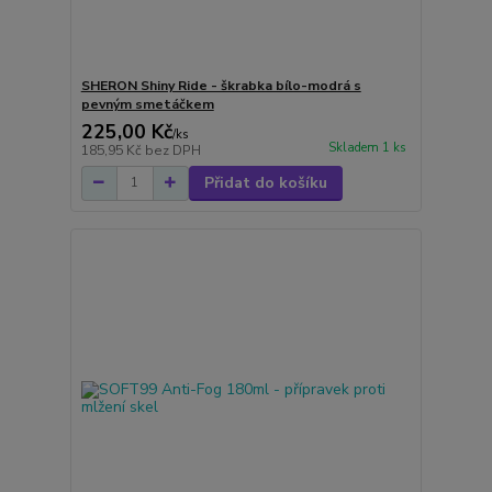
SHERON Shiny Ride - škrabka bílo-modrá s
pevným smetáčkem
225,00 Kč
/
ks
Skladem 1 ks
185,95 Kč
bez DPH
Přidat do košíku