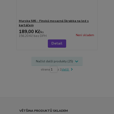
Murska 585 - Finská mosazná škrabka na led s
kartáčem
189,00 Kč
/
ks
Není skladem
156,20 Kč
bez DPH
Detail
Načíst další produkty (25)
strana
z 2
další
VĚTŠINA PRODUKTŮ SKLADEM