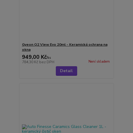
Gyeon Q2 View Evo 20ml - Keramická ochrana na
okna
949,00 Kč
/
ks
Není skladem
784,30 Kč
bez DPH
Detail