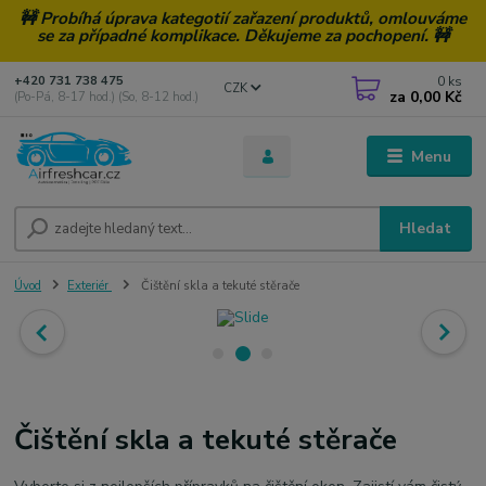
🚧 Probíhá úprava kategotií zařazení produktů, omlouváme
se za případné komplikace. Děkujeme za pochopení. 🚧
0
ks
+420 731 738 475
CZK
za
0,00 Kč
(Po-Pá, 8-17 hod.) (So, 8-12 hod.)
Menu
Hledat
Úvod
Exteriér
Čištění skla a tekuté stěrače
Čištění skla a tekuté stěrače