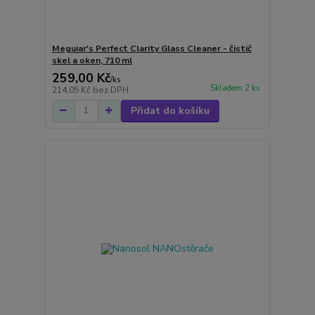
Meguiar's Perfect Clarity Glass Cleaner - čistič
skel a oken, 710 ml
259,00 Kč
/
ks
Skladem 2 ks
214,05 Kč
bez DPH
Přidat do košíku