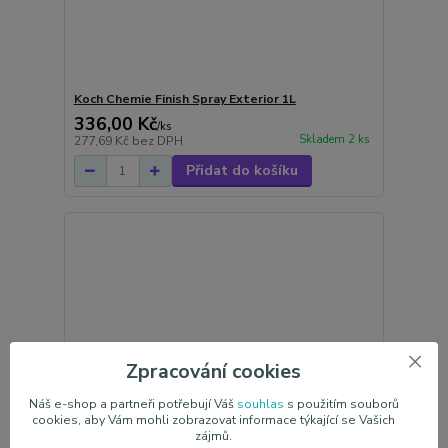
Koch Chemie Finish Spray Exterior 1L
336,00 Kč
/
ks
Skladem 2 ks
277,69 Kč
bez DPH
Přidat do košíku
Zpracování cookies
Náš e-shop a partneři potřebují Váš
souhlas
s použitím souborů
cookies, aby Vám mohli zobrazovat informace týkající se Vašich
zájmů.