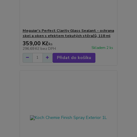
Meguiar's Perfect Clarity Glass Sealant - ochrana
skel a oken s efektem tekutých stěračů, 118 ml
359,00 Kč
/
ks
Skladem 2 ks
296,69 Kč
bez DPH
Přidat do košíku