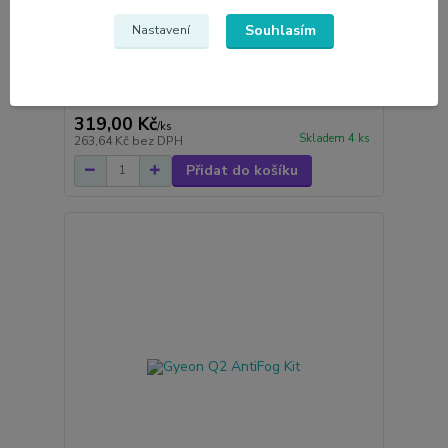
Souhlasím
Nastavení
Lešticí pasta na sklo Meguiar's PerfectClarity
236 ml
319,00 Kč
/
ks
Skladem 4 ks
263,64 Kč
bez DPH
Přidat do košíku