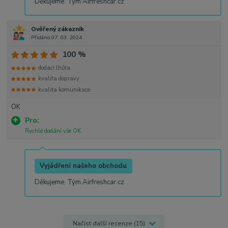
Děkujeme. Tým Airfreshcar.cz
Ověřený zákazník
Přidáno 07. 03. 2024
100 %
dodací lhůta
kvalita dopravy
kvalita komunikace
OK
Pro:
Rychlé dodání vše OK
Vyjádření našeho obchodu
Děkujeme. Tým Airfreshcar.cz
Načíst další recenze (15)