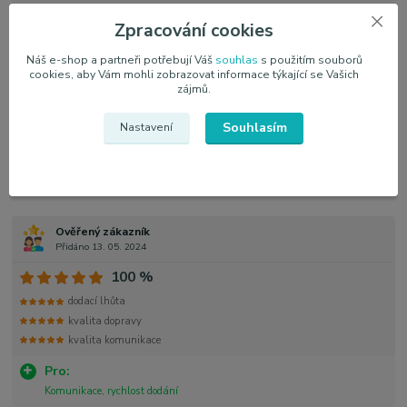
Zpracování cookies
Ověřený zákazník
Přidáno 17. 05. 2024
Náš e-shop a partneři potřebují Váš
souhlas
s použitím souborů
cookies, aby Vám mohli zobrazovat informace týkající se Vašich
100 %
zájmů.
kvalita komunikace
Souhlasím
Nastavení
Ok
Pro:
Vse ok
Ověřený zákazník
Přidáno 13. 05. 2024
100 %
dodací lhůta
kvalita dopravy
kvalita komunikace
Pro:
Komunikace, rychlost dodání