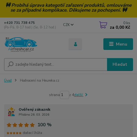
🚧 Probíhá úprava kategotií zařazení produktů, omlouváme
se za případné komplikace. Děkujeme za pochopení. 🚧
0
ks
+420 731 738 475
CZK
za
0,00 Kč
(Po-Pá, 8-17 hod.) (So, 8-12 hod.)
Menu
Hledat
Úvod
Hodnocení na Heureka.cz
strana
z 4
další
Ověřený zákazník
Přidáno 26. 03. 2026
100 %
dodací lhůta