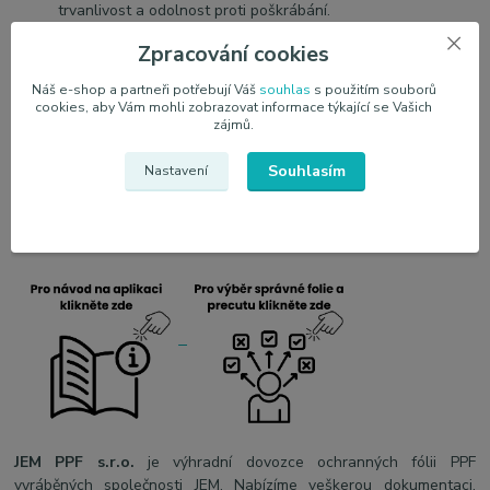
trvanlivost a odolnost proti poškrábání.
Samoregenerační fólie prodlužuje životnost a eliminuje
Zpracování cookies
drobné škrábance.
Jednoduchá instalace pomocí "mokré" techniky.
Náš e-shop a partneři potřebují Váš
souhlas
s použitím souborů
Dostupné hotové formáty přizpůsobené různým modelům
cookies, aby Vám mohli zobrazovat informace týkající se Vašich
aut.
zájmů.
Pozitivní názory od spokojených zákazníků.
Souhlasím
Profesionální ochrana exteriéru vozidla za dostupnou cenu.
Nastavení
Možnost přizpůsobení fólie specifičnosti konkrétního
modelu vozu a roku výroby.
JEM PPF s.r.o.
je výhradní dovozce ochranných fólii PPF
vyráběných společnosti JEM. Nabízíme veškerou dokumentaci,