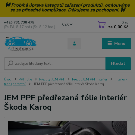
🚧 Probíhá úprava kategotií zařazení produktů, omlouváme
se za případné komplikace. Děkujeme za pochopení. 🚧
0
ks
+420 731 738 475
CZK
za
0,00 Kč
(Po-Pá, 8-17 hod.) (So, 8-12 hod.)
Menu
Hledat
Úvod
PPF fólie
Precuty JEM PPF
Precut JEM PPF Interiér
Interiér -
transparentní
JEM PPF předřezaná fólie interiér Škoda Karoq
JEM PPF předřezaná fólie interiér
Škoda Karoq