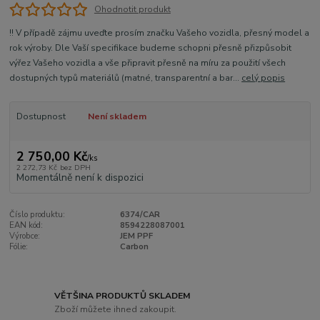
Ohodnotit produkt
!! V případě zájmu uveďte prosím značku Vašeho vozidla, přesný model a
rok výroby. Dle Vaší specifikace budeme schopni přesně přizpůsobit
výřez Vašeho vozidla a vše připravit přesně na míru za použití všech
dostupných typů materiálů (matné, transparentní a bar...
celý popis
Dostupnost
Není skladem
2 750,00 Kč
/
ks
2 272,73 Kč
bez DPH
Momentálně není k dispozici
Číslo produktu:
6374/CAR
EAN kód:
8594228087001
Výrobce:
JEM PPF
Fólie:
Carbon
VĚTŠINA PRODUKTŮ SKLADEM
Zboží můžete ihned zakoupit.