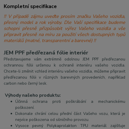
Kompletní specifikace
!! V případě zájmu uveďte prosím značku Vašeho vozidla,
přesný model a rok výroby. Dle Vaší specifikace budeme
schopni přesně přizpůsobit výřez Vašeho vozidla a vše
připravit přesně na míru za použití všech dostupných typů
materiálů (matné, transparentní a barevné) !!
JEM PPF předřezaná fólie interiér
Představujeme vám extrémně odolnou JEM PPF předřezanou
ochrannou fólii určenou k ochraně interiéru vašeho vozidla.
Chcete-li změnit vzhled interiéru vašeho vozidla, můžeme připravit
předřezanou fólii v různých barevných provedeních, například
carbon nebo černý lesk.
Výhody našeho produktu:
Účinná ochrana proti poškrábání a mechanickému
poškození.
Dokonale chrání celou přední část Vašeho vozu, která je
nejvíce poškozena od silničního provozu.
Vysoce pevný Polykaprolakton TPU materiál zajišťuje