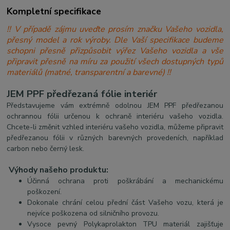
Kompletní specifikace
!! V případě zájmu uveďte prosím značku Vašeho vozidla,
přesný model a rok výroby. Dle Vaší specifikace budeme
schopni přesně přizpůsobit výřez Vašeho vozidla a vše
připravit přesně na míru za použití všech dostupných typů
materiálů (matné, transparentní a barevné) !!
JEM PPF předřezaná fólie interiér
Představujeme vám extrémně odolnou JEM PPF předřezanou
ochrannou fólii určenou k ochraně interiéru vašeho vozidla.
Chcete-li změnit vzhled interiéru vašeho vozidla, můžeme připravit
předřezanou fólii v různých barevných provedeních, například
carbon nebo černý lesk.
Výhody našeho produktu:
Účinná ochrana proti poškrábání a mechanickému
poškození.
Dokonale chrání celou přední část Vašeho vozu, která je
nejvíce poškozena od silničního provozu.
Vysoce pevný Polykaprolakton TPU materiál zajišťuje