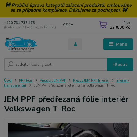
🚧 Probíhá úprava kategotií zařazení produktů, omlouváme
se za případné komplikace. Děkujeme za pochopení. 🚧
0
ks
+420 731 738 475
CZK
za
0,00 Kč
(Po-Pá, 8-17 hod.) (So, 8-12 hod.)
Menu
Hledat
Úvod
PPF fólie
Precuty JEM PPF
Precut JEM PPF Interiér
Interiér -
transparentní
JEM PPF předřezaná fólie interiér Volkswagen T-Roc
JEM PPF předřezaná fólie interiér
Volkswagen T-Roc