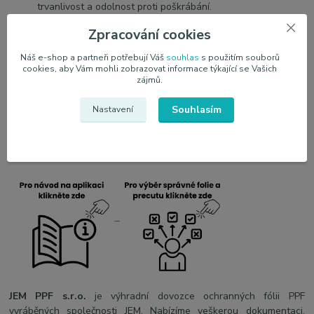
trvanlivost a odolnost proti poškrábání.
Samoregenerační fólie prodlužuje životnost a eliminuje
Zpracování cookies
drobné škrábance.
Jednoduchá instalace pomocí "mokré" techniky.
Náš e-shop a partneři potřebují Váš
souhlas
s použitím souborů
Dostupné hotové formáty přizpůsobené různým modelům
cookies, aby Vám mohli zobrazovat informace týkající se Vašich
aut.
zájmů.
Pozitivní názory od spokojených zákazníků.
Souhlasím
Profesionální ochrana exteriéru vozidla za dostupnou cenu.
Nastavení
Možnost přizpůsobení fólie specifičnosti konkrétního
modelu vozu a roku výroby.
JEM PPF s.r.o.
je výhradní dovozce ochranných fólii PPF
vyráběných společnosti JEM. Nabízíme veškerou dokumentaci,