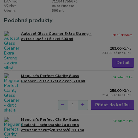
EAN kód:
711841755676
Výrobce:
Auto Finesse
Objem:
500 ml
Podobné produkty
Autosol Glass Cleaner Extra Strong -
Není skladem
extra silný čistič skel 500 ml
283,00 Kč
/
ks
233,88 Kč
bez DPH
Detail
Meguiar's Perfect Clarity Glass
Skladem 2 ks
Cleaner - čistič skel a oken, 710 ml
259,00 Kč
/
ks
214,05 Kč
bez DPH
Přidat do košíku
Meguiar's Perfect Clarity Glass
Skladem 2 ks
Sealant - ochrana skel a oken s
efektem tekutých stěračů, 118 ml