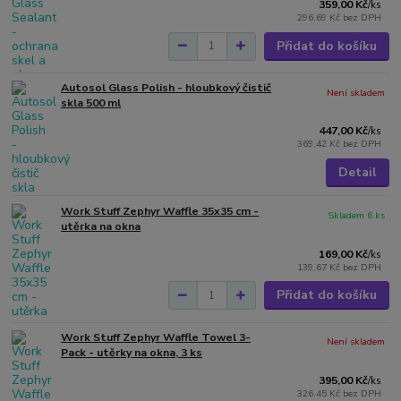
359,00 Kč
/
ks
296,69 Kč
bez DPH
Přidat do košíku
Autosol Glass Polish - hloubkový čistič
Není skladem
skla 500 ml
447,00 Kč
/
ks
369,42 Kč
bez DPH
Detail
Work Stuff Zephyr Waffle 35x35 cm -
Skladem 6 ks
utěrka na okna
169,00 Kč
/
ks
139,67 Kč
bez DPH
Přidat do košíku
Work Stuff Zephyr Waffle Towel 3-
Není skladem
Pack - utěrky na okna, 3 ks
395,00 Kč
/
ks
326,45 Kč
bez DPH