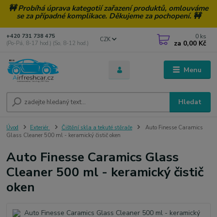
🚧 Probíhá úprava kategotií zařazení produktů, omlouváme
se za případné komplikace. Děkujeme za pochopení. 🚧
0
ks
+420 731 738 475
CZK
za
0,00 Kč
(Po-Pá, 8-17 hod.) (So, 8-12 hod.)
Menu
Hledat
Úvod
Exteriér
Čištění skla a tekuté stěrače
Auto Finesse Caramics
Glass Cleaner 500 ml - keramický čistič oken
Auto Finesse Caramics Glass
Cleaner 500 ml - keramický čistič
oken