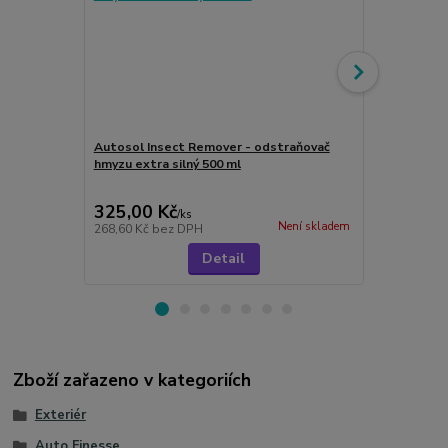
Autosol Insect Remover - odstraňovač
hmyzu extra silný 500 ml
Autosol Ca
ml
325,00 Kč
155,00 K
/
ks
Není skladem
268,60 Kč
bez DPH
128,10 Kč
be
Detail
Zboží zařazeno v kategoriích
Exteriér
Auto Finesse