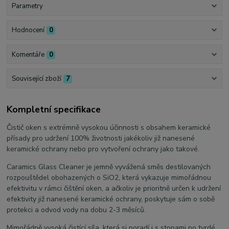
Parametry
Hodnocení
0
Komentáře
0
Související zboží
7
Kompletní specifikace
Čistič oken s extrémně vysokou účinnosti s obsahem keramické
přísady pro udržení 100% životnosti jakékoliv již nanesené
keramické ochrany nebo pro vytvoření ochrany jako takové.
Caramics Glass Cleaner je jemně vyvážená směs destilovaných
rozpouštědel obohazených o SiO2, která vykazuje mimořádnou
efektivitu v rámci čištění oken, a ačkoliv je prioritně určen k udržení
efektivity již nanesené keramické ochrany, poskytuje sám o sobě
protekci a odvod vody na dobu 2-3 měsíců.
Mimořádně vysoká čistící síla, která si poradí i s stopami po tvrdé