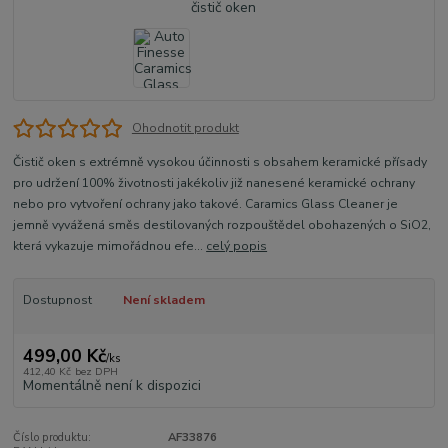
Ohodnotit produkt
Čistič oken s extrémně vysokou účinnosti s obsahem keramické přísady
pro udržení 100% životnosti jakékoliv již nanesené keramické ochrany
nebo pro vytvoření ochrany jako takové. Caramics Glass Cleaner je
jemně vyvážená směs destilovaných rozpouštědel obohazených o SiO2,
která vykazuje mimořádnou efe...
celý popis
Dostupnost
Není skladem
499,00 Kč
/
ks
412,40 Kč
bez DPH
Momentálně není k dispozici
Číslo produktu:
AF33876