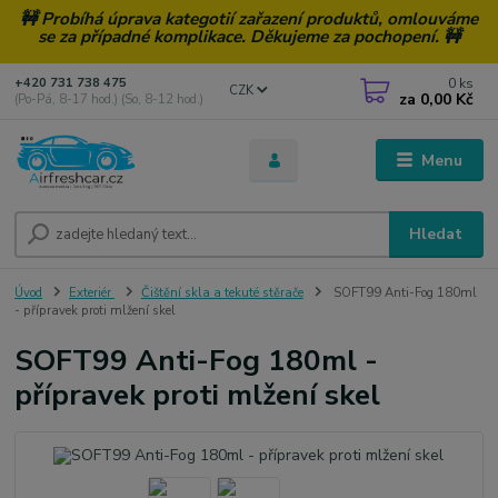
🚧 Probíhá úprava kategotií zařazení produktů, omlouváme
se za případné komplikace. Děkujeme za pochopení. 🚧
0
ks
+420 731 738 475
CZK
za
0,00 Kč
(Po-Pá, 8-17 hod.) (So, 8-12 hod.)
Menu
Hledat
Úvod
Exteriér
Čištění skla a tekuté stěrače
SOFT99 Anti-Fog 180ml
- přípravek proti mlžení skel
SOFT99 Anti-Fog 180ml -
přípravek proti mlžení skel