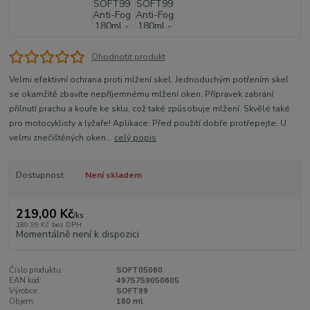
Ohodnotit produkt
Velmi efektivní ochrana proti mlžení skel. Jednoduchým potřením skel
se okamžitě zbavíte nepříjemnému mlžení oken. Přípravek zabrání
přilnutí prachu a kouře ke sklu, což také způsobuje mlžení. Skvělé také
pro motocyklisty a lyžaře! Aplikace: Před použití dobře protřepejte. U
velmi znečištěných oken...
celý popis
Dostupnost
Není skladem
219,00 Kč
/
ks
180,99 Kč
bez DPH
Momentálně není k dispozici
Číslo produktu:
SOFT05060
EAN kód:
4975759050605
Výrobce:
SOFT99
Objem:
180 ml