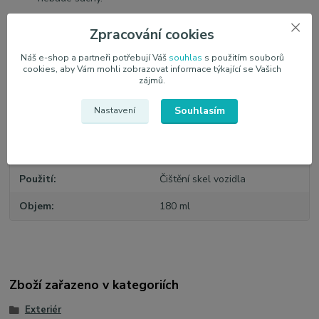
Zpracování cookies
Objem: 180 ml
Náš e-shop a partneři potřebují Váš
souhlas
s použitím souborů
cookies, aby Vám mohli zobrazovat informace týkající se Vašich
zájmů.
Souhlasím
Nastavení
Parametry
Výrobce
SOFT99
Použití
Čištění skel vozidla
Objem
180 ml
Zboží zařazeno v kategoriích
Exteriér