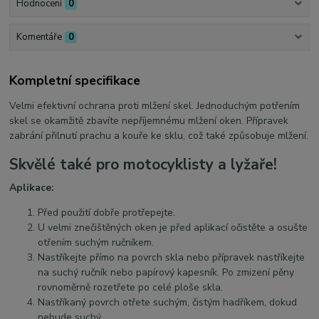
Hodnocení
0
Komentáře
0
Kompletní specifikace
Velmi efektivní ochrana proti mlžení skel. Jednoduchým potřením
skel se okamžitě zbavíte nepříjemnému mlžení oken. Přípravek
zabrání přilnutí prachu a kouře ke sklu, což také způsobuje mlžení.
Skvělé také pro motocyklisty a lyžaře!
Aplikace:
Před použití dobře protřepejte.
U velmi znečištěných oken je před aplikací očistěte a osušte
otřením suchým ručníkem.
Nastříkejte přímo na povrch skla nebo přípravek nastříkejte
na suchý ručník nebo papírový kapesník.
Po zmizení pěny
rovnoměrně rozetřete po celé ploše skla.
Nastříkaný povrch otřete suchým, čistým hadříkem, dokud
nebude suchý.