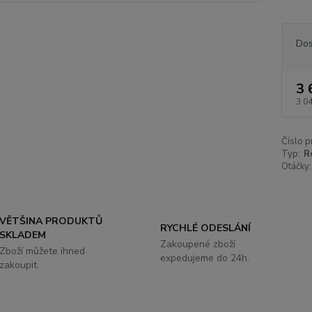
Dos
3 
3 0
Číslo p
Typ:
R
Otáčky:
VĚTŠINA PRODUKTŮ
RYCHLÉ ODESLÁNÍ
SKLADEM
Zakoupené zboží
Zboží můžete ihned
expedujeme do 24h.
zakoupit.