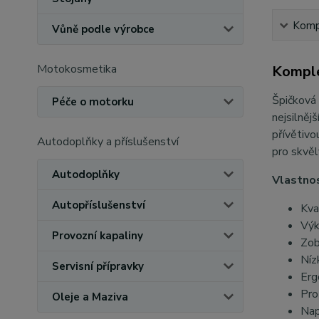
Kompl
Vůně podle výrobce
Motokosmetika
Komple
Špičková 
Péče o motorku
nejsilněj
přívětivo
Autodoplňky a příslušenství
pro skvěl
Autodoplňky
Vlastnos
Autopříslušenství
Kva
Výk
Provozní kapaliny
Zob
Níz
Servisní přípravky
Erg
Pro
Oleje a Maziva
Nap