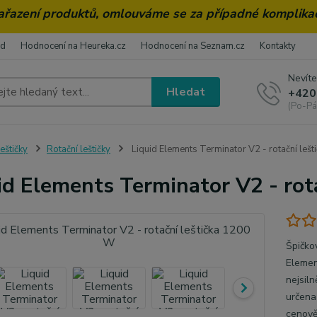
zařazení produktů, omlouváme se za případné komplika
od
Hodnocení na Heureka.cz
Hodnocení na Seznam.cz
Kontakty
Nevíte
Hledat
+420
(Po-Pá
eštičky
Rotační leštičky
Liquid Elements Terminator V2 - rotační leš
id Elements Terminator V2 - rot
Špičko
Elemen
nejsiln
určena 
cenově