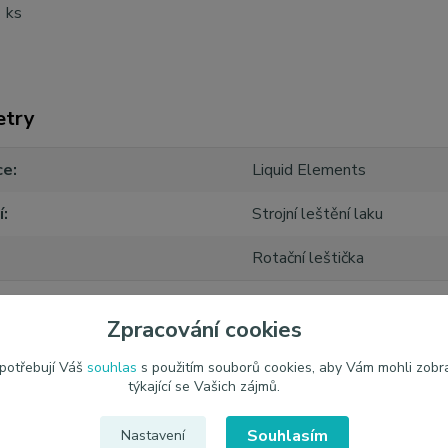
 ks
etry
ce
Liquid Elements
í
Strojní leštění laku
Rotační leštička
Zpracování cookies
 potřebují Váš
souhlas
s použitím souborů cookies, aby Vám mohli zobr
týkající se Vašich zájmů.
zařazeno v kategoriích
Souhlasím
Nastavení