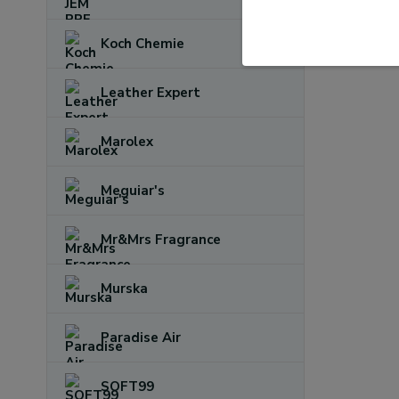
Lešti
Koch Chemie
Leather Expert
Marolex
Meguiar's
Mr&Mrs Fragrance
Murska
Paradise Air
SOFT99