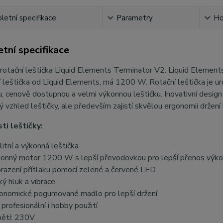
etní specifikace
Parametry
Ho
tní specifikace
rotační leštička Liquid Elements Terminator V2. Liquid Element
ší leštička od Liquid Elements, má 1200 W. Rotační leštička je ur
u, cenově dostupnou a velmi výkonnou leštičku. Inovativní design
ý vzhled leštičky, ale především zajistí skvělou ergonomii držení
ti leštičky:
litní a výkonná leštička
onný motor 1200 W s lepší převodovkou pro lepší přenos výk
razení přítlaku pomocí zelené a červené LED
ký hluk a vibrace
onomické pogumované madlo pro lepší držení
 profesionální i hobby použití
ětí: 230V