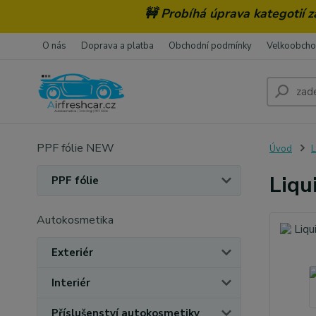
🚧 Probíhá úprava kategotií 
O nás
Doprava a platba
Obchodní podmínky
Velkoobch
PPF fólie NEW
Úvod
L
Liqu
PPF fólie
Autokosmetika
Exteriér
Interiér
Příslušenství autokosmetiky