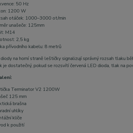
kvence: 50 Hz
kon: 1200 W
sah otáček: 1000–3000 ot/min
měr unašeče: 125mm
it: M14
tnost: 2,5 kg
ka přívodního kabelu: 8 metrů
iody na horní straně leštičky signalizují správný rozsah tlaku 
ak je dostatečný, pokud se rozsvítí červená LED dioda, tlak na pov
lení:
tička Terminator V2 1200W
ašeč 125 mm
ktická brašna
radní uhlíky
tážní klíče
od k použití