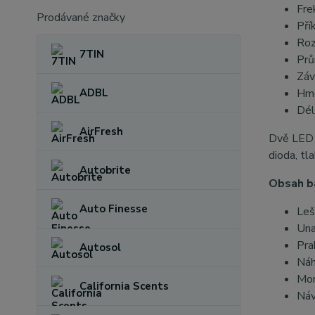
Fre
Prodávané značky
Pří
Roz
7TIN
Prů
Záv
ADBL
Hmo
Dél
AirFresh
Dvě LED d
dioda, tl
Autobrite
Obsah ba
Auto Finesse
Leš
Un
Pra
Autosol
Náh
Mon
California Scents
Náv