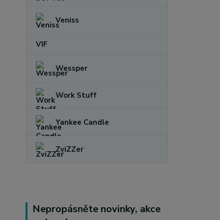
Veniss
VIF
Wessper
Work Stuff
Yankee Candle
ZviZZer
Nepropásněte novinky, akce