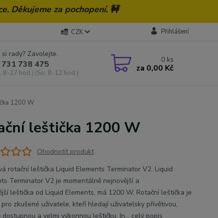
ce. Děkujeme za pochopení. 🚧
Přihlášení
CZK
 si rady? Zavolejte.
0
ks
 731 738 475
za
0,00 Kč
, 8-17 hod.) (So, 8-12 hod.)
tička 1200 W
ační leštička 1200 W
Ohodnotit produkt
vá rotační leštička Liquid Elements Terminator V2. Liquid
ts Terminator V2 je momentálně nejnovější a
ější leštička od Liquid Elements, má 1200 W. Rotační leštička je
pro zkušené uživatele, kteří hledají uživatelsky přívětivou,
 dostupnou a velmi výkonnou leštičku. In...
celý popis