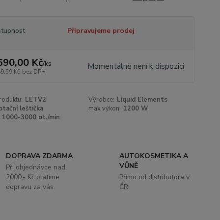
tupnost
Připravujeme prodej
690,00 Kč
/
ks
Momentálně není k dispozici
49,59 Kč
bez DPH
roduktu:
LETV2
Výrobce:
Liquid Elements
otační leštička
max výkon:
1200 W
1000-3000 ot./min
DOPRAVA ZDARMA
AUTOKOSMETIKA A
VŮNĚ
Při objednávce nad
2000,- Kč platíme
Přímo od distributora v
dopravu za vás.
ČR