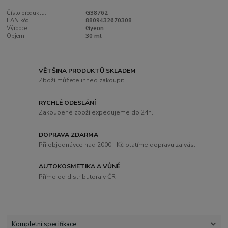
Číslo produktu:
G38762
EAN kód:
8809432670308
Výrobce:
Gyeon
Objem:
30 ml
VĚTŠINA PRODUKTŮ SKLADEM
Zboží můžete ihned zakoupit.
RYCHLÉ ODESLÁNÍ
Zakoupené zboží expedujeme do 24h.
DOPRAVA ZDARMA
Při objednávce nad 2000,- Kč platíme dopravu za vás.
AUTOKOSMETIKA A VŮNĚ
Přímo od distributora v ČR
Kompletní specifikace