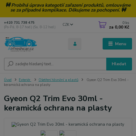
🚧 Probíhá úprava kategotií zařazení produktů, omlouváme
se za případné komplikace. Děkujeme za pochopení. 🚧
0
ks
+420 731 738 475
CZK
za
0,00 Kč
(Po-Pá, 8-17 hod.) (So, 8-12 hod.)
Menu
Hledat
Úvod
Exteriér
Ošetření těsnění a plastů
Gyeon Q2 Trim Evo 30ml -
keramická ochrana na plasty
Gyeon Q2 Trim Evo 30ml -
keramická ochrana na plasty