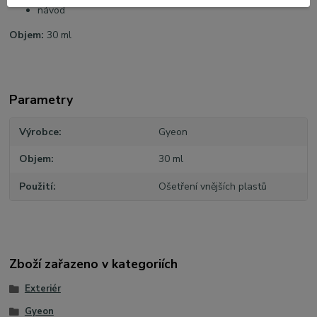
návod
Objem:
30 ml
Parametry
Výrobce
Gyeon
Objem
30 ml
Použití
Ošetření vnějších plastů
Zboží zařazeno v kategoriích
Exteriér
Gyeon