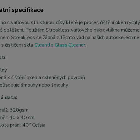
tní specifikace
no s vaflovou strukturou, díky které je proces čištění oken rychlý
é potěšení. Použitím Streakless vaflového mikrovlákna můžeme
nem Streakless se žádná z těchto vad na našich autoskelech nevy
 s čističem skla
Cleantle Glass Cleaner
.
ti:
lný
ené k čištění oken a skleněných povrchů
působuje šmouhy nebo šmouhy
á data:
máž: 320gsm
měr: 40 x 40 cm
lota praní: 40° Celsia