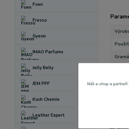
Foen
Param
Fresso
Výrob
Gyeon
Použit
IMAO Parfums
Gramá
Jelly Belly
Obsah
JEM PPF
Náš e-shop a partneři
Koch Chemie
Zboží 
Leather Expert
Exter