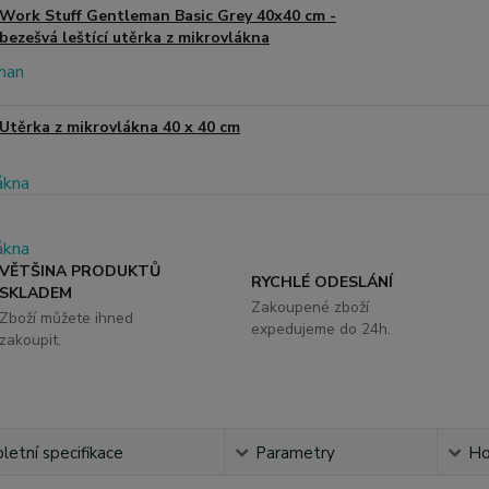
Work Stuff Gentleman Basic Grey 40x40 cm -
bezešvá leštící utěrka z mikrovlákna
Utěrka z mikrovlákna 40 x 40 cm
VĚTŠINA PRODUKTŮ
RYCHLÉ ODESLÁNÍ
SKLADEM
Zakoupené zboží
Zboží můžete ihned
expedujeme do 24h.
zakoupit.
etní specifikace
Parametry
Ho