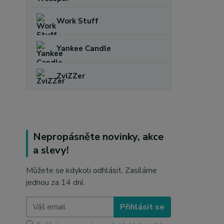
Work Stuff
Yankee Candle
ZviZZer
Nepropásněte novinky, akce
a slevy!
Můžete se kdykoli odhlásit. Zasíláme
jednou za 14 dní.
Přihlásit se