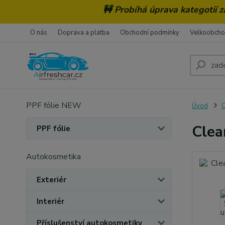
🚧 Probíhá úprava kategotií 
O nás
Doprava a platba
Obchodní podmínky
Velkoobch
PPF fólie NEW
Úvod
C
Clea
PPF fólie
Autokosmetika
Exteriér
Interiér
Příslušenství autokosmetiky