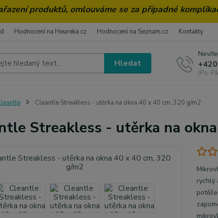
zařazení produktů, omlouváme se za případné komplika
od
Hodnocení na Heureka.cz
Hodnocení na Seznam.cz
Kontakty
Nevíte
Hledat
+420
(Po-Pá
leantle
Cleantle Streakless - utěrka na okna 40 x 40 cm, 320 g/m2
ntle Streakless - utěrka na okn
Mikrovl
rychlý 
potěše
zapome
mikrov