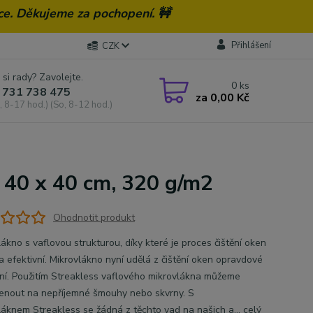
ce. Děkujeme za pochopení. 🚧
Přihlášení
CZK
 si rady? Zavolejte.
0
ks
 731 738 475
za
0,00 Kč
, 8-17 hod.) (So, 8-12 hod.)
a 40 x 40 cm, 320 g/m2
Ohodnotit produkt
ákno s vaflovou strukturou, díky které je proces čištění oken
a efektivní. Mikrovlákno nyní udělá z čištění oken opravdové
ní. Použitím Streakless vaflového mikrovlákna můžeme
nout na nepříjemné šmouhy nebo skvrny. S
láknem Streakless se žádná z těchto vad na našich a...
celý