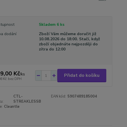
tupnost
Skladem 6 ks
a dodání
Zboží Vám můžeme doručit již
10.08.2026 do 18:00. Stačí, když
zboží objednáte nejpozději do
zítra do 12:00
9,00 Kč
/
ks
Přidat do košíku
08 Kč
bez DPH
CTL-
EAN kód:
5907489185004
u:
STREAKLESSB
e:
Cleantle