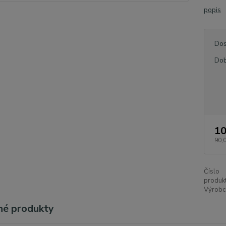
popis
Dos
Dob
10
90,
Číslo
produkt
Výrobc
é produkty