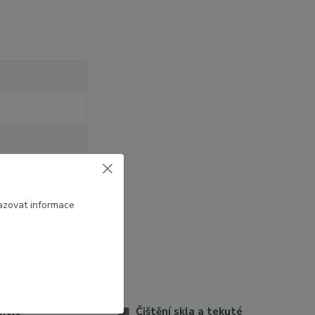
azovat informace
ntle
Čištění skla a tekuté