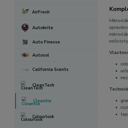
Komple
AirFresh
Mikrovlák
opravdov
Autobrite
mikrovlák
nečistoty
Auto Finesse
Vlastnos
Autosol
odo
California Scents
urč
nez
CleanTech
Technick
gra
Cleantle
roz
tep
Colourlock