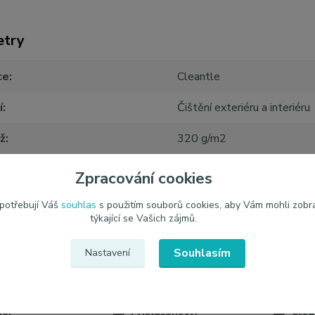
etry
ce
Cleantle
í
Čištění exteriéru a interiéru
ž
320 g/m2
1 ks
Zpracování cookies
 potřebují Váš
souhlas
s použitím souborů cookies, aby Vám mohli zobr
týkající se Vašich zájmů.
Souhlasím
Nastavení
zařazeno v kategoriích
iér
Příslušenství
Clea