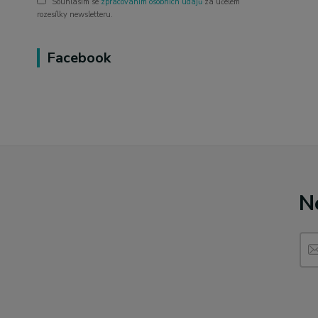
Souhlasím se
zpracováním osobních údajů
za účelem
rozesílky newsletteru.
Facebook
N