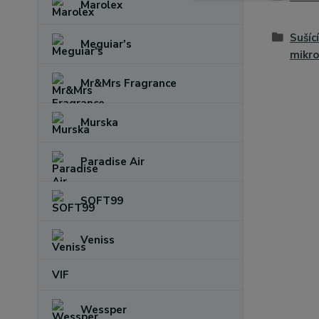
Marolex
Sušící
Meguiar's
mikro
Mr&Mrs Fragrance
Murska
Paradise Air
SOFT99
Veniss
VIF
Wessper