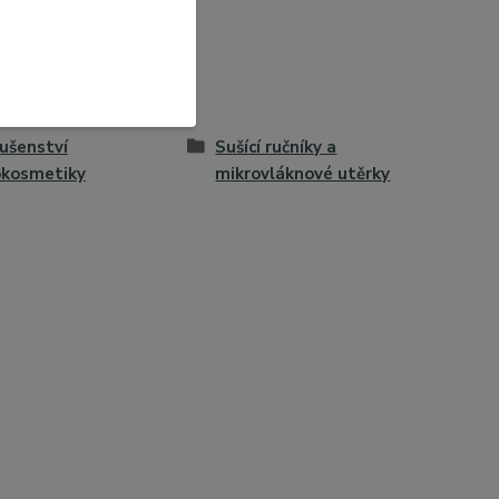
lušenství
Sušící ručníky a
okosmetiky
mikrovláknové utěrky