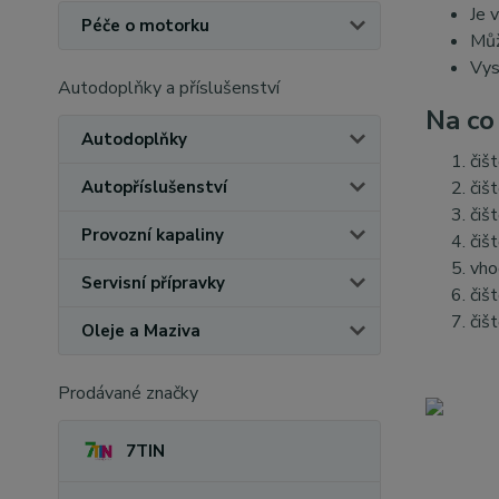
Je v
Péče o motorku
Můž
Vys
Autodoplňky a příslušenství
Na co
Autodoplňky
čiš
Autopříslušenství
čišt
čiš
Provozní kapaliny
čiš
vho
Servisní přípravky
čiš
čišt
Oleje a Maziva
Prodávané značky
7TIN