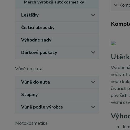
Merch výrobců autokosmetiky
Kompl
Leštičky
Komple
Čistící ubrousky
Výhodné sady
Dárkové poukazy
Utěrk
Vyrobená 
Vůně do auta
nečistot 
nebo kokp
Vůně do auta
čisticích
Stojany
površích 
velmi sav
Vůně podle výrobce
Výho
Motokosmetika
Jem