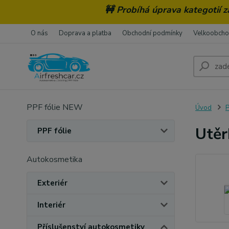
🚧 Probíhá úprava kategotií 
O nás
Doprava a platba
Obchodní podmínky
Velkoobch
PPF fólie NEW
Úvod
P
Utěr
PPF fólie
Autokosmetika
Exteriér
Interiér
Příslušenství autokosmetiky