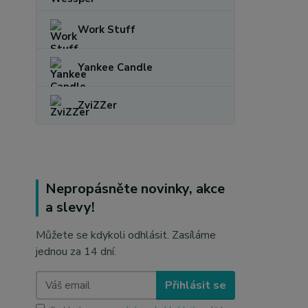
Work Stuff
Yankee Candle
ZviZZer
Nepropásněte novinky, akce
a slevy!
Můžete se kdykoli odhlásit. Zasíláme
jednou za 14 dní.
Přihlásit se