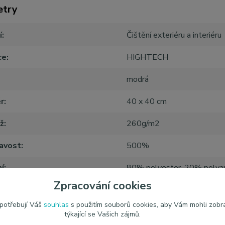
etry
í
Čištění exteriéru a interiéru
ce
HIGHTECH
modrá
r
40 x 40 cm
ž
260g/m2
avost
500%
í
80% polyester, 20% polya
Zpracování cookies
do 95 °C nepoužívejte aviv
 potřebují Váš
souhlas
s použitím souborů cookies, aby Vám mohli zobr
týkající se Vašich zájmů.