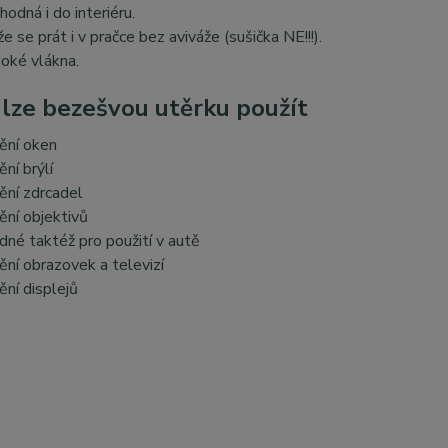
hodná i do interiéru.
e se prát i v pračce bez aviváže (sušička NE!!!).
oké vlákna.
 lze bezešvou utěrku použít
tění oken
ění brýlí
tění zdrcadel
tění objektivů
dné taktéž pro použití v autě
tění obrazovek a televizí
ění displejů