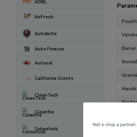
ADBL
Param
AirFresh
Použit
Autobrite
Výrob
Barva
Auto Finesse
Rozmě
Autosol
Gramá
California Scents
Nasák
CleanTech
Složen
Cleantle
Praní
Náš e-shop a partneři
Colourlock