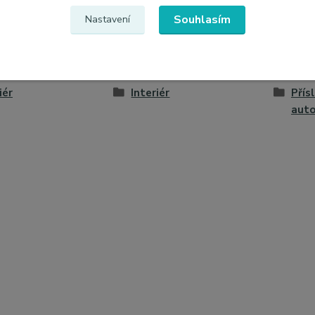
Souhlasím
Nastavení
zařazeno v kategoriích
iér
Interiér
Přís
aut