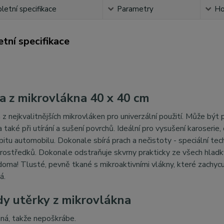
etní specifikace
Parametry
Ho
tní specifikace
a z mikrovlákna 40 x 40 cm
z nejkvalitnějších mikrovláken pro univerzální použití. Může být p
a také při utírání a sušení povrchů. Ideální pro vysušení karoserie
itu automobilu. Dokonale sbírá prach a nečistoty - speciální tech
 prostředků. Dokonale odstraňuje skvrny prakticky ze všech hladk
doma! Tlusté, pevně tkané s mikroaktivními vlákny, které zachycuj
á.
dy
utěrky z mikrovlákna
ná, takže nepoškrábe.