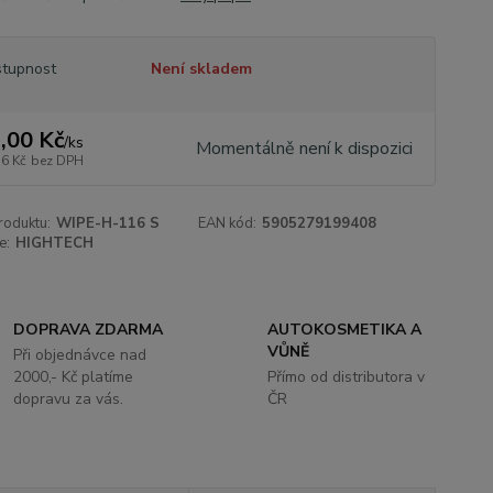
tupnost
Není skladem
,00 Kč
/
ks
Momentálně není k dispozici
76 Kč
bez DPH
roduktu:
WIPE-H-116 S
EAN kód:
5905279199408
e:
HIGHTECH
DOPRAVA ZDARMA
AUTOKOSMETIKA A
VŮNĚ
Při objednávce nad
2000,- Kč platíme
Přímo od distributora v
dopravu za vás.
ČR