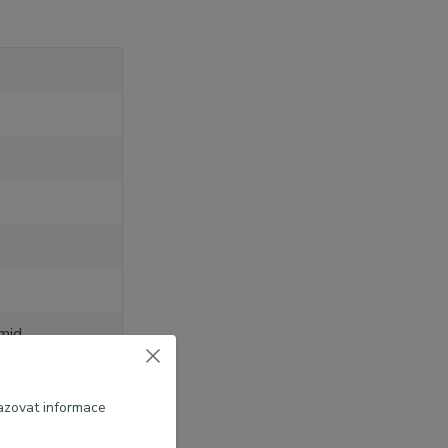
mid
áže
azovat informace