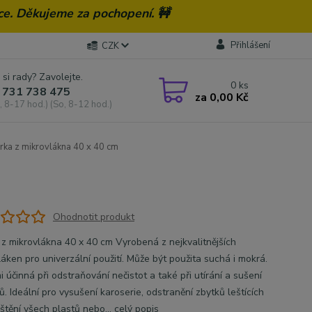
ce. Děkujeme za pochopení. 🚧
Přihlášení
CZK
 si rady? Zavolejte.
0
ks
 731 738 475
za
0,00 Kč
, 8-17 hod.) (So, 8-12 hod.)
rka z mikrovlákna 40 x 40 cm
Ohodnotit produkt
 z mikrovlákna 40 x 40 cm Vyrobená z nejkvalitnějších
láken pro univerzální použití. Může být použita suchá i mokrá.
i účinná při odstraňování nečistot a také při utírání a sušení
. Ideální pro vysušení karoserie, odstranění zbytků leštících
ištění všech plastů nebo...
celý popis