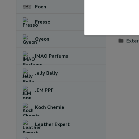
Foen
Fresso
Zboží 
Gyeon
Exter
IMAO Parfums
Jelly Belly
JEM PPF
Koch Chemie
Leather Expert