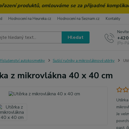
zařazení produktů, omlouváme se za případné komplika
od
Hodnocení na Heureka.cz
Hodnocení na Seznam.cz
Kontakty
Nevíte
Hledat
+420
(Po-Pá
říslušenství autokosmetiky
Sušící ručníky a mikrovláknové utěrky
Utě
ka z mikrovlákna 40 x 40 cm
Utěrka
mikrov
Je velm
povrchů
past, č