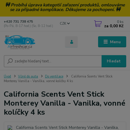
🚧 Probíhá úprava kategotií zařazení produktů, omlouváme
se za případné komplikace. Děkujeme za pochopení. 🚧
0
ks
+420 731 738 475
CZK
za
0,00 Kč
(Po-Pá, 8-17 hod.) (So, 8-12 hod.)
Menu
Hledat
Úvod
Vůně do auta
Do ventilace
California Scents Vent Stick
Monterey Vanilla - Vanilka, vonné kolíčky 4 ks
California Scents Vent Stick
Monterey Vanilla - Vanilka, vonné
kolíčky 4 ks