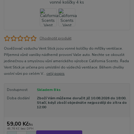
Ohodnotit produkt
Osvěžovač vzduchu Vent Stick jsou vonné kolíčky do mřížky ventilace.
Příjemná vůně vanilky nádherně provoní Vaše auto. Nechte se okouzlit
jedinečnou a smyslnou vůní amerického výrobce California Scents. Řada
Vent Stick je určena pro umístění do výdechů ventilace. Během chvilky
uvolní vůni po celém V...
celý popis
Dostupnost
Skladem 8 ks
Doba dodání
Zboží Vám můžeme doručit již 10.08.2026 do 18:00.
Stačí, když zboží objednáte nejpozději do zítra do
12:00
59,00 Kč
/
ks
48,76 Kč
bez DPH