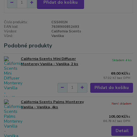
Přidat do košíku
Číslo produktu:
CSS001N
EAN kód:
7638900852493
Výrobce:
California Scents
Vůně:
Vanilka
Podobné produkty
California Scents Mini Diffuser
Skladem 4 ks
Monterey Vanilla - Vanilka, 2 ks
69,00 Kč
/
ks
57,02 Kč
bez DPH
Přidat do košíku
California Scents Palms Monterey
Není skladem
Vanilla - Vanilka, 4ks
105,00 Kč
/
ks
86,78 Kč
bez DPH
Detail