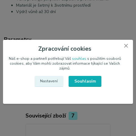
Materiál je šetrný k životnímu prostředí
Výdrž vůně až 30 dní
Parametry
Zpracování cookies
Výrobce
California Scents
Náš e-shop a partneři potřebují Váš
souhlas
s použitím souborů
cookies, aby Vám mohli zobrazovat informace týkající se Vašich
Vůně
Vanilka
zájmů.
Obsah
Sada 4 ks
Souhlasím
Nastavení
Související zboží
7