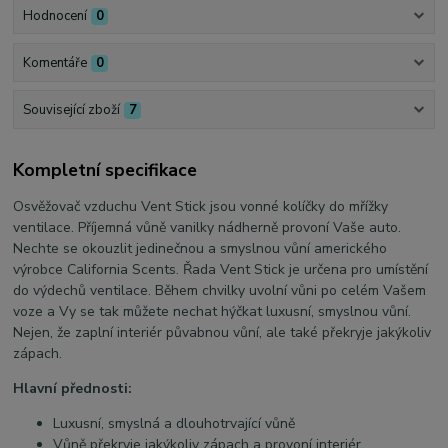
Hodnocení
0
Komentáře
0
Související zboží
7
Kompletní specifikace
Osvěžovač vzduchu Vent Stick jsou vonné kolíčky do mřížky
ventilace. Příjemná vůně vanilky nádherně provoní Vaše auto.
Nechte se okouzlit jedinečnou a smyslnou vůní amerického
výrobce California Scents. Řada Vent Stick je určena pro umístění
do výdechů ventilace. Během chvilky uvolní vůni po celém Vašem
voze a Vy se tak můžete nechat hýčkat luxusní, smyslnou vůní.
Nejen, že zaplní interiér půvabnou vůní, ale také překryje jakýkoliv
zápach.
Hlavní přednosti:
Luxusní, smyslná a dlouhotrvající vůně
Vůně překryje jakýkoliv zápach a provoní interiér