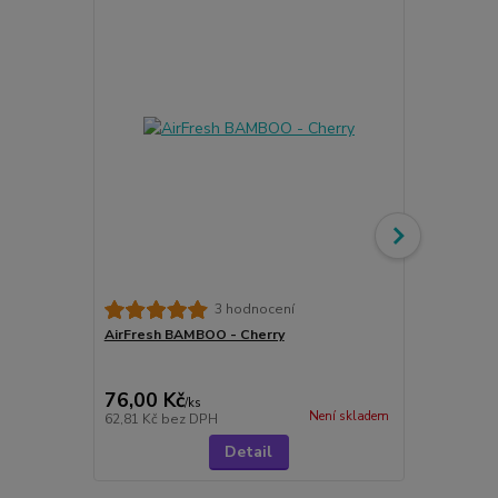
Meguiar's G
3 hodnocení
& Condition
AirFresh BAMBOO - Cherry
kondicionéry
76,00 Kč
299,00 K
/
ks
Není skladem
62,81 Kč
bez DPH
247,11 Kč
be
Detail