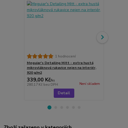
Utěrka z mik
1 hodnocení
Meguiar's Detailing Mitt - extra hustá
mikrovláknová rukavice nejen na interiér,
920 g/m2
339,00 Kč
85,00 Kč
/
ks
Není skladem
280,17 Kč
bez DPH
70,25 Kč
bez
Detail
Zboží zařazeno v kategoriích