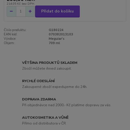
214,05 Kč
bez DPH
Přidat do košíku
Číslo produktu:
G180224
EAN kód:
070382013103
Výrobce:
Meguiar's
Objem:
709 ml
VĚTŠINA PRODUKTŮ SKLADEM
Zboží můžete ihned zakoupit.
RYCHLÉ ODESLÁNÍ
Zakoupené zboží expedujeme do 24h.
DOPRAVA ZDARMA
Při objednávce nad 2000,- Kč platíme dopravu za vás.
AUTOKOSMETIKA A VŮNĚ
Přímo od distributora v ČR