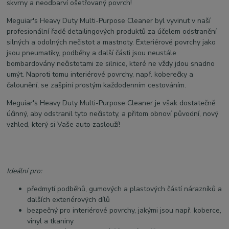
skvrny a neodbarví ošetřovaný povrch!
Meguiar's Heavy Duty Multi-Purpose Cleaner byl vyvinut v naší
profesionální řadě detailingových produktů za účelem odstranění
silných a odolných nečistot a mastnoty. Exteriérové povrchy jako
jsou pneumatiky, podběhy a další části jsou neustále
bombardovány nečistotami ze silnice, které ne vždy jdou snadno
umýt. Naproti tomu interiérové povrchy, např. koberečky a
čalounění, se zašpiní prostým každodenním cestováním.
Meguiar's Heavy Duty Multi-Purpose Cleaner je však dostatečně
účinný, aby odstranil tyto nečistoty, a přitom obnoví původní, nový
vzhled, který si Vaše auto zaslouží!
Ideální pro:
předmytí podběhů, gumových a plastových částí nárazníků a
dalších exteriérových dílů
bezpečný pro interiérové povrchy, jakými jsou např. koberce,
vinyl a tkaniny