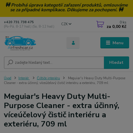
🚧 Probíhá úprava kategotií zařazení produktů, omlouváme
se za případné komplikace. Děkujeme za pochopení. 🚧
0
ks
+420 731 738 475
CZK
za
0,00 Kč
(Po-Pá, 8-17 hod.) (So, 8-12 hod.)
Menu
Hledat
Úvod
Interiér
Čištiče interiéru
Meguiar's Heavy Duty Multi-Purpose
Cleaner - extra účinný, víceúčelový čistič interiéru a exteriéru, 709 ml
Meguiar's Heavy Duty Multi-
Purpose Cleaner - extra účinný,
víceúčelový čistič interiéru a
exteriéru, 709 ml