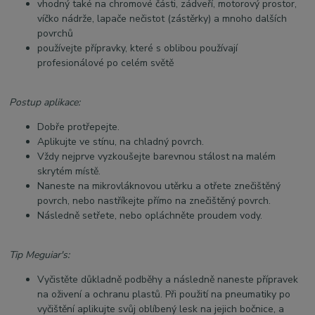
vhodný také na chromové části, zádveří, motorový prostor,
víčko nádrže, lapače nečistot (zástěrky) a mnoho dalších
povrchů
používejte přípravky, které s oblibou používají
profesionálové po celém světě
Postup aplikace:
Dobře protřepejte.
Aplikujte ve stínu, na chladný povrch.
Vždy nejprve vyzkoušejte barevnou stálost na malém
skrytém místě.
Naneste na mikrovláknovou utěrku a otřete znečištěný
povrch, nebo nastříkejte přímo na znečištěný povrch.
Následně setřete, nebo opláchněte proudem vody.
Tip Meguiar's:
Vyčistěte důkladně podběhy a následně naneste přípravek
na oživení a ochranu plastů. Při použití na pneumatiky po
vyčištění aplikujte svůj oblíbený lesk na jejich bočnice, a