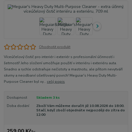
Ohodnotit produkt
Víceúčelový čistič pro interiér i exteriér s profesionální účinností i
šetrností! Jeho složení umožňuje použití v interiéru i exteriéru auta.
Snadno a rychle odstraňuje nečistoty a mastnotu, ale přitom nevytváří
skvrny a neodbarví ošetřovaný povrch! Meguiar's Heavy Duty Multi-
Purpose Cleaner byl vy...
celý popis
Dostupnost
Skladem 3 ks
Doba dodání
Zboží Vám můžeme doručit již 10.08.2026 do 18:00.
Stačí, když zboží objednáte nejpozději do zítra do
12:00
259,00 Kč
/
ks