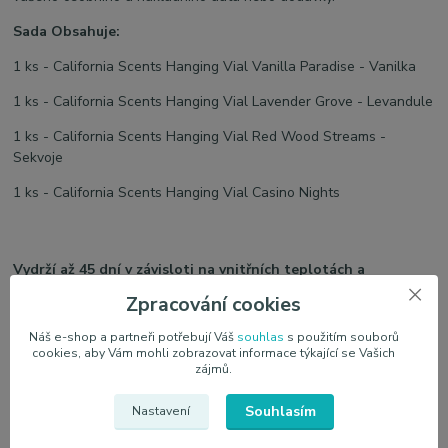
Sada Obsahuje:
1 ks - California Scents Hanging Vial Vanilla Paradise - Vanilka
1 ks - California Scents Hanging Vial Lavender Grove - Levandule
1 ks - California Scents Hanging Vial Red Wood Streams -
Sekvoje
1 ks - California Scents Hanging Vial Casino Nights
Vydrží až 45 dní v závisloti na vnitřních teplotách a
podmínkách v interriéru auta.
Zpracování cookies
Náš e-shop a partneři potřebují Váš
souhlas
s použitím souborů
cookies, aby Vám mohli zobrazovat informace týkající se Vašich
zájmů.
Souhlasím
Nastavení
Parametry