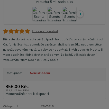
Ohodnotit produkt
Přineste do svého auta vůně západního pobřeží s výraznými vůněmi od
California Scents. Jednoduše zavěste lahvičku k zrcátku nebo umistěte
na požadovaném místě, tak aby se nedotýkaly jiných povrchů. Nechte ji
viset a začněte klidně dýchat s vědomím, že každý váš nádech voní
vanilkovým rájem.Kdo říká,...
celý popis
Dostupnost
Není skladem
356,00 Kč
/
ks
294,21 Kč
bez DPH
Momentálně není k dispozici
Číslo produktu:
CSV001S