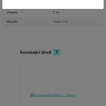
Výrobce
California Scents
Objem
5 ml
Obsah
Sada 4 ks
Související zboží
7