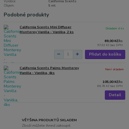
Výrobce:
California Scents
Objem:
5 ml
Podobné produkty
California Scents Mini Diffuser
Skladem 4 ks
Monterey Vanilla - Vanilka, 2 ks
69,00 Kč
/
ks
57,02 Kč
bez DPH
Přidat do košíku
California Scents Palms Monterey
Není skladem
Vanilla - Vanilka, 4ks
105,00 Kč
/
ks
86,78 Kč
bez DPH
Detail
VĚTŠINA PRODUKTŮ SKLADEM
Zboží můžete ihned zakoupit.