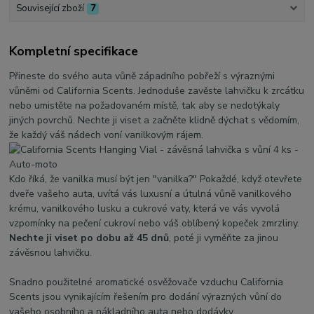
Související zboží
7
Kompletní specifikace
Přineste do svého auta vůně západního pobřeží s výraznými
vůněmi od California Scents. Jednoduše zavěste lahvičku k zrcátku
nebo umistěte na požadovaném místě, tak aby se nedotýkaly
jiných povrchů. Nechte ji viset a začněte klidně dýchat s vědomím,
že každý váš nádech voní vanilkovým rájem.
Kdo říká, že vanilka musí být jen "vanilka?" Pokaždé, když otevřete
dveře vašeho auta, uvítá vás luxusní a útulná vůně vanilkového
krému, vanilkového lusku a cukrové vaty, která ve vás vyvolá
vzpomínky na pečení cukroví nebo váš oblíbený kopeček zmrzliny.
Nechte ji viset po dobu až 45 dnů
, poté ji vyměňte za jinou
závěsnou lahvičku.
Snadno použitelné aromatické osvěžovače vzduchu California
Scents jsou vynikajícím řešením pro dodání výrazných vůní do
vašeho osobního a nákladního auta nebo dodávky.