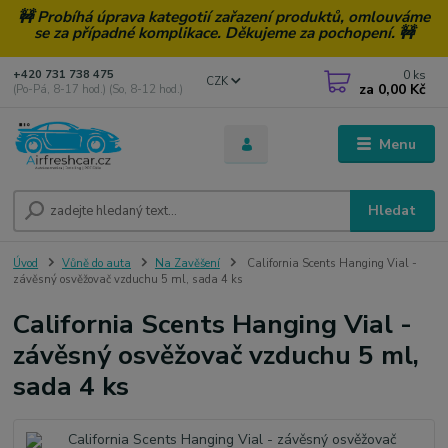
🚧 Probíhá úprava kategotií zařazení produktů, omlouváme
se za případné komplikace. Děkujeme za pochopení. 🚧
0
ks
+420 731 738 475
CZK
za
0,00 Kč
(Po-Pá, 8-17 hod.) (So, 8-12 hod.)
Menu
Hledat
Úvod
Vůně do auta
Na Zavěšení
California Scents Hanging Vial -
závěsný osvěžovač vzduchu 5 ml, sada 4 ks
California Scents Hanging Vial -
závěsný osvěžovač vzduchu 5 ml,
sada 4 ks