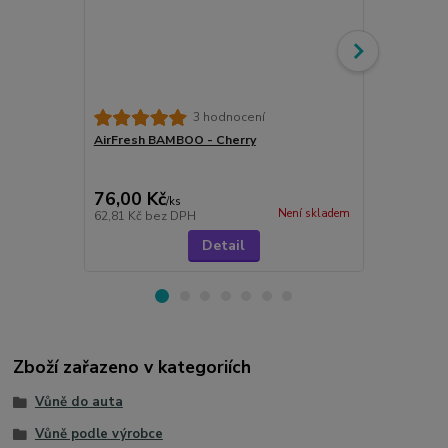
Meguiar's G
3 hodnocení
& Condition
AirFresh BAMBOO - Cherry
kondicionéry
76,00 Kč
299,00 K
/
ks
Není skladem
62,81 Kč
bez DPH
247,11 Kč
be
Detail
Zboží zařazeno v kategoriích
Vůně do auta
Vůně podle výrobce