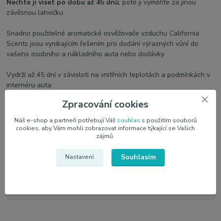
Nechte ji viset po dobu až 45 dnů
, poté ji vyměňte za jinou
závěsnou lahvičku.
Snadno použitelné aromatické osvěžovače vzduchu California
Scents jsou vynikajícím řešením pro dodání výrazných vůní do
vašeho osobního a nákladního auta nebo dodávky.
Vydrží až 45 dní v závisloti na vnitřních teplotách a podmínkách v
interriéru auta.
Zpracování cookies
Náš e-shop a partneři potřebují Váš
souhlas
s použitím souborů
Parametry
cookies, aby Vám mohli zobrazovat informace týkající se Vašich
zájmů.
Výrobce
California Scents
Souhlasím
Nastavení
Vůně
Vanilka
Objem
5 ml