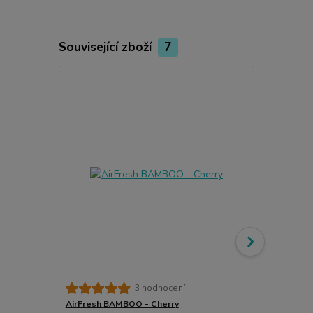
Související zboží
7
Meguiar's G
3 hodnocení
& Condition
AirFresh BAMBOO - Cherry
kondicionéry