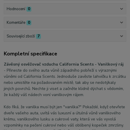
Hodnocení
0
Komentáře
0
Související zboží
7
Kompletní specifikace
Závěsný osvěžovač vzduchu California Scents - Vanilkový ráj
- Přineste do svého auta vůně západního pobřeží s výraznými
vůněmi od California Scents. Jednoduše zavěste lahvičku k zrcátku
nebo umistěte na požadovaném místě, tak aby se nedotýkaly
jiných povrchů. Nechte ji viset a začněte klidně dýchat s vědomím,
že každý váš nádech voní vanilkovým rájem.
Kdo říká, že vanilka musí být jen "vanilka?" Pokaždé, když otevřete
dveře vašeho auta, uvítá vás luxusní a útulná vůně vanilkového
krému, vanilkového lusku a cukrové vaty, která ve vás vyvolá
vzpomínky na pečení cukroví nebo váš oblíbený kopeček zmrzliny.