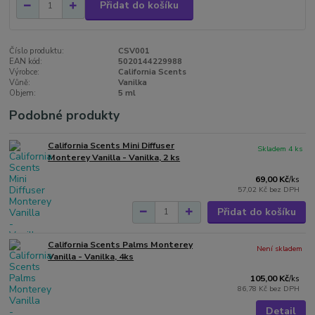
Přidat do košíku
Číslo produktu:
CSV001
EAN kód:
5020144229988
Výrobce:
California Scents
Vůně:
Vanilka
Objem:
5 ml
Podobné produkty
California Scents Mini Diffuser
Skladem 4 ks
Monterey Vanilla - Vanilka, 2 ks
69,00 Kč
/
ks
57,02 Kč
bez DPH
Přidat do košíku
California Scents Palms Monterey
Není skladem
Vanilla - Vanilka, 4ks
105,00 Kč
/
ks
86,78 Kč
bez DPH
Detail