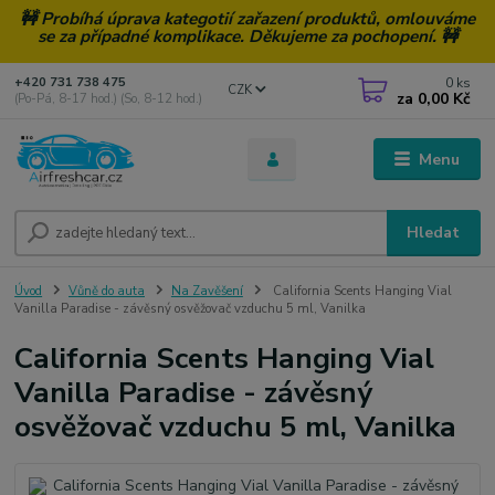
🚧 Probíhá úprava kategotií zařazení produktů, omlouváme
se za případné komplikace. Děkujeme za pochopení. 🚧
0
ks
+420 731 738 475
CZK
za
0,00 Kč
(Po-Pá, 8-17 hod.) (So, 8-12 hod.)
Menu
Hledat
Úvod
Vůně do auta
Na Zavěšení
California Scents Hanging Vial
Vanilla Paradise - závěsný osvěžovač vzduchu 5 ml, Vanilka
California Scents Hanging Vial
Vanilla Paradise - závěsný
osvěžovač vzduchu 5 ml, Vanilka