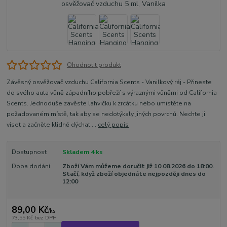
Ohodnotit produkt
Závěsný osvěžovač vzduchu California Scents - Vanilkový ráj - Přineste
do svého auta vůně západního pobřeží s výraznými vůněmi od California
Scents. Jednoduše zavěste lahvičku k zrcátku nebo umistěte na
požadovaném místě, tak aby se nedotýkaly jiných povrchů. Nechte ji
viset a začněte klidně dýchat ...
celý popis
Dostupnost
Skladem 4 ks
Doba dodání
Zboží Vám můžeme doručit již 10.08.2026 do 18:00.
Stačí, když zboží objednáte nejpozději dnes do
12:00
89,00 Kč
/
ks
73,55 Kč
bez DPH