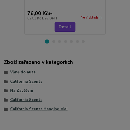
76,00 Kč
299,00 K
/
ks
Není skladem
62,81 Kč
bez DPH
247,11 Kč
be
Detail
Zboží zařazeno v kategoriích
Vůně do auta
California Scents
Na Zavěšení
California Scents
California Scents Hanging Vial