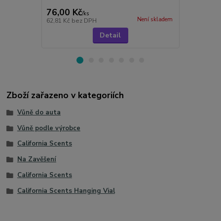
76,00 Kč
299,00 K
/
ks
Není skladem
62,81 Kč
bez DPH
247,11 Kč
be
Detail
Zboží zařazeno v kategoriích
Vůně do auta
Vůně podle výrobce
California Scents
Na Zavěšení
California Scents
California Scents Hanging Vial