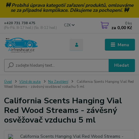
🚧 Probíhá úprava kategotií zařazení produktů, omlouváme
se za případné komplikace. Děkujeme za pochopení. 🚧
0
ks
+420 731 738 475
CZK
za
0,00 Kč
(Po-Pá, 8-17 hod.) (So, 8-12 hod.)
Menu
Hledat
Úvod
Vůně do auta
Na Zavěšení
California Scents Hanging Vial Red
Wood Streams - závěsný osvěžovač vzduchu 5 ml
California Scents Hanging Vial
Red Wood Streams - závěsný
osvěžovač vzduchu 5 ml