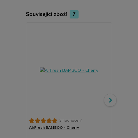
Související zboží
7
Meguiar's G
3 hodnocení
& Condition
AirFresh BAMBOO - Cherry
kondicionéry