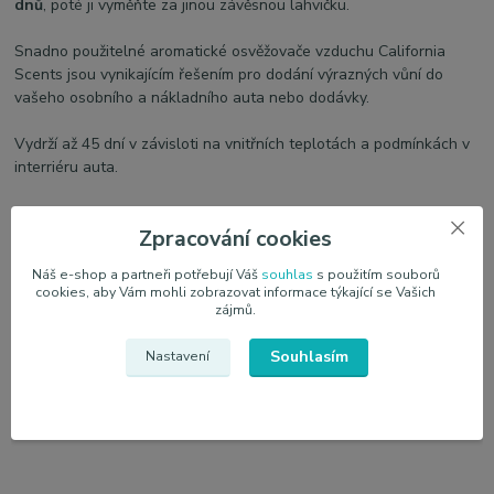
dnů
, poté ji vyměňte za jinou závěsnou lahvičku.
Snadno použitelné aromatické osvěžovače vzduchu California
Scents jsou vynikajícím řešením pro dodání výrazných vůní do
vašeho osobního a nákladního auta nebo dodávky.
Vydrží až 45 dní v závisloti na vnitřních teplotách a podmínkách v
interriéru auta.
Zpracování cookies
Parametry
Náš e-shop a partneři potřebují Váš
souhlas
s použitím souborů
cookies, aby Vám mohli zobrazovat informace týkající se Vašich
zájmů.
Výrobce
California Scents
Souhlasím
Nastavení
Vůně
Sekvoj
Objem
5 ml