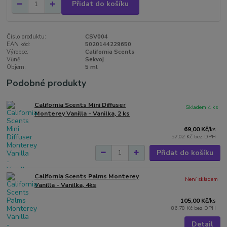
Přidat do košíku
Číslo produktu:
CSV004
EAN kód:
5020144229650
Výrobce:
California Scents
Vůně:
Sekvoj
Objem:
5 ml
Podobné produkty
California Scents Mini Diffuser
Skladem 4 ks
Monterey Vanilla - Vanilka, 2 ks
69,00 Kč
/
ks
57,02 Kč
bez DPH
Přidat do košíku
California Scents Palms Monterey
Není skladem
Vanilla - Vanilka, 4ks
105,00 Kč
/
ks
86,78 Kč
bez DPH
Detail