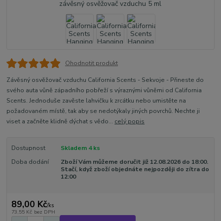
Ohodnotit produkt
Závěsný osvěžovač vzduchu California Scents - Sekvoje - Přineste do
svého auta vůně západního pobřeží s výraznými vůněmi od California
Scents. Jednoduše zavěste lahvičku k zrcátku nebo umistěte na
požadovaném místě, tak aby se nedotýkaly jiných povrchů. Nechte ji
viset a začněte klidně dýchat s vědo...
celý popis
Dostupnost
Skladem 4 ks
Doba dodání
Zboží Vám můžeme doručit již 12.08.2026 do 18:00.
Stačí, když zboží objednáte nejpozději do zítra do
12:00
89,00 Kč
/
ks
73,55 Kč
bez DPH