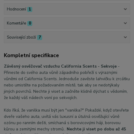
Hodnocení
1
Komentáře
0
Související zboží
7
Kompletní specifikace
Závěsný osvěžovač vzduchu California Scents - Sekvoje
-
Přineste do svého auta vůně západního pobřeží s výraznými
vůněmi od California Scents. Jednoduše zavěste lahvičku k zrcátku
nebo umistěte na požadovaném místě, tak aby se nedotýkaly
jiných povrchů. Nechte ji viset a začněte klidně dýchat s vědomím,
že každý váš nádech voní po sekvojích.
Kdo říká, že vanilka musí být jen "vanilka?" Pokaždé, když otevřete
dveře vašeho auta, uvítá vás luxusní a útulná osvěžující vůně
ozónu po ranním dešti, smíchaná s borovicovými háji, borovou
kůrou a zemitými mechy stromů..
Nechte ji viset po dobu až 45