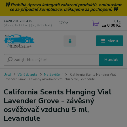
🚧 Probíhá úprava kategotií zařazení produktů, omlouváme
se za případné komplikace. Děkujeme za pochopení. 🚧
0
ks
+420 731 738 475
CZK
za
0,00 Kč
(Po-Pá, 8-17 hod.) (So, 8-12 hod.)
Menu
Hledat
Úvod
Vůně do auta
Na Zavěšení
California Scents Hanging Vial
Lavender Grove - závěsný osvěžovač vzduchu 5 ml, Levandule
California Scents Hanging Vial
Lavender Grove - závěsný
osvěžovač vzduchu 5 ml,
Levandule