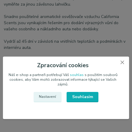
vyměňte za jinou závěsnou lahvičku.
Snadno použitelné aromatické osvěžovače vzduchu California
Scents jsou vynikajícím řešením pro dodání výrazných vůní do
vašeho osobního a nákladního auta nebo dodávky.
Vydrží až 45 dní v závisloti na vnitřních teplotách a podmínkách v
interriéru auta.
Zpracování cookies
Parametry
Náš e-shop a partneři potřebují Váš
souhlas
s použitím souborů
cookies, aby Vám mohli zobrazovat informace týkající se Vašich
zájmů.
Výrobce
California Scents
Souhlasím
Nastavení
Vůně
Levandule
Objem
5 ml