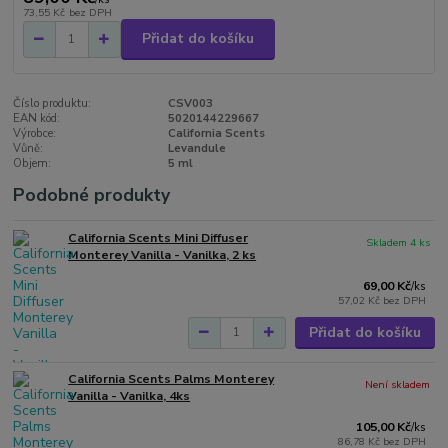
73,55 Kč
bez DPH
Přidat do košíku
Číslo produktu:
CSV003
EAN kód:
5020144229667
Výrobce:
California Scents
Vůně:
Levandule
Objem:
5 ml
Podobné produkty
California Scents Mini Diffuser
Skladem 4 ks
Monterey Vanilla - Vanilka, 2 ks
69,00 Kč
/
ks
57,02 Kč
bez DPH
Přidat do košíku
California Scents Palms Monterey
Není skladem
Vanilla - Vanilka, 4ks
105,00 Kč
/
ks
86,78 Kč
bez DPH