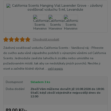
Ohodnotit produkt
Závěsný osvěžovač vzduchu California Scents - Vanilkový ráj - Přineste
do svého auta vůně západního pobřeží s výraznými vůněmi od California
Scents. Jednoduše zavěste lahvičku k zrcátku nebo umistěte na
požadovaném místě, tak aby se nedotýkaly jiných povrchů. Nechte ji
viset a začněte klidně dýchat ...
celý popis
Dostupnost
Skladem 3 ks
Doba dodání
Zboží Vám můžeme doručit již 10.08.2026 do 18:00.
Stačí, když zboží objednáte nejpozději dnes do
12:00
89,00 Kč
/
ks