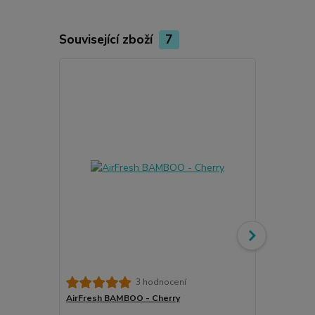
Související zboží
7
Meguiar's G
3 hodnocení
& Condition
AirFresh BAMBOO - Cherry
kondicionéry