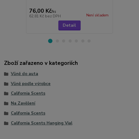
76,00 Kč
299,00 K
/
ks
Není skladem
62,81 Kč
bez DPH
247,11 Kč
be
Detail
Zboží zařazeno v kategoriích
Vůně do auta
Vůně podle výrobce
California Scents
Na Zavěšení
California Scents
California Scents Hanging Vial