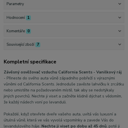
Parametry
Hodnocení
1
Komentáře
0
Související zboží
7
Kompletní specifikace
Závěsný osvěžovač vzduchu California Scents - Vanilkový ráj
- Přineste do svého auta vůně západního pobřeží s výraznými
vůněmi od California Scents. Jednoduše zavěste lahvičku k zrcátku
nebo umistěte na požadovaném místě, tak aby se nedotýkaly
jiných povrchů. Nechte ji viset a začněte klidně dýchat s vědomím,
že každý nádech voní po levanduli.
Pokaždé, když otevřete dveře vašeho auta, uvítá vás luxusní a
útulná vůně, která ve vás vyvolá vzpomínky a zavede Vás do
levandulového háje.
Nechte ji viset po dobu až 45 dnů
, poté ji