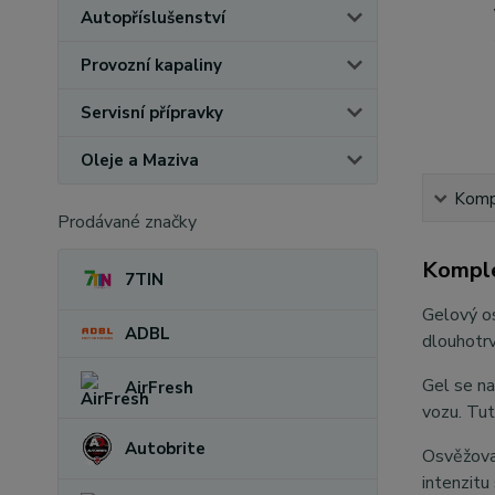
Autopříslušenství
Provozní kapaliny
Servisní přípravky
Oleje a Maziva
Kompl
Prodávané značky
Komple
7TIN
Gelový os
ADBL
dlouhotrv
Gel se na
AirFresh
vozu. Tut
Autobrite
Osvěžovač
intenzitu