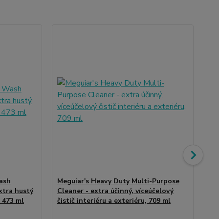
ash
Meguiar's Heavy Duty Multi-Purpose
xtra hustý
Cleaner - extra účinný, víceúčelový
Meg
 473 ml
čistič interiéru a exteriéru, 709 ml
zá