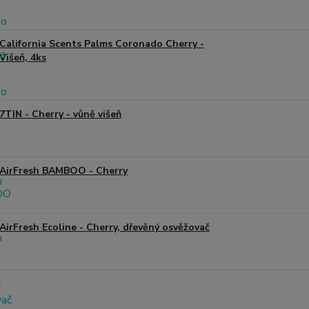
California Scents Palms Coronado Cherry -
Višeň, 4ks
7TIN - Cherry - vůně višeň
AirFresh BAMBOO - Cherry
AirFresh Ecoline - Cherry, dřevěný osvěžovač