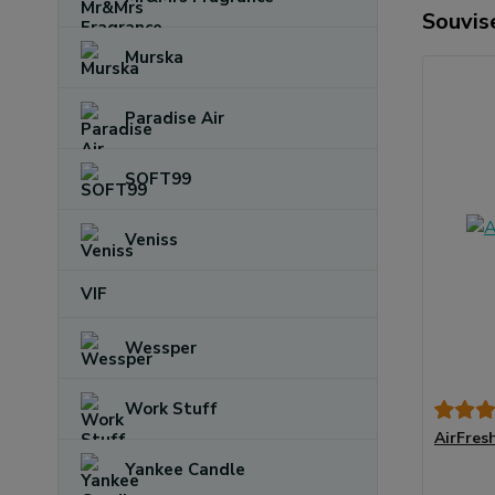
Souvise
Murska
Paradise Air
SOFT99
Veniss
VIF
Wessper
Work Stuff
AirFres
Yankee Candle