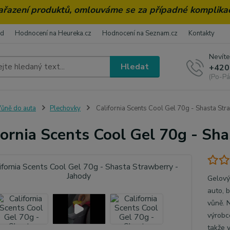
zařazení produktů, omlouváme se za případné komplika
od
Hodnocení na Heureka.cz
Hodnocení na Seznam.cz
Kontakty
Nevíte
Hledat
+420
(Po-Pá
ůně do auta
Plechovky
California Scents Cool Gel 70g - Shasta Str
fornia Scents Cool Gel 70g - Sh
Gelový
auto, b
vůně. 
výrobc
takže v