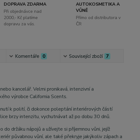
DOPRAVA ZDARMA
AUTOKOSMETIKA A
VŮNĚ
Při objednávce nad
2000,- Kč platíme
Přímo od distributora v
dopravu za vás.
ČR
Komentáře
0
Související zboží
7
nebo kancelář. Velmi pronikavá, intenzivní a
kého výrobce California Scents.
utí k polití, či dokonce poleptání interiérových částí
lice brzy intenzitu, vychutnávat až po dobu 30 dnů.
o držáku nápojů a užívejte si příjemnou vůni, jejíž
teriér půvabnou vůní, ale také překryje jakýkoliv zápach a