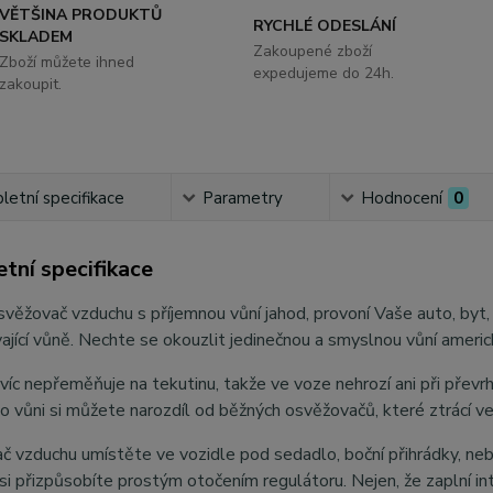
VĚTŠINA PRODUKTŮ
RYCHLÉ ODESLÁNÍ
SKLADEM
Zakoupené zboží
Zboží můžete ihned
expedujeme do 24h.
zakoupit.
etní specifikace
Parametry
Hodnocení
0
tní specifikace
věžovač vzduchu s příjemnou vůní jahod, provoní Vaše auto, byt, 
ající vůně. Nechte se okouzlit jedinečnou a smyslnou vůní americ
víc nepřeměňuje na tekutinu, takže ve voze nehrozí ani při převrhn
o vůni si můžete narozdíl od běžných osvěžovačů, které ztrácí ve
 vzduchu umístěte ve vozidle pod sedadlo, boční přihrádky, nebo d
 si přizpůsobíte prostým otočením regulátoru. Nejen, že zaplní in