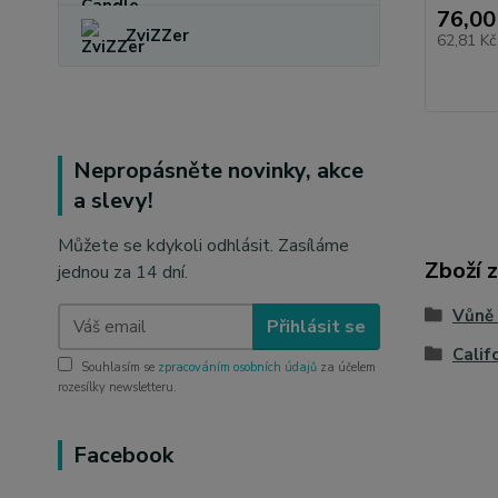
76,00
ZviZZer
62,81 K
Nepropásněte novinky, akce
a slevy!
Můžete se kdykoli odhlásit. Zasíláme
Zboží 
jednou za 14 dní.
Vůně
Přihlásit se
Calif
Souhlasím se
zpracováním osobních údajů
za účelem
rozesílky newsletteru.
Facebook