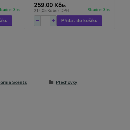
259,00 Kč
84
/
ks
kladem 3 ks
Skladem 3 ks
214,05 Kč
bez DPH
70
šíku
Přidat do košíku
fornia Scents
Plechovky