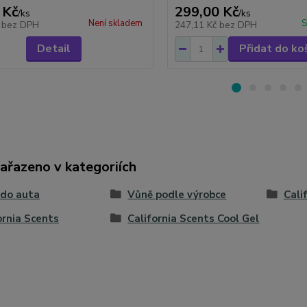
 Kč
299,00 Kč
/
ks
/
ks
Není skladem
S
č
bez DPH
247,11 Kč
bez DPH
Detail
Přidat do ko
zařazeno v kategoriích
 do auta
Vůně podle výrobce
Cali
ornia Scents
California Scents Cool Gel