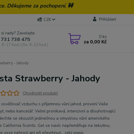
ce. Děkujeme za pochopení. 🚧
Přihlášení
CZK
 si rady? Zavolejte.
0
ks
 731 738 475
za
0,00 Kč
, 8-17 hod.) (So, 8-12 hod.)
awberry - Jahody
asta Strawberry - Jahody
Ohodnotit produkt
 osvěžovač vzduchu s příjemnou vůní jahod, provoní Vaše
yt, nebo kancelář. Velmi pronikavá, intenzivní a dlouhotrvající
Nechte se okouzlit jedinečnou a smyslnou vůní amerického
e California Scents. Gel se navíc nepřeměňuje na tekutinu,
e voze nehrozí ani při převrhnut...
celý popis