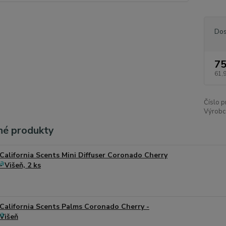
Dos
75
61,
Číslo p
Výrobc
é produkty
California Scents Mini Diffuser Coronado Cherry
- Višeň, 2 ks
California Scents Palms Coronado Cherry -
Višeň