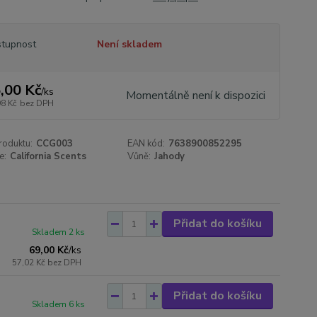
tupnost
Není skladem
,00 Kč
/
ks
Momentálně není k dispozici
98 Kč
bez DPH
roduktu:
CCG003
EAN kód:
7638900852295
e:
California Scents
Vůně:
Jahody
Přidat do košíku
Skladem 2 ks
69,00 Kč
/
ks
57,02 Kč
bez DPH
Přidat do košíku
Skladem 6 ks