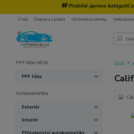
🚧 Probíhá úprava kategotií 
O nás
Doprava a platba
Obchodní podmínky
Velkoobch
PPF fólie NEW
Úvod
V
Cali
PPF fólie
Autokosmetika
Exteriér
Interiér
Příslušenství autokosmetiky