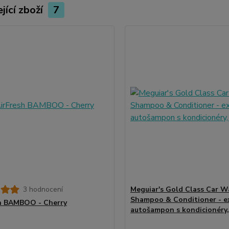
jící zboží
7
3 hodnocení
Meguiar's Gold Class Car W
Shampoo & Conditioner - e
h BAMBOO - Cherry
autošampon s kondicionéry,