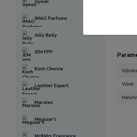
Gyeon
IMAO Parfums
Jelly Belly
JEM PPF
Param
Koch Chemie
Výrob
Vůně
Leather Expert
Hmotn
Marolex
Meguiar's
Mr&Mrs Fragrance