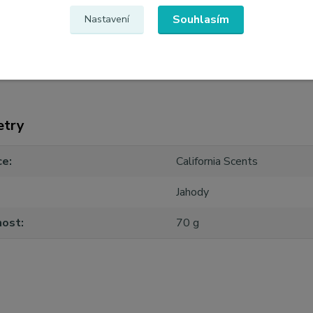
Souhlasím
Nastavení
etry
ce
California Scents
Jahody
ost
70 g