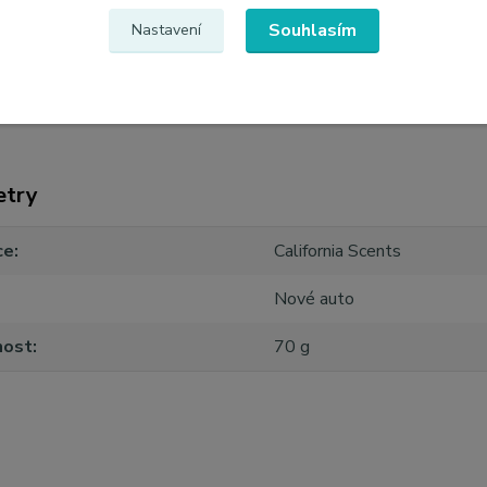
Souhlasím
Nastavení
etry
ce
California Scents
Nové auto
ost
70 g