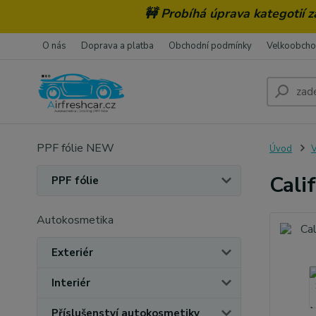
🚧 Probíhá úprava kategotií 
O nás
Doprava a platba
Obchodní podmínky
Velkoobch
PPF fólie NEW
Úvod
V
Cali
PPF fólie
Autokosmetika
Exteriér
Interiér
Příslušenství autokosmetiky