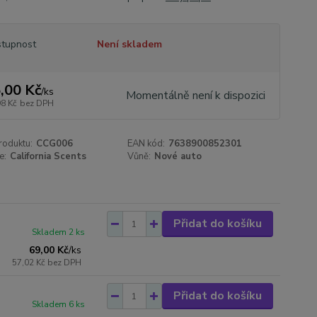
tupnost
Není skladem
,00 Kč
/
ks
Momentálně není k dispozici
98 Kč
bez DPH
roduktu:
CCG006
EAN kód:
7638900852301
e:
California Scents
Vůně:
Nové auto
Přidat do košíku
Skladem 2 ks
69,00 Kč
/
ks
57,02 Kč
bez DPH
Přidat do košíku
Skladem 6 ks