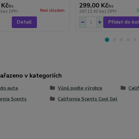
 Kč
299,00 Kč
/
ks
/
ks
Není skladem
S
č
bez DPH
247,11 Kč
bez DPH
Detail
Přidat do ko
zařazeno v kategoriích
 do auta
Vůně podle výrobce
Cali
ornia Scents
California Scents Cool Gel