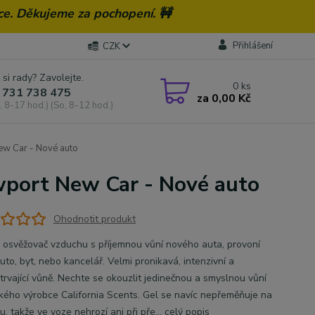
ce. Děkujeme za pochopení. 🚧
Přihlášení
CZK
 si rady? Zavolejte.
0
ks
 731 738 475
za
0,00 Kč
, 8-17 hod.) (So, 8-12 hod.)
ew Car - Nové auto
ewport New Car - Nové auto
Ohodnotit produkt
 osvěžovač vzduchu s příjemnou vůní nového auta, provoní
to, byt, nebo kancelář. Velmi pronikavá, intenzivní a
trvající vůně. Nechte se okouzlit jedinečnou a smyslnou vůní
kého výrobce California Scents. Gel se navíc nepřeměňuje na
u, takže ve voze nehrozí ani při pře...
celý popis