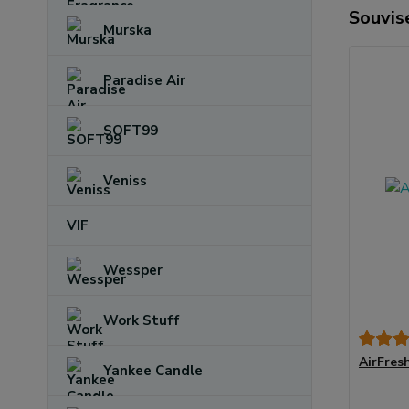
Souvise
Murska
Paradise Air
SOFT99
Veniss
VIF
Wessper
Work Stuff
AirFres
Yankee Candle