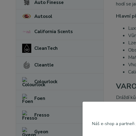
Auto Finesse
hodí se j
Hlavní p
Autosol
Lux
California Scents
Vůn
Lze
CleanTech
Obs
Mat
Vho
Cleantle
Cal
Colourlock
VARO
Dráždí ků
Foen
účinky. U
minut opa
Fresso
vyplachov
Náš e-shop a partneři
lékařskou
Gyeon