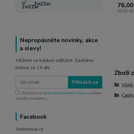
ZviZZer
76,00
62,81 K
Nepropásněte novinky, akce
a slevy!
Můžete se kdykoli odhlásit. Zasíláme
jednou za 14 dní.
Zboží 
Přihlásit se
Vůně
Souhlasím se
zpracováním osobních údajů
za účelem
Calif
rozesílky newsletteru.
Facebook
Airfreshcar.cz