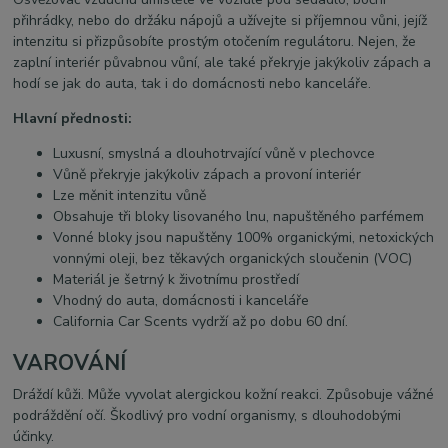
přihrádky, nebo do držáku nápojů a užívejte si příjemnou vůni, jejíž
intenzitu si přizpůsobíte prostým otočením regulátoru. Nejen, že
zaplní interiér půvabnou vůní, ale také překryje jakýkoliv zápach a
hodí se jak do auta, tak i do domácnosti nebo kanceláře.
Hlavní přednosti:
Luxusní, smyslná a dlouhotrvající vůně v plechovce
Vůně překryje jakýkoliv zápach a provoní interiér
Lze měnit intenzitu vůně
Obsahuje tři bloky lisovaného lnu, napuštěného parfémem
Vonné bloky jsou napuštěny 100% organickými, netoxických
vonnými oleji, bez těkavých organických sloučenin (VOC)
Materiál je šetrný k životnímu prostředí
Vhodný do auta, domácnosti i kanceláře
California Car Scents vydrží až po dobu 60 dní.
VAROVÁNÍ
Dráždí kůži. Může vyvolat alergickou kožní reakci. Způsobuje vážné
podráždění očí. Škodlivý pro vodní organismy, s dlouhodobými
účinky.