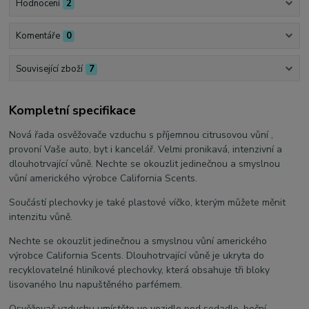
Hodnocení
2
Komentáře
0
Související zboží
7
Kompletní specifikace
Nová řada osvěžovače vzduchu s příjemnou citrusovou vůní ,
provoní Vaše auto, byt i kancelář. Velmi pronikavá, intenzivní a
dlouhotrvající vůně. Nechte se okouzlit jedinečnou a smyslnou
vůní amerického výrobce California Scents.
Součástí plechovky je také plastové víčko, kterým můžete měnit
intenzitu vůně.
Nechte se okouzlit jedinečnou a smyslnou vůní amerického
výrobce California Scents. Dlouhotrvající vůně je ukryta do
recyklovatelné hliníkové plechovky, která obsahuje tři bloky
lisovaného lnu napuštěného parfémem.
Osvěžovač vzduchu umístěte ve vozidle pod sedadlo, boční