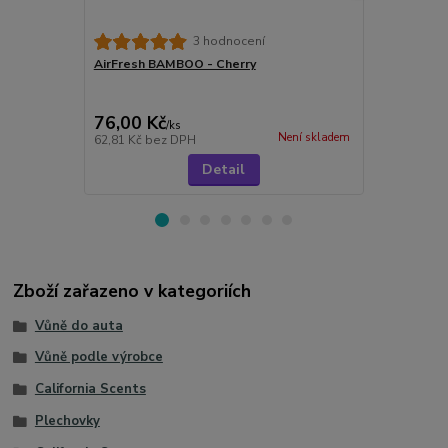
Meguiar's G
3 hodnocení
& Condition
AirFresh BAMBOO - Cherry
kondicionéry
76,00 Kč
299,00 K
/
ks
Není skladem
62,81 Kč
bez DPH
247,11 Kč
be
Detail
Zboží zařazeno v kategoriích
Vůně do auta
Vůně podle výrobce
California Scents
Plechovky