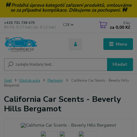
🚧 Probíhá úprava kategotií zařazení produktů, omlouváme
se za případné komplikace. Děkujeme za pochopení. 🚧
0
ks
+420 731 738 475
CZK
za
0,00 Kč
(Po-Pá, 8-17 hod.) (So, 8-12 hod.)
Menu
Hledat
Úvod
Vůně do auta
Plechovky
California Car Scents - Beverly Hills
Bergamot
California Car Scents - Beverly
Hills Bergamot