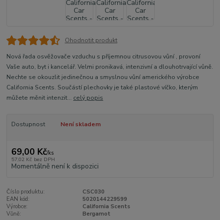
Ohodnotit produkt
Nová řada osvěžovače vzduchu s příjemnou citrusovou vůní , provoní
Vaše auto, byt i kancelář. Velmi pronikavá, intenzivní a dlouhotrvající vůně.
Nechte se okouzlit jedinečnou a smyslnou vůní amerického výrobce
California Scents. Součástí plechovky je také plastové víčko, kterým
můžete měnit intenzit...
celý popis
Dostupnost
Není skladem
69,00 Kč
/
ks
57,02 Kč
bez DPH
Momentálně není k dispozici
Číslo produktu:
CSC030
EAN kód:
5020144229599
Výrobce:
California Scents
Vůně:
Bergamot