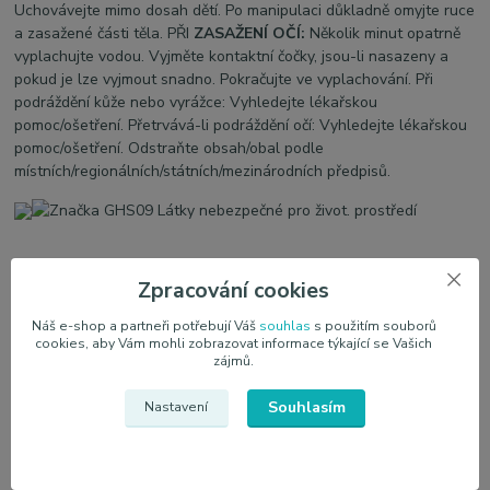
Uchovávejte mimo dosah dětí. Po manipulaci důkladně omyjte ruce
a zasažené části těla. PŘI
ZASAŽENÍ OČÍ:
Několik minut opatrně
vyplachujte vodou. Vyjměte kontaktní čočky, jsou-li nasazeny a
pokud je lze vyjmout snadno. Pokračujte ve vyplachování. Při
podráždění kůže nebo vyrážce: Vyhledejte lékařskou
pomoc/ošetření. Přetrvává-li podráždění očí: Vyhledejte lékařskou
pomoc/ošetření. Odstraňte obsah/obal podle
místních/regionálních/státních/mezinárodních předpisů.
Zpracování cookies
Náš e-shop a partneři potřebují Váš
souhlas
s použitím souborů
cookies, aby Vám mohli zobrazovat informace týkající se Vašich
zájmů.
Parametry
Souhlasím
Nastavení
Výrobce
California Scents
Vůně
Bergamot