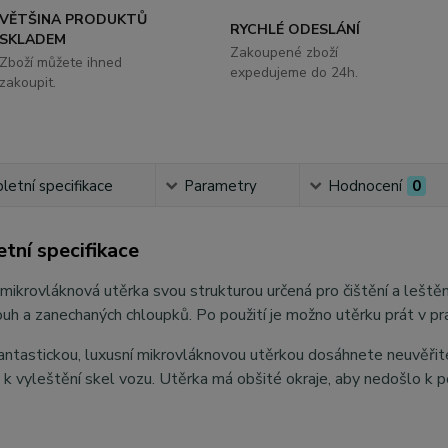
VĚTŠINA PRODUKTŮ
RYCHLÉ ODESLÁNÍ
SKLADEM
Zakoupené zboží
Zboží můžete ihned
expedujeme do 24h.
zakoupit.
etní specifikace
Parametry
Hodnocení
0
tní specifikace
mikrovláknová utěrka svou strukturou určená pro čištění a leštěn
h a zanechaných chloupků. Po použití je možno utěrku prát v pra
antastickou, luxusní mikrovláknovou utěrkou dosáhnete neuvěřitel
k vyleštění skel vozu. Utěrka má obšité okraje, aby nedošlo k p