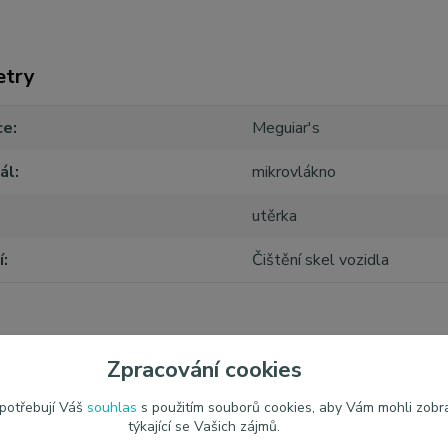
etry
ce
Meguiar's
ál
mikrovlákno
utěrka
í
Čištění skel vozidla
Zpracování cookies
jící zboží
2
 potřebují Váš
souhlas
s použitím souborů cookies, aby Vám mohli zobr
týkající se Vašich zájmů.