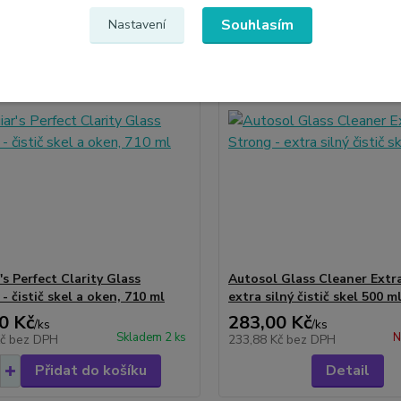
Souhlasím
Nastavení
s Perfect Clarity Glass
Autosol Glass Cleaner Extr
- čistič skel a oken, 710 ml
extra silný čistič skel 500 m
0 Kč
283,00 Kč
/
ks
/
ks
Skladem 2 ks
N
Kč
bez DPH
233,88 Kč
bez DPH
Přidat do košíku
Detail