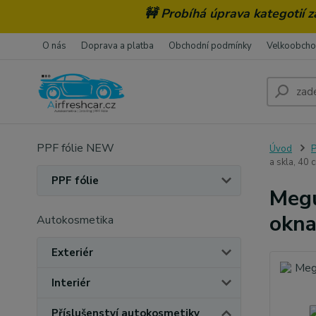
🚧 Probíhá úprava kategotií 
O nás
Doprava a platba
Obchodní podmínky
Velkoobch
PPF fólie NEW
Úvod
P
a skla, 40 
PPF fólie
Megu
okna
Autokosmetika
Exteriér
Interiér
Příslušenství autokosmetiky