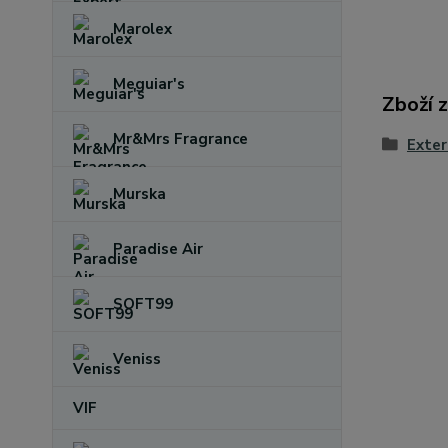
Marolex
Meguiar's
Zboží 
Mr&Mrs Fragrance
Exter
Murska
Paradise Air
SOFT99
Veniss
VIF