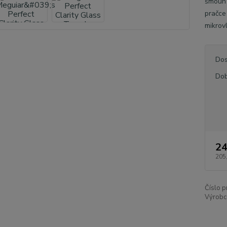
šmouh 
pračce 
mikrov
Dos
Dob
24
205
Číslo p
Výrobc