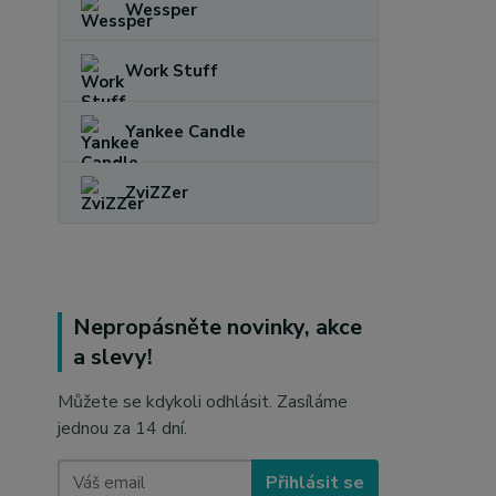
Wessper
Work Stuff
Yankee Candle
ZviZZer
Nepropásněte novinky, akce
a slevy!
Můžete se kdykoli odhlásit. Zasíláme
jednou za 14 dní.
Přihlásit se