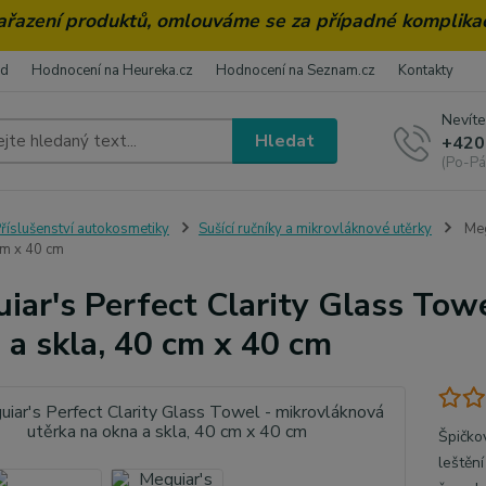
zařazení produktů, omlouváme se za případné komplika
od
Hodnocení na Heureka.cz
Hodnocení na Seznam.cz
Kontakty
Nevíte
Hledat
+420
(Po-Pá
říslušenství autokosmetiky
Sušící ručníky a mikrovláknové utěrky
Meg
cm x 40 cm
iar's Perfect Clarity Glass Tow
 a skla, 40 cm x 40 cm
Špičko
leštěn