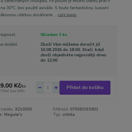
a zanechaných chloupků. Po použití je možno utěrku prát v
na 30°C, bez použití aviváže. S touto fantastickou, luxusní
láknovou utěrkou dosáhnete ...
celý popis
tupnost
Skladem 3 ks
a dodání
Zboží Vám můžeme doručit již
10.08.2026 do 18:00. Stačí, když
zboží objednáte nejpozději dnes
do 12:00
9,00 Kč
/
ks
Přidat do košíku
,79 Kč
bez DPH
roduktu:
X210300
EAN kód:
070382015831
e:
Meguiar's
Typ:
utěrka