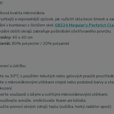
i:
čková kvalita mikrovlákna.
rychlejší a nejsnadnější způsob, jak vyčistit skla beze šmouh a z
ální v kombinaci s čističem skel
G8224 Meguiar's Perfetct Cla
ciální obšití okrajů zabraňuje poškrábání ošetřovaného povrchu.
změry:
40 x 40 cm
eriál:
80% polyester / 20% polyamid
praní a údržbu:
te na 30°C s použitím tekutých nebo gelových pracích prostředků
te s mikrovláknovými utěrkami stejné nebo podobné barvy a stej
kození.
erte současně s bílými a světlými mikrovláknovými utěrkami.
oužívejte aviváže, změkčovače tkanin ani bělidla.
ušte pomocí silných zdrojů tepla (sušička, horký radiátor apod.)