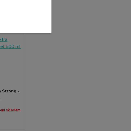
a Strong -
l
ení skladem