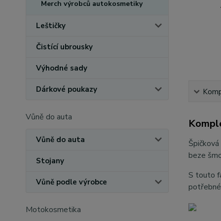
Merch výrobců autokosmetiky
Leštičky
Čistící ubrousky
Výhodné sady
Dárkové poukazy
Kompl
Vůně do auta
Komple
Vůně do auta
Špičková 
beze šmou
Stojany
S touto f
Vůně podle výrobce
potřebné 
Motokosmetika