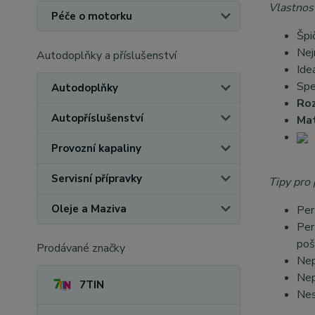
Vlastnost
Péče o motorku
Špi
Nej
Autodoplňky a příslušenství
Ide
Spe
Autodoplňky
Ro
Autopříslušenství
Mat
Provozní kapaliny
Servisní přípravky
Tipy pro 
Oleje a Maziva
Per
Per
poš
Prodávané značky
Nep
Nep
7TIN
Nes