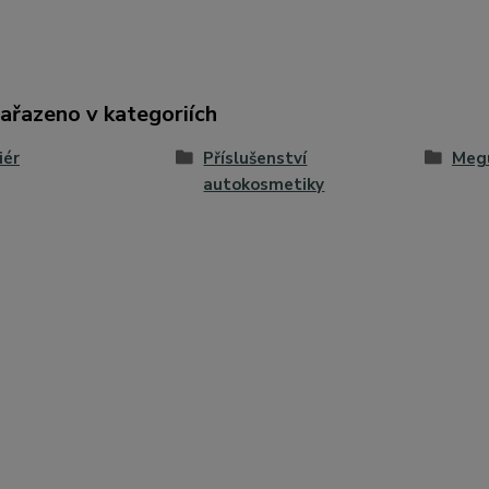
zařazeno v kategoriích
iér
Příslušenství
Megu
autokosmetiky