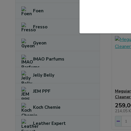
Foen
Fresso
Gyeon
IMAO Parfums
Jelly Belly
JEM PPF
Meguiar'
Cleaner 
259,0
Koch Chemie
214,05 
Leather Expert