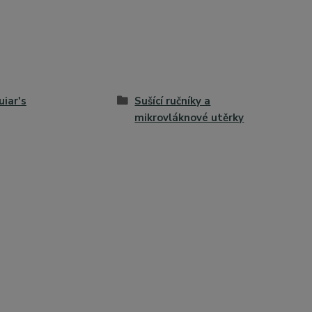
iar's
Sušící ručníky a
mikrovláknové utěrky