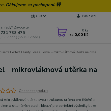
ce. Děkujeme za pochopení. 🚧
Přihlášení
CZK
 si rady? Zavolejte.
0
ks
 731 738 475
za
0,00 Kč
, 8-17 hod.) (So, 8-12 hod.)
uiar's Perfect Clarity Glass Towel - mikrovláknová utěrka na okna
el - mikrovláknová utěrka na
Ohodnotit produkt
vá mikrovláknová utěrka svou strukturou určená pro čištění a
í oken a skleněných ploch. Ideální pro perfektní výsledky beze