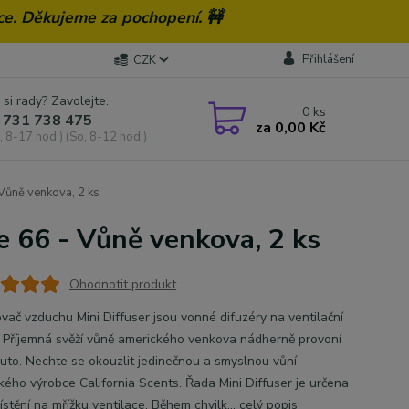
ce. Děkujeme za pochopení. 🚧
Přihlášení
CZK
 si rady? Zavolejte.
0
ks
 731 738 475
za
0,00 Kč
, 8-17 hod.) (So, 8-12 hod.)
 Vůně venkova, 2 ks
e 66 - Vůně venkova, 2 ks
Ohodnotit produkt
vač vzduchu Mini Diffuser jsou vonné difuzéry na ventilační
. Příjemná svěží vůně amerického venkova nádherně provoní
uto. Nechte se okouzlit jedinečnou a smyslnou vůní
kého výrobce California Scents. Řada Mini Diffuser je určena
stění na mřížku ventilace. Během chvilk...
celý popis