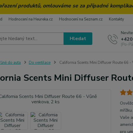
zařazení produktů, omlouváme se za případné komplika
od
Hodnocení na Heureka.cz
Hodnocení na Seznam.cz
Kontakty
Nevíte
Hledat
+420
(Po-Pá
ůně do auta
Do ventilace
California Scents Mini Diffuser Route 66 -
fornia Scents Mini Diffuser Rout
Osvěžo
mřížku
Vaše a
americ
pro umí