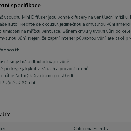
tní specifikace
 vzduchu Mini Diffuser jsou vonné difuzéry na ventilační mřížku
aše auto. Nechte se okouzlit jedinečnou a smyslnou vůní americké
o umístění na mřížku ventilace. Během chvilky uvolní vůni po c
smyslnou vůní. Nejen, že zaplní interiér půvabnou vůní, ale také př
řednosti:
usní, smyslná a dlouhotrvající vůně
ě překryje jakýkoliv zápach a provoní interiér
eriál je šetrný k životnímu prostředí
rž vůně až 90 dní
etry
ce
California Scents