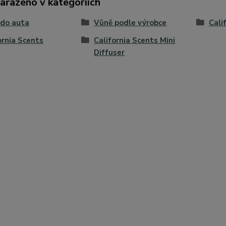
zařazeno v kategoriích
 do auta
Vůně podle výrobce
Cali
ornia Scents
California Scents Mini
Diffuser