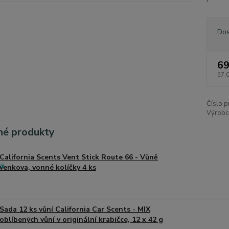
Dos
69
57,
Číslo p
Výrobc
é produkty
California Scents Vent Stick Route 66 - Vůně
venkova, vonné kolíčky 4 ks
Sada 12 ks vůní California Car Scents - MIX
oblíbených vůní v originální krabičce, 12 x 42 g