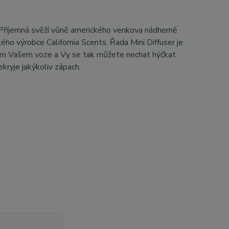
. Příjemná svěží vůně amerického venkova nádherně
ho výrobce California Scents. Řada Mini Diffuser je
elém Vašem voze a Vy se tak můžete nechat hýčkat
ekryje jakýkoliv zápach.