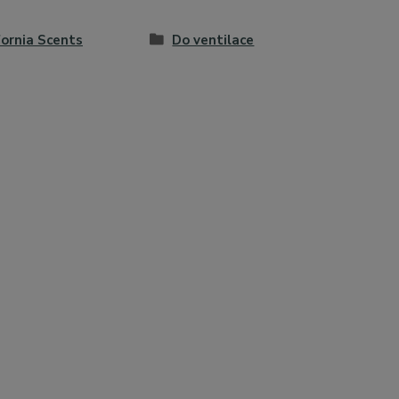
fornia Scents
Do ventilace