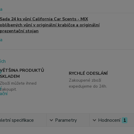
Sada 24 ks vůní California Car Scents - MIX
oblíbených vůní v originální krabičce a originální
prezentační stojan
VĚTŠINA PRODUKTŮ
RYCHLÉ ODESLÁNÍ
SKLADEM
Zakoupené zboží
Zboží můžete ihned
expedujeme do 24h.
zakoupit.
etní specifikace
Parametry
Hodnocení
1