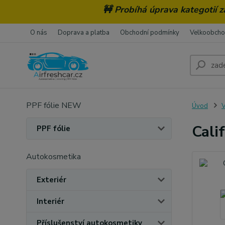
🚧 Probíhá úprava kategotií 
O nás
Doprava a platba
Obchodní podmínky
Velkoobch
PPF fólie NEW
Úvod
V
Cali
PPF fólie
Autokosmetika
Exteriér
Interiér
Příslušenství autokosmetiky