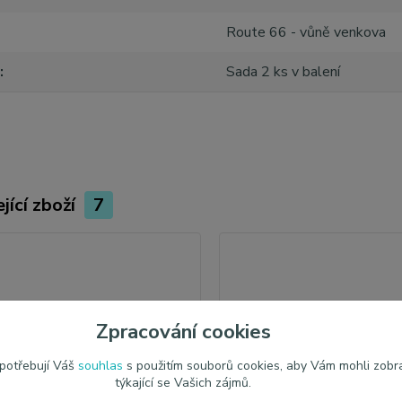
Route 66 - vůně venkova
Sada 2 ks v balení
jící zboží
7
Zpracování cookies
 potřebují Váš
souhlas
s použitím souborů cookies, aby Vám mohli zobr
týkající se Vašich zájmů.