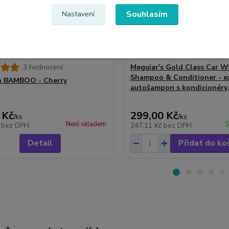
Souhlasím
Nastavení
3 hodnocení
Meguiar's Gold Class Car W
Shampoo & Conditioner - e
h BAMBOO - Cherry
autošampon s kondicionéry,
 Kč
299,00 Kč
/
ks
/
ks
Není skladem
S
č
bez DPH
247,11 Kč
bez DPH
Detail
Přidat do ko