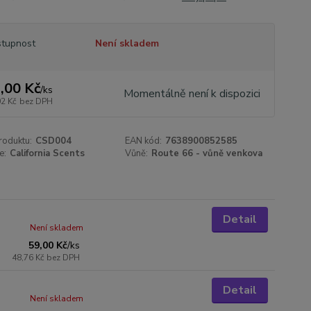
tupnost
Není skladem
,00 Kč
/
ks
Momentálně není k dispozici
02 Kč
bez DPH
roduktu:
CSD004
EAN kód:
7638900852585
e:
California Scents
Vůně:
Route 66 - vůně venkova
Detail
Není skladem
59,00 Kč
/
ks
48,76 Kč
bez DPH
Detail
Není skladem