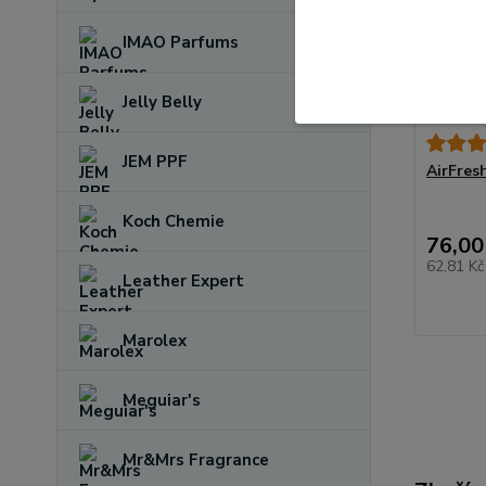
IMAO Parfums
Jelly Belly
JEM PPF
AirFres
Koch Chemie
76,00
62,81 K
Leather Expert
Marolex
Meguiar's
Mr&Mrs Fragrance