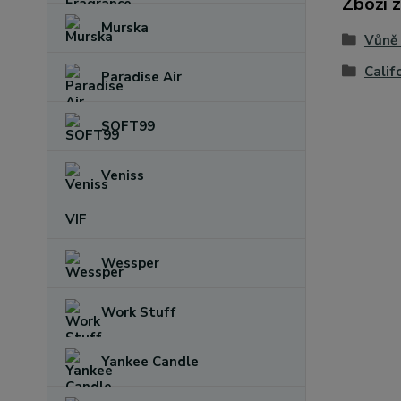
Zboží 
Murska
Vůně
Calif
Paradise Air
SOFT99
Veniss
VIF
Wessper
Work Stuff
Yankee Candle