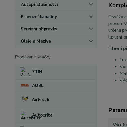
Komple
Autopříslušenství
Osvěžovač
Provozní kapaliny
provoní V
Servisní přípravky
určena pr
luxusní, 
Oleje a Maziva
Hlavní p
Prodávané značky
Lux
Vůn
7TIN
Mat
Výd
ADBL
AirFresh
Param
Autobrite
Výrob