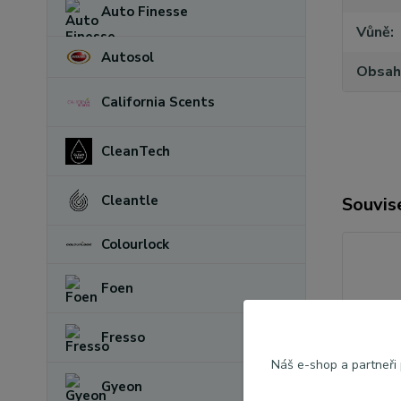
Auto Finesse
Vůně
Autosol
Obsah
California Scents
CleanTech
Cleantle
Souvise
Colourlock
Foen
Fresso
Náš e-shop a partneři
Gyeon