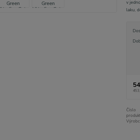
v jedn
laku, d
Dos
Dob
54
453
Číslo
produkt
Výrobc