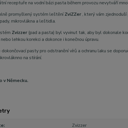
átní receptuře na vodní bázi pasta během provozu nevytváří mno
plně promyšlený systém leštění
ZviZZer
, který vám zjednoduší
pady, mikrovlákna a leštidla.
systém
Zvizzer
(pad a pasta) byl vyvinut tak, aby byl dokonale kom
í nebo lehkou korekci a dokonce i konečnou úpravu.
 dokončovací pasty pro odstranění vírů a ochranu laku se doporu
krovláknno na stírání.
o v Německu.
etry
ce
Zvizzer