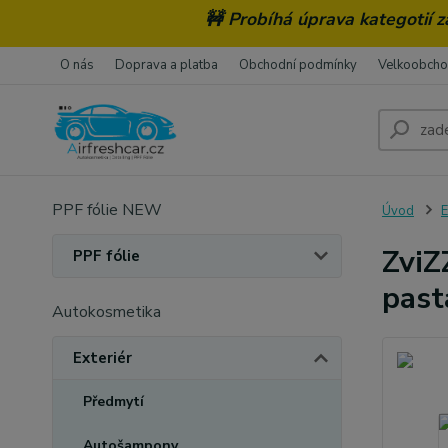
🚧 Probíhá úprava kategotií 
O nás
Doprava a platba
Obchodní podmínky
Velkoobch
PPF fólie NEW
Úvod
E
ZviZ
PPF fólie
past
Autokosmetika
Exteriér
Předmytí
Autošampony