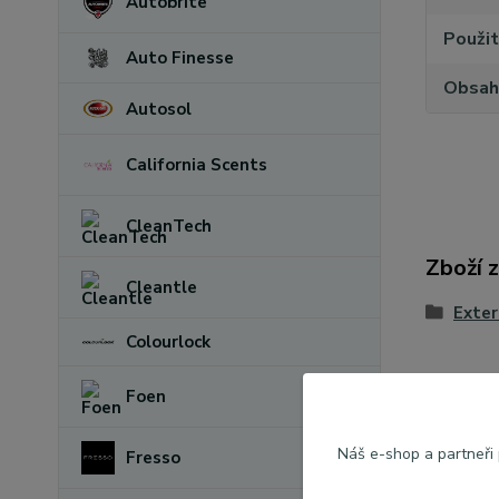
Autobrite
Použit
Auto Finesse
Obsah
Autosol
California Scents
CleanTech
Zboží 
Cleantle
Exter
Colourlock
Foen
Náš e-shop a partneři
Fresso