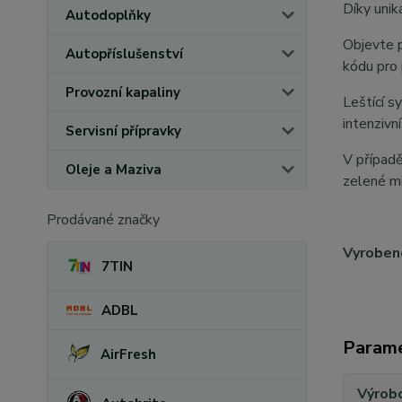
Díky unik
Autodoplňky
Objevte 
Autopříslušenství
kódu pro 
Provozní kapaliny
Leštící 
intenzivn
Servisní přípravky
V případě
Oleje a Maziva
zelené mi
Prodávané značky
Vyroben
7TIN
ADBL
Param
AirFresh
Výrob