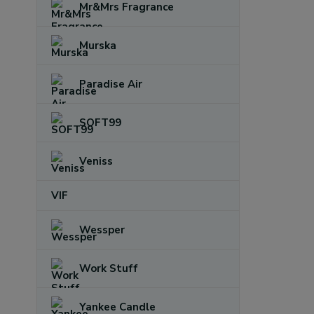
Mr&Mrs Fragrance
Murska
Paradise Air
SOFT99
Veniss
VIF
Wessper
Work Stuff
Yankee Candle