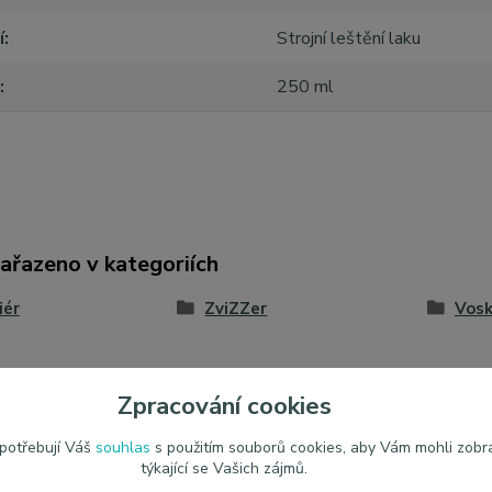
í
Strojní leštění laku
250 ml
zařazeno v kategoriích
iér
ZviZZer
Vosk
Zpracování cookies
 potřebují Váš
souhlas
s použitím souborů cookies, aby Vám mohli zobr
týkající se Vašich zájmů.