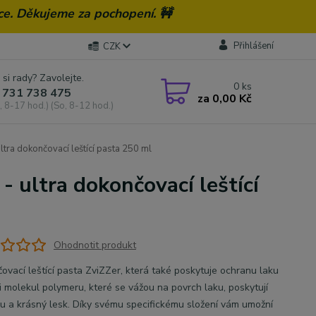
ce. Děkujeme za pochopení. 🚧
Přihlášení
CZK
 si rady? Zavolejte.
0
ks
 731 738 475
za
0,00 Kč
, 8-17 hod.) (So, 8-12 hod.)
tra dokončovací leštící pasta 250 ml
 ultra dokončovací leštící
Ohodnotit produkt
ovací leštící pasta ZviZZer, která také poskytuje ochranu laku
i molekul polymeru, které se vážou na povrch laku, poskytují
u a krásný lesk. Díky svému specifickému složení vám umožní