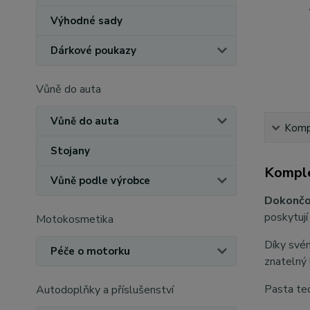
Výhodné sady
Dárkové poukazy
Vůně do auta
Vůně do auta
Kompl
Stojany
Komple
Vůně podle výrobce
Dokončov
poskytují
Motokosmetika
Díky svém
Péče o motorku
znatelný 
Pasta ted
Autodoplňky a příslušenství