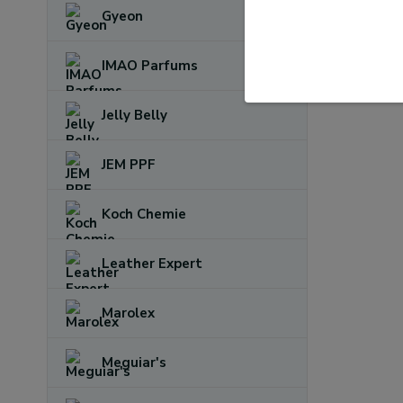
Gyeon
IMAO Parfums
Jelly Belly
JEM PPF
Koch Chemie
Leather Expert
Marolex
Meguiar's