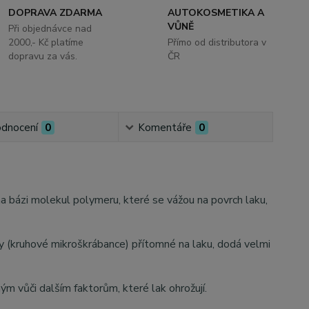
DOPRAVA ZDARMA
AUTOKOSMETIKA A
VŮNĚ
Při objednávce nad
2000,- Kč platíme
Přímo od distributora v
dopravu za vás.
ČR
dnocení
0
Komentáře
0
 na bázi molekul polymeru, které
se vážou na povrch laku,
y (kruhové mikroškrábance) přítomné na laku, dodá velmi
ým vůči dalším faktorům, které lak ohrožují.