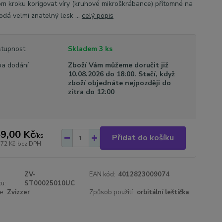
om kroku korigovat víry (kruhové mikroškrábance) přítomné na
odá velmi znatelný lesk ...
celý popis
tupnost
Skladem 3 ks
a dodání
Zboží Vám můžeme doručit již
10.08.2026 do 18:00. Stačí, když
zboží objednáte nejpozději do
zítra do 12:00
9,00 Kč
/
ks
Přidat do košíku
,72 Kč
bez DPH
ZV-
EAN kód:
4012823009074
u:
ST00025010UC
e:
Zvizzer
Způsob použití:
orbitální leštička