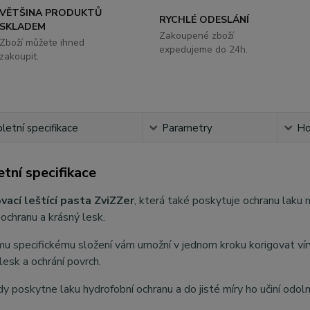
VĚTŠINA PRODUKTŮ
RYCHLÉ ODESLÁNÍ
SKLADEM
Zakoupené zboží
Zboží můžete ihned
expedujeme do 24h.
zakoupit.
etní specifikace
Parametry
Ho
tní specifikace
ací leštící pasta ZviZZer
, která také poskytuje ochranu laku
 ochranu a krásný lesk.
u specifickému složení vám umožní v jednom kroku korigovat vír
lesk a ochrání povrch.
y poskytne laku hydrofobní ochranu a do jisté míry ho učiní odoln