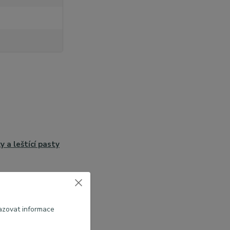
y a leštící pasty
azovat informace