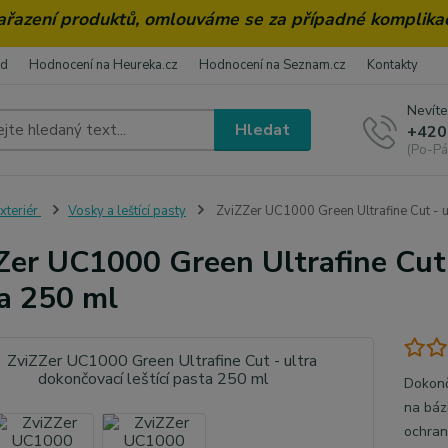
zařazení produktů, omlouváme se za případné komplika
od
Hodnocení na Heureka.cz
Hodnocení na Seznam.cz
Kontakty
Nevíte
Hledat
+420
(Po-Pá
xteriér
Vosky a leštící pasty
ZviZZer UC1000 Green Ultrafine Cut - ul
Zer UC1000 Green Ultrafine Cut -
a 250 ml
Dokonč
na báz
ochran