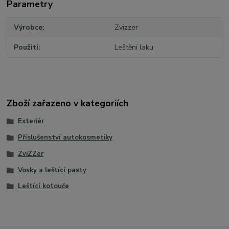
Parametry
Výrobce
Zvizzer
Použití
Leštění laku
Zboží zařazeno v kategoriích
Exteriér
Příslušenství autokosmetiky
ZviZZer
Vosky a leštící pasty
Leštící kotouče