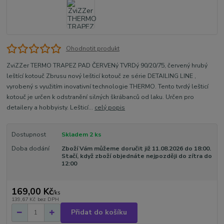
Ohodnotit produkt
ZviZZer TERMO TRAPEZ PAD ČERVENý TVRDý 90/20/75, červený hrubý
leštící kotouč Zbrusu nový lešticí kotouč ze série DETAILING LINE ,
vyrobený s využitím inovativní technologie THERMO. Tento tvrdý lešticí
kotouč je určen k odstranění silných škrábanců od laku. Určen pro
detailery a hobbyisty. Lešticí...
celý popis
Dostupnost
Skladem 2 ks
Doba dodání
Zboží Vám můžeme doručit již 11.08.2026 do 18:00.
Stačí, když zboží objednáte nejpozději do zítra do
12:00
169,00 Kč
/
ks
139,67 Kč
bez DPH
Přidat do košíku