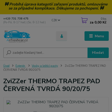
🚧 Probíhá úprava kategotií zařazení produktů, omlouváme
se za případné komplikace. Děkujeme za pochopení. 🚧
0
ks
+420 731 738 475
CZK
za
0,00 Kč
(Po-Pá, 8-17 hod.) (So, 8-12 hod.)
Menu
Hledat
Úvod
Exteriér
Vosky a leštící pasty
ZviZZer THERMO TRAPEZ PAD
ČERVENÁ TVRDÁ 90/20/75
ZviZZer THERMO TRAPEZ PAD
ČERVENÁ TVRDÁ 90/20/75