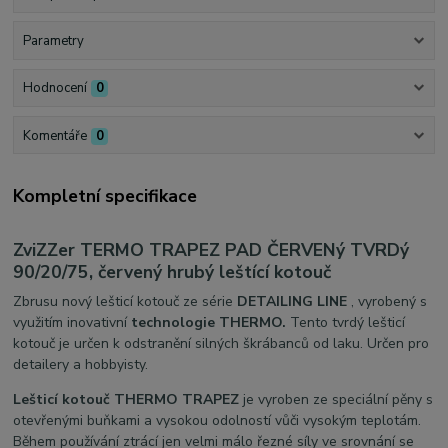
Parametry
Hodnocení
0
Komentáře
0
Kompletní specifikace
ZviZZer TERMO TRAPEZ PAD ČERVENý TVRDý
90/20/75, červený hrubý leštící kotouč
Zbrusu nový lešticí kotouč ze série
DETAILING LINE
, vyrobený s
využitím inovativní
technologie THERMO.
Tento tvrdý lešticí
kotouč je určen k odstranění silných škrábanců od laku. Určen pro
detailery a hobbyisty.
Lešticí kotouč THERMO TRAPEZ
je vyroben ze speciální pěny s
otevřenými buňkami a vysokou odolností vůči vysokým teplotám.
Během používání ztrácí jen velmi málo řezné síly ve srovnání se