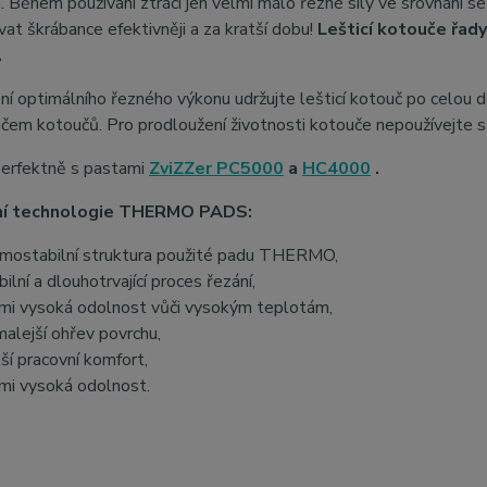
 Během používání ztrácí jen velmi málo řezné síly ve srovnání se
at škrábance efektivněji a za kratší dobu!
Lešticí kotouče řad
.
ní optimálního řezného výkonu udržujte lešticí kotouč po celou do
ičem kotoučů. Pro prodloužení životnosti kotouče nepoužívejte s
perfektně s pastami
ZviZZer PC5000
a
HC4000
.
vní technologie THERMO PADS:
mostabilní struktura použité padu THERMO,
bilní a dlouhotrvající proces řezání,
mi vysoká odolnost vůči vysokým teplotám,
alejší ohřev povrchu,
ší pracovní komfort,
mi vysoká odolnost.