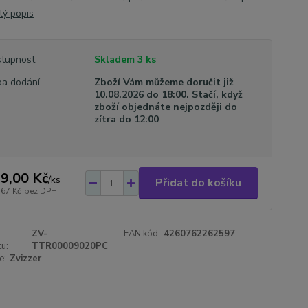
lý popis
tupnost
Skladem 3 ks
a dodání
Zboží Vám můžeme doručit již
10.08.2026 do 18:00. Stačí, když
zboží objednáte nejpozději do
zítra do 12:00
9,00 Kč
/
ks
Přidat do košíku
,67 Kč
bez DPH
ZV-
EAN kód:
4260762262597
u:
TTR00009020PC
e:
Zvizzer