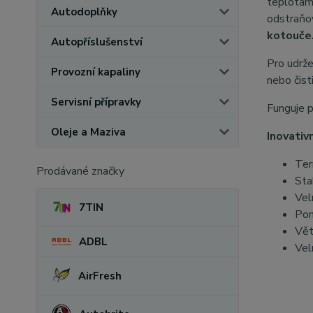
teplotám.
Autodoplňky
odstraňov
kotouče
Autopříslušenství
Pro udrže
Provozní kapaliny
nebo čist
Servisní přípravky
Funguje 
Oleje a Maziva
Inovati
Ter
Prodávané značky
Sta
Vel
7TIN
Pom
Vět
ADBL
Vel
AirFresh