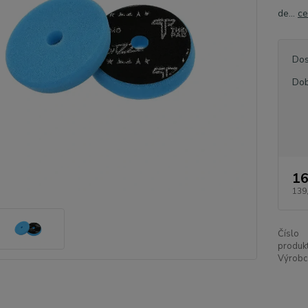
de...
ce
Dos
Dob
16
139
Číslo
produkt
Výrobc