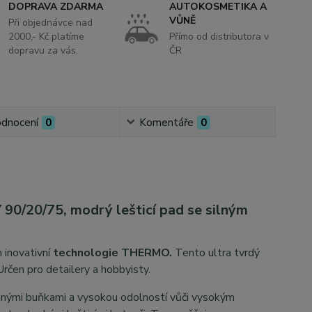
DOPRAVA ZDARMA
AUTOKOSMETIKA A
VŮNĚ
Při objednávce nad
2000,- Kč platíme
Přímo od distributora v
dopravu za vás.
ČR
dnocení
0
Komentáře
0
0/75, modrý lešticí pad se silným
m inovativní
technologie THERMO.
Tento ultra tvrdý
rčen pro detailery a hobbyisty.
řenými buňkami a vysokou odolností vůči vysokým