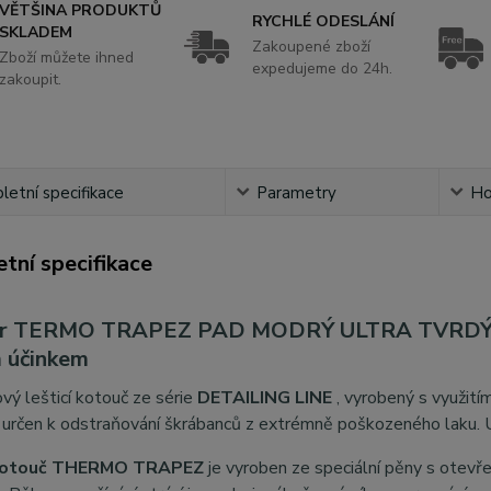
VĚTŠINA PRODUKTŮ
RYCHLÉ ODESLÁNÍ
SKLADEM
Zakoupené zboží
Zboží můžete ihned
expedujeme do 24h.
zakoupit.
etní specifikace
Parametry
Ho
tní specifikace
r TERMO TRAPEZ PAD MODRÝ ULTRA TVRDÝ 90/2
 účinkem
vý lešticí kotouč ze série
DETAILING LINE
, vyrobený s využití
 určen k odstraňování škrábanců z extrémně poškozeného laku. U
 kotouč THERMO TRAPEZ
je vyroben ze speciální pěny s otev