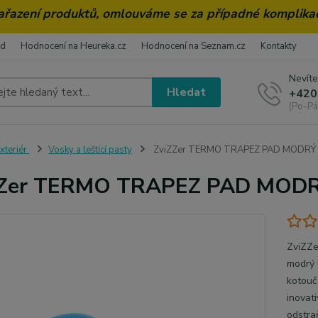
zařazení produktů, omlouváme se za případné komplika
od
Hodnocení na Heureka.cz
Hodnocení na Seznam.cz
Kontakty
Nevíte
Hledat
+420
(Po-Pá
xteriér
Vosky a leštící pasty
ZviZZer TERMO TRAPEZ PAD MODRÝ 
ZZer TERMO TRAPEZ PAD MODR
ZviZZ
modrý 
kotouč
inovat
odstra