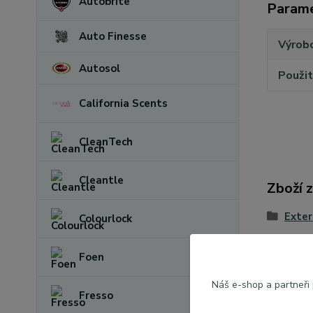
Autobrite
Param
Auto Finesse
Výrob
Autosol
Použit
California Scents
CleanTech
Cleantle
Zboží 
Exter
Colourlock
Leští
Foen
Náš e-shop a partneři
Fresso