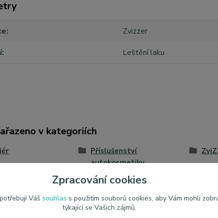
etry
ce
Zvizzer
í
Leštění laku
zařazeno v kategoriích
iér
Příslušenství
ZviZ
autokosmetiky
Zpracování cookies
cí kotouče
 potřebují Váš
souhlas
s použitím souborů cookies, aby Vám mohli zobr
týkající se Vašich zájmů.