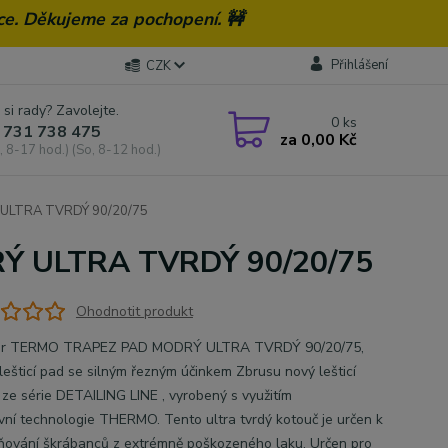
ce. Děkujeme za pochopení. 🚧
Přihlášení
CZK
 si rady? Zavolejte.
0
ks
 731 738 475
za
0,00 Kč
, 8-17 hod.) (So, 8-12 hod.)
ULTRA TVRDÝ 90/20/75
Ý ULTRA TVRDÝ 90/20/75
Ohodnotit produkt
er TERMO TRAPEZ PAD MODRÝ ULTRA TVRDÝ 90/20/75,
lešticí pad se silným řezným účinkem Zbrusu nový lešticí
 ze série DETAILING LINE , vyrobený s využitím
ivní technologie THERMO. Tento ultra tvrdý kotouč je určen k
ňování škrábanců z extrémně poškozeného laku. Určen pro