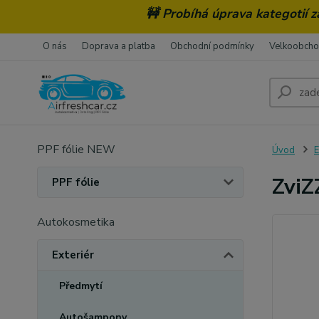
🚧 Probíhá úprava kategotií 
O nás
Doprava a platba
Obchodní podmínky
Velkoobch
PPF fólie NEW
Úvod
E
Zvi
PPF fólie
Autokosmetika
Exteriér
Předmytí
Autošampony