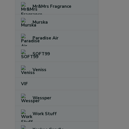
Mr&Mrs Fragrance
Murska
Paradise Air
SOFT99
Veniss
VIF
Wessper
Work Stuff