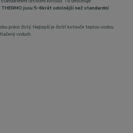
 standardními lešticími kotouči. To umožňuje
y THERMO jsou 5–6krát odolnější než standardní
bu práce čistý. Nejlepší je čistit kotouče teplou vodou
tlačený vzduch.