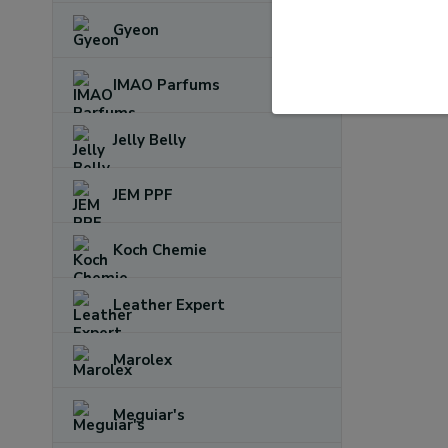
Gyeon
IMAO Parfums
Jelly Belly
JEM PPF
Koch Chemie
Leather Expert
Marolex
Meguiar's