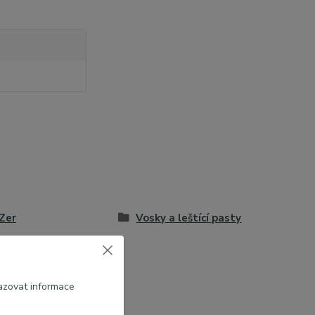
Zer
Vosky a leštící pasty
azovat informace