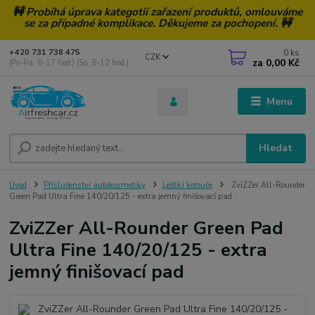
🚧 Probíhá úprava kategotií zařazení produktů, omlouváme
se za případné komplikace. Děkujeme za pochopení. 🚧
0
ks
+420 731 738 475
CZK
za
0,00 Kč
(Po-Pá, 8-17 hod.) (So, 8-12 hod.)
Menu
Hledat
Úvod
Příslušenství autokosmetiky
Leštící kotouče
ZviZZer All-Rounder
Green Pad Ultra Fine 140/20/125 - extra jemný finišovací pad
ZviZZer All-Rounder Green Pad
Ultra Fine 140/20/125 - extra
jemný finišovací pad