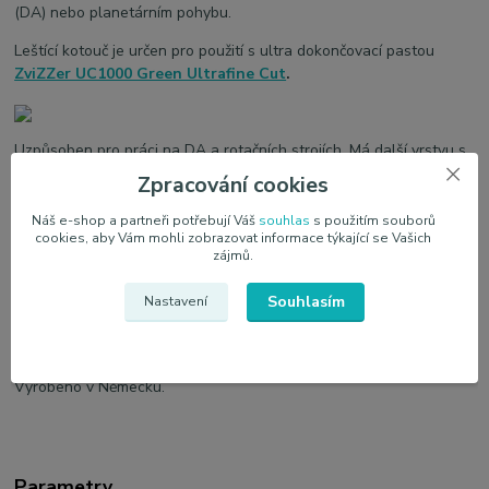
(DA) nebo planetárním pohybu.
Leštící kotouč je určen pro použití s ultra dokončovací pastou
ZviZZer UC1000 Green Ultrafine Cut
.
Uzpůsoben pro práci na DA a rotačních strojích. Má další vrstvu s
uzavřenými buňkami ze směsi pěny a pryže, díky které:
Zpracování cookies
• snížuje vibrace
Náš e-shop a partneři potřebují Váš
souhlas
s použitím souborů
• snížuje zahřívání podložky
cookies, aby Vám mohli zobrazovat informace týkající se Vašich
zájmů.
• zabraňuje přístupu pasty k suchému zipu, což se promítá do
ještě větší odolnosti
Souhlasím
Nastavení
• díky speciálnímu profilu a zvýšené hmotnosti využívá podložka s
DA strojem odstředivou sílu ještě lépe (dvojitý pohyb je
efektivnější).
Vyrobeno v Německu.
Parametry