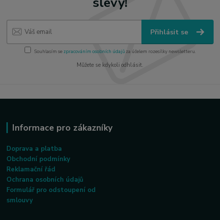
slevy!
Přihlásit se
Souhlasím se
zpracováním osobních údajů
za účelem rozesílky newsletteru.
Můžete se kdykoli odhlásit.
Informace pro zákazníky
Doprava a platba
Obchodní podmínky
Reklamační řád
Ochrana osobních údajů
Formulář pro odstoupení od
smlouvy