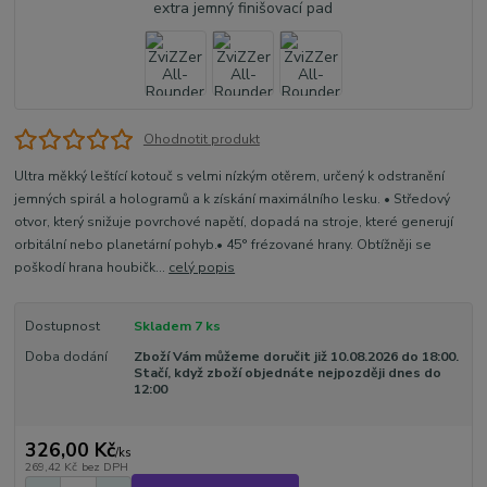
Ohodnotit produkt
Ultra měkký leštící kotouč s velmi nízkým otěrem, určený k odstranění
jemných spirál a hologramů a k získání maximálního lesku. • Středový
otvor, který snižuje povrchové napětí, dopadá na stroje, které generují
orbitální nebo planetární pohyb.• 45° frézované hrany. Obtížněji se
poškodí hrana houbičk...
celý popis
Dostupnost
Skladem 7 ks
Doba dodání
Zboží Vám můžeme doručit již 10.08.2026 do 18:00.
Stačí, když zboží objednáte nejpozději dnes do
12:00
326,00 Kč
/
ks
269,42 Kč
bez DPH