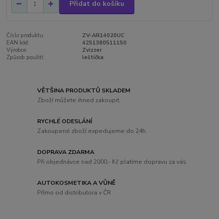
Přidat do košíku
Číslo produktu:
ZV-AR14020UC
EAN kód:
4251380511150
Výrobce:
Zvizzer
Způsob použití:
leštička
VĚTŠINA PRODUKTŮ SKLADEM
Zboží můžete ihned zakoupit.
RYCHLÉ ODESLÁNÍ
Zakoupené zboží expedujeme do 24h.
DOPRAVA ZDARMA
Při objednávce nad 2000,- Kč platíme dopravu za vás.
AUTOKOSMETIKA A VŮNĚ
Přímo od distributora v ČR