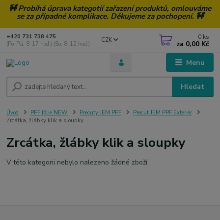
🚧 Probíhá úprava kategotií zařazení produktů, omlouváme
se za případné komplikace. Děkujeme za pochopení. 🚧
0
ks
+420 731 738 475
CZK
za
0,00 Kč
(Po-Pá, 8-17 hod.) (So, 8-12 hod.)
Menu
Hledat
Úvod
PPF fólie NEW
Precuty JEM PPF
Precut JEM PPF Exteriér
Zrcátka, žlábky klik a sloupky
Zrcátka, žlábky klik a sloupky
V této kategorii nebylo nalezeno žádné zboží.