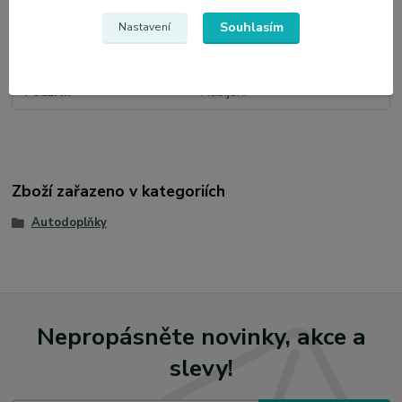
Parametry
Souhlasím
Nastavení
Výrobce
WG
Použití
Nabíjení
Zboží zařazeno v kategoriích
Autodoplňky
Nepropásněte novinky, akce a
slevy!