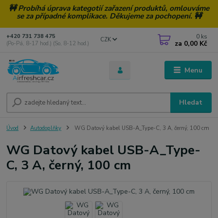
🚧 Probíhá úprava kategotií zařazení produktů, omlouváme
se za případné komplikace. Děkujeme za pochopení. 🚧
0
ks
+420 731 738 475
CZK
za
0,00 Kč
(Po-Pá, 8-17 hod.) (So, 8-12 hod.)
Menu
Hledat
Úvod
Autodoplňky
WG Datový kabel USB-A_Type-C, 3 A, černý, 100 cm
WG Datový kabel USB-A_Type-
C, 3 A, černý, 100 cm