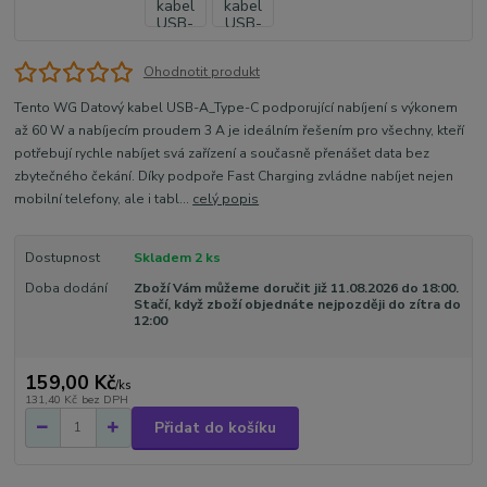
Ohodnotit produkt
Tento WG Datový kabel USB-A_Type-C podporující nabíjení s výkonem
až 60 W a nabíjecím proudem 3 A je ideálním řešením pro všechny, kteří
potřebují rychle nabíjet svá zařízení a současně přenášet data bez
zbytečného čekání. Díky podpoře Fast Charging zvládne nabíjet nejen
mobilní telefony, ale i tabl...
celý popis
Dostupnost
Skladem 2 ks
Doba dodání
Zboží Vám můžeme doručit již 11.08.2026 do 18:00.
Stačí, když zboží objednáte nejpozději do zítra do
12:00
159,00 Kč
/
ks
131,40 Kč
bez DPH
Přidat do košíku