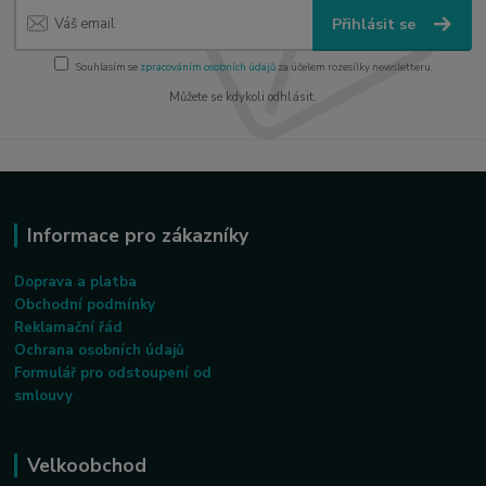
Přihlásit se
Souhlasím se
zpracováním osobních údajů
za účelem rozesílky newsletteru.
Můžete se kdykoli odhlásit.
Informace pro zákazníky
Doprava a platba
Obchodní podmínky
Reklamační řád
Ochrana osobních údajů
Formulář pro odstoupení od
smlouvy
Velkoobchod