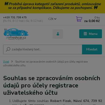
🚧 Probíhá úprava kategotií zařazení produktů, omlouváme
se za případné komplikace. Děkujeme za pochopení. 🚧
0
ks
+420 731 738 475
CZK
za
0,00 Kč
(Po-Pá, 8-17 hod.) (So, 8-12 hod.)
Menu
Hledat
Úvod
Souhlas se zpracováním osobních údajů pro účely registrace
uživatelského účtu
Souhlas se zpracováním osobních
údajů pro účely registrace
uživatelského účtu
Udělujete tímto souhlas
Robert Fizek, Návsí 674, 739 92