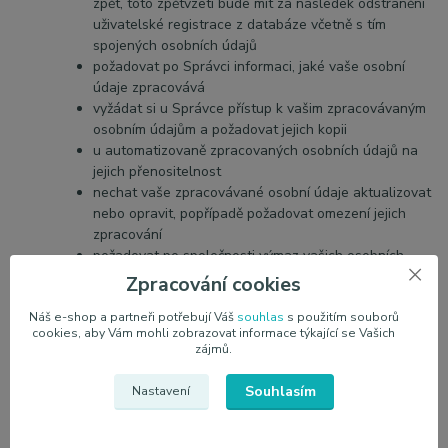
zpět, toto zpětvzetí bude mít za následek
odstranění
uživatelské registrace z databáze včetně s tím
spojených osobních údajů
požadovat po Správci informaci, jaké vaše osobní
údaje zpracovává
vyžádat si u Správce přístup k vašim zpracovávaným
osobním údajům a požadovat jejich kopii
u automatizovaně zpracovaných osobních údajů na
jejich přenositelnost
nechat vaše zpracovávané osobní údaje aktualizovat
nebo opravit, popřípadě požadovat omezení jejich
zpracování
požadovat po společnosti výmaz vašich osobních
údajů, pokud se nejedná o osobní údaje, které je
Zpracování cookies
Správce povinen nebo oprávněn dále zpracovávat
Náš e-shop a partneři potřebují Váš
souhlas
s použitím souborů
dle příslušných právních předpisů
cookies, aby Vám mohli zobrazovat informace týkající se Vašich
na účinnou soudní ochranu, pokud máte za to, že
zájmů.
vaše práva podle Nařízení byla porušena v důsledku
zpracování vašich osobních údajů v rozporu s tímto
Souhlasím
Nastavení
Nařízením
v případě pochybností o dodržování povinností
souvisejících se zpracováním osobních údajů se