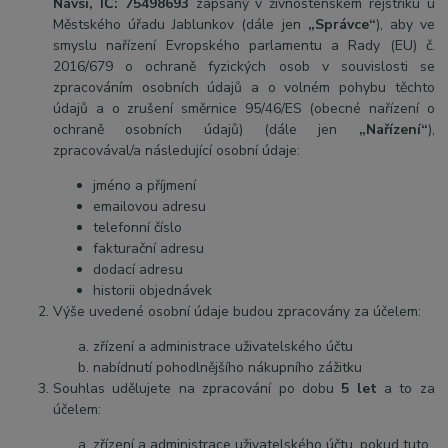
Návsí, IČ: 75498693
zapsaný v živnostenském rejstříku u
Městského úřadu Jablunkov
(dále jen
„Správce“
), aby ve
smyslu nařízení Evropského parlamentu a Rady (EU) č.
2016/679 o ochraně fyzických osob v souvislosti se
zpracováním osobních údajů a o volném pohybu těchto
údajů a o zrušení směrnice 95/46/ES (obecné nařízení o
ochraně osobních údajů) (dále jen
„Nařízení“
),
zpracovával/a následující osobní údaje:
jméno a příjmení
emailovou adresu
telefonní číslo
fakturační adresu
dodací adresu
historii objednávek
Výše uvedené osobní údaje budou zpracovány za účelem:
zřízení a administrace uživatelského účtu
nabídnutí pohodlnějšího nákupního zážitku
Souhlas udělujete na zpracování po dobu
5 let
a to za
účelem:
zřízení a administrace uživatelského účtu, pokud tuto