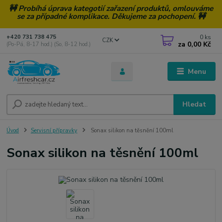
🚧 Probíhá úprava kategotií zařazení produktů, omlouváme
se za případné komplikace. Děkujeme za pochopení. 🚧
0
ks
+420 731 738 475
CZK
za
0,00 Kč
(Po-Pá, 8-17 hod.) (So, 8-12 hod.)
Menu
Hledat
Úvod
Servisní přípravky
Sonax silikon na těsnění 100ml
Sonax silikon na těsnění 100ml