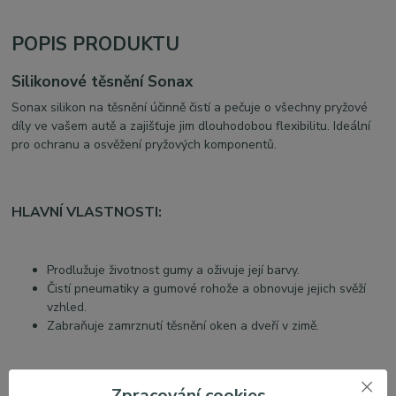
POPIS PRODUKTU
Silikonové těsnění Sonax
Sonax silikon na těsnění účinně čistí a pečuje o všechny pryžové
díly ve vašem autě a zajišťuje jim dlouhodobou flexibilitu. Ideální
pro ochranu a osvěžení pryžových komponentů.
HLAVNÍ VLASTNOSTI:
Prodlužuje životnost gumy a oživuje její barvy.
Čistí pneumatiky a gumové rohože a obnovuje jejich svěží
vzhled.
Zabraňuje zamrznutí těsnění oken a dveří v zimě.
Zpracování cookies