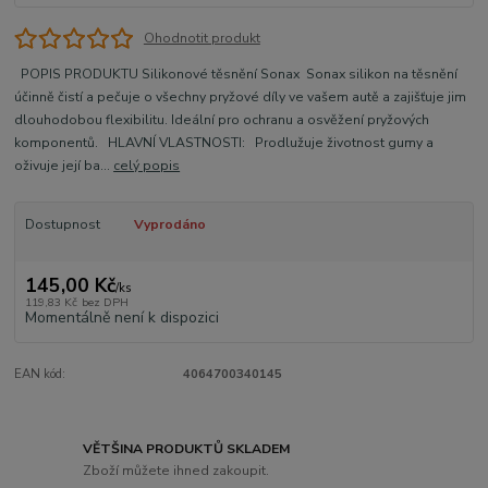
Ohodnotit produkt
POPIS PRODUKTU Silikonové těsnění Sonax Sonax silikon na těsnění
účinně čistí a pečuje o všechny pryžové díly ve vašem autě a zajišťuje jim
dlouhodobou flexibilitu. Ideální pro ochranu a osvěžení pryžových
komponentů. HLAVNÍ VLASTNOSTI: Prodlužuje životnost gumy a
oživuje její ba...
celý popis
Dostupnost
Vyprodáno
145,00 Kč
/
ks
119,83 Kč
bez DPH
Momentálně není k dispozici
EAN kód:
4064700340145
VĚTŠINA PRODUKTŮ SKLADEM
Zboží můžete ihned zakoupit.