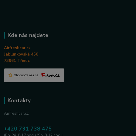
Kde nás najdete
Airfreshcar.cz
Jablunkovská 450
73961 Třinec
Kontakty
Airfreshcar.cz
+420 731 738 475
(Po-Pá, 8-17 hod.) (So, 8-12 hod.)