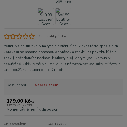
Ohodnotit produkt
Velmi kvalitní ubrousky na rychlé čistění kůže. Vlákna těcto speciálních
ubrousků se snadno dostanou do vrásek a záhybů na povrchu kůže a
zbaví ji nežádoucích nečistot. Norkový olej, kterými jsou ubrousky
napuštěné, udržuje měkkou strukturu a přirozený vzhled kůže. Můžete je
také použít na palubní d...
celý popis
Dostupnost
Není skladem
179,00 Kč
/
ks
147,93 Kč
bez DPH
Momentálně není k dispozici
Číslo produktu:
SOFT02059