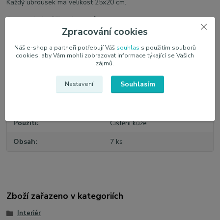
Každý ubrousek má velikost 25x20 cm.
Cena za balení 7ks ubrousků
Zpracování cookies
Vyrobeno v Japonsku.
Náš e-shop a partneři potřebují Váš
souhlas
s použitím souborů
cookies, aby Vám mohli zobrazovat informace týkající se Vašich
zájmů.
Parametry
Souhlasím
Nastavení
Výrobce
SOFT99
Použití
Čištění kůže
Obsah
7 ks
Zboží zařazeno v kategoriích
Interiér