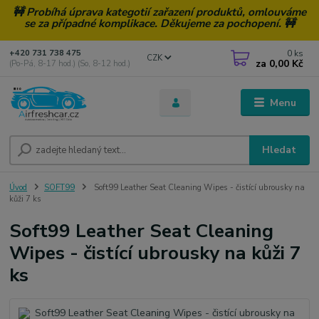
🚧 Probíhá úprava kategotií zařazení produktů, omlouváme
se za případné komplikace. Děkujeme za pochopení. 🚧
0
ks
+420 731 738 475
CZK
za
0,00 Kč
(Po-Pá, 8-17 hod.) (So, 8-12 hod.)
Menu
Hledat
Úvod
SOFT99
Soft99 Leather Seat Cleaning Wipes - čistící ubrousky na
kůži 7 ks
Soft99 Leather Seat Cleaning
Wipes - čistící ubrousky na kůži 7
ks