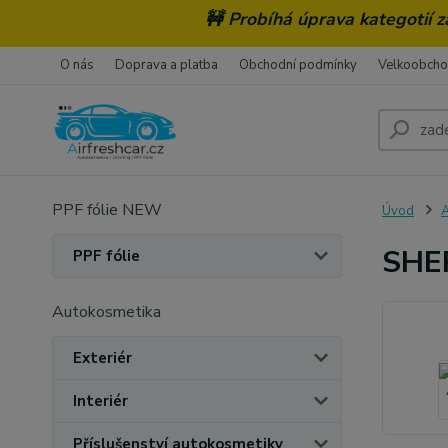
🚧 Probíhá úprava kategotií 
O nás
Doprava a platba
Obchodní podmínky
Velkoobch
PPF fólie NEW
Úvod
A
SHER
PPF fólie
Autokosmetika
Exteriér
Interiér
Příslušenství autokosmetiky