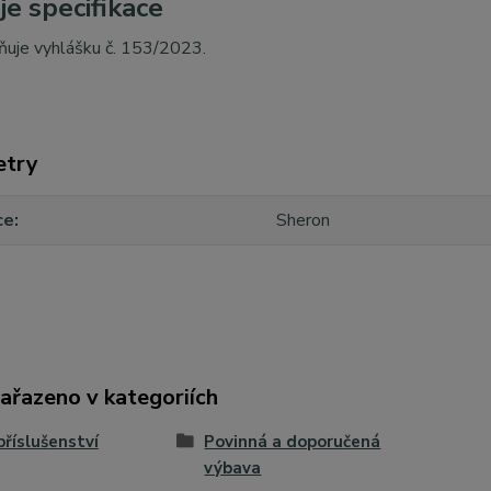
je specifikace
ňuje vyhlášku č. 153/2023.
etry
ce
Sheron
zařazeno v kategoriích
říslušenství
Povinná a doporučená
výbava