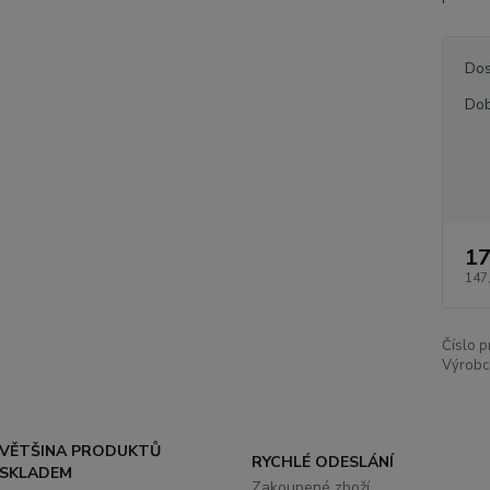
Dos
Dob
17
147
Číslo p
Výrobc
VĚTŠINA PRODUKTŮ
RYCHLÉ ODESLÁNÍ
SKLADEM
Zakoupené zboží