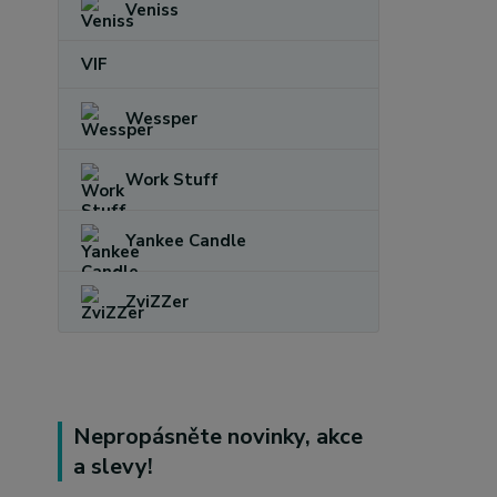
Veniss
VIF
Wessper
Work Stuff
Yankee Candle
ZviZZer
Nepropásněte novinky, akce
a slevy!