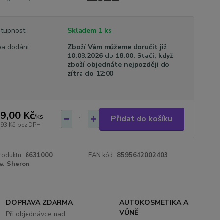
tupnost
Skladem 1 ks
a dodání
Zboží Vám můžeme doručit již
10.08.2026 do 18:00. Stačí, když
zboží objednáte nejpozději do
zítra do 12:00
9,00 Kč
/
ks
Přidat do košíku
,93 Kč
bez DPH
roduktu:
6631000
EAN kód:
8595642002403
e:
Sheron
DOPRAVA ZDARMA
AUTOKOSMETIKA A
VŮNĚ
Při objednávce nad