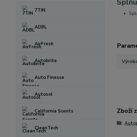
Splňu
7TIN
Spl
ADBL
AirFresh
Param
Autobrite
Výrob
Auto Finesse
Autosol
Zboží 
California Scents
Autop
CleanTech