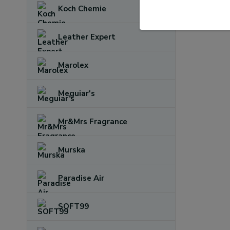
Koch Chemie
Leather Expert
Marolex
Meguiar's
Mr&Mrs Fragrance
Murska
Paradise Air
SOFT99