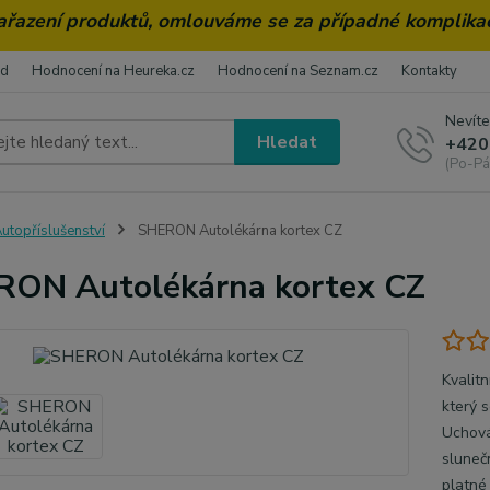
zařazení produktů, omlouváme se za případné komplika
od
Hodnocení na Heureka.cz
Hodnocení na Seznam.cz
Kontakty
Nevíte
Hledat
+420
(Po-Pá
utopříslušenství
SHERON Autolékárna kortex CZ
ON Autolékárna kortex CZ
Kvalitn
který 
Uchová
sluneč
platné 