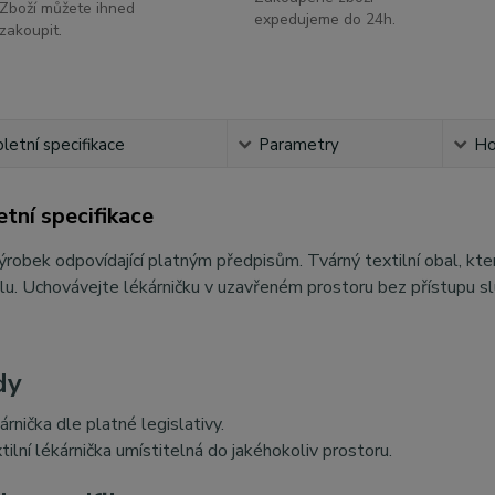
Zboží můžete ihned
expedujeme do 24h.
zakoupit.
etní specifikace
Parametry
Ho
tní specifikace
výrobek odpovídající platným předpisům. Tvárný textilní obal, k
u. Uchovávejte lékárničku v uzavřeném prostoru bez přístupu slun
dy
árnička dle platné legislativy.
tilní lékárnička umístitelná do jakéhokoliv prostoru.