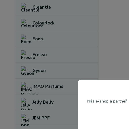
Cleantle
Colourlock
Foen
Fresso
Gyeon
IMAO Parfums
Náš e-shop a partneři
Jelly Belly
JEM PPF