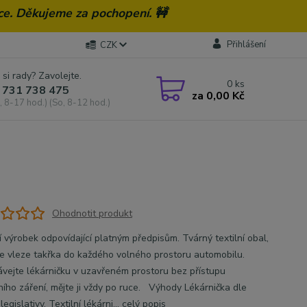
ce. Děkujeme za pochopení. 🚧
Přihlášení
CZK
 si rady? Zavolejte.
0
ks
 731 738 475
za
0,00 Kč
, 8-17 hod.) (So, 8-12 hod.)
Ohodnotit produkt
í výrobek odpovídající platným předpisům. Tvárný textilní obal,
se vleze takřka do každého volného prostoru automobilu.
vejte lékárničku v uzavřeném prostoru bez přístupu
ního záření, mějte ji vždy po ruce. Výhody Lékárnička dle
legislativy. Textilní lékárni...
celý popis