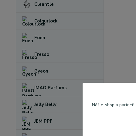
Cleantle
Colourlock
Foen
Fresso
Gyeon
IMAO Parfums
Jelly Belly
Náš e-shop a partneři
JEM PPF