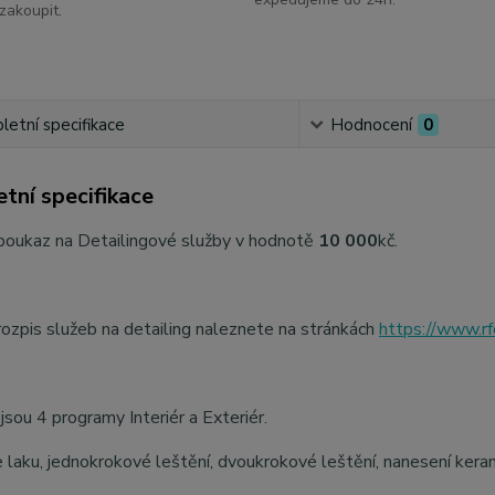
zakoupit.
etní specifikace
Hodnocení
0
tní specifikace
poukaz na Detailingové služby v hodnotě
10 000
kč.
 rozpis služeb na detailing naleznete na stránkách
https://www.rfd
jsou 4 programy Interiér a Exteriér.
laku, jednokrokové leštění, dvoukrokové leštění, nanesení kera