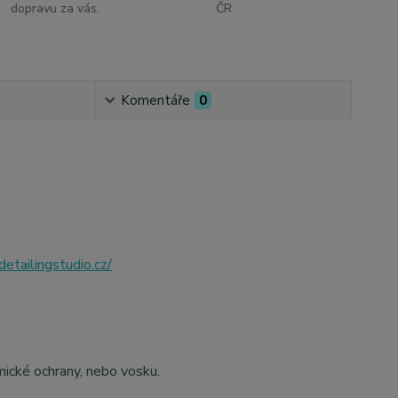
dopravu za vás.
ČR
Komentáře
0
etailingstudio.cz/
mické ochrany, nebo vosku.