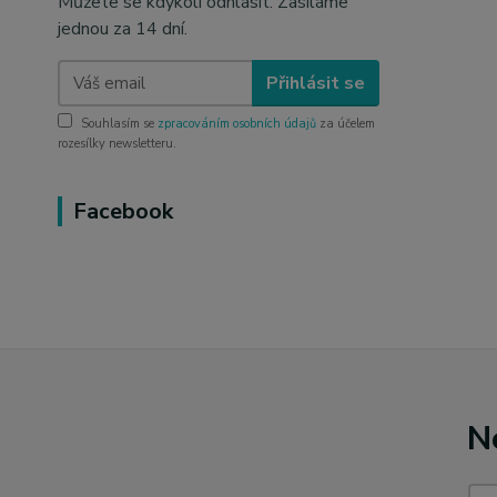
Můžete se kdykoli odhlásit. Zasíláme
jednou za 14 dní.
Přihlásit se
Souhlasím se
zpracováním osobních údajů
za účelem
rozesílky newsletteru.
Facebook
N