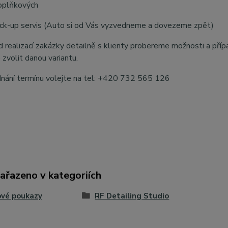
oplňkových
pick-up servis (Auto si od Vás vyzvedneme a dovezeme zpět)
 realizací zakázky detailně s klienty probereme možnosti a příp
 zvolit danou variantu.
dnání termínu volejte na tel: +420 732 565 126
zařazeno v kategoriích
ové poukazy
RF Detailing Studio