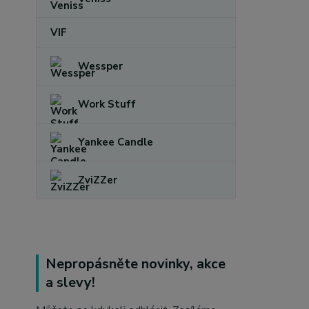
VIF
Wessper
Work Stuff
Yankee Candle
ZviZZer
Nepropásněte novinky, akce
a slevy!