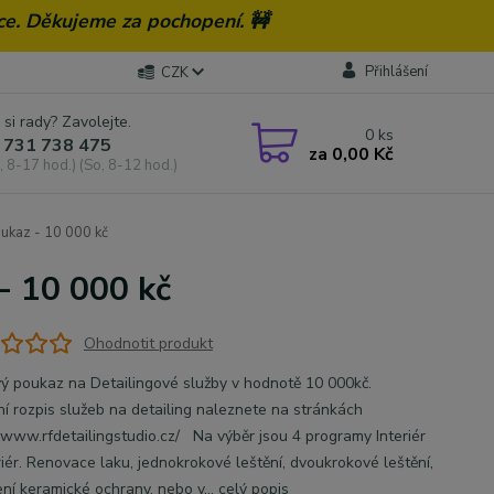
ce. Děkujeme za pochopení. 🚧
Přihlášení
CZK
 si rady? Zavolejte.
0
ks
 731 738 475
za
0,00 Kč
, 8-17 hod.) (So, 8-12 hod.)
ukaz - 10 000 kč
- 10 000 kč
Ohodnotit produkt
ý poukaz na Detailingové služby v hodnotě 10 000kč.
iní rozpis služeb na detailing naleznete na stránkách
//www.rfdetailingstudio.cz/ Na výběr jsou 4 programy Interiér
riér. Renovace laku, jednokrokové leštění, dvoukrokové leštění,
ní keramické ochrany, nebo v...
celý popis