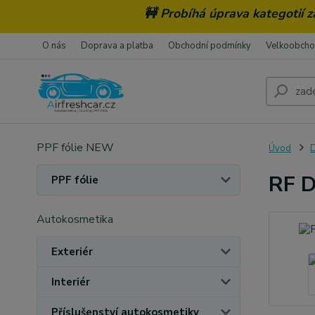
🚧 Probíhá úprava kategotií 
O nás
Doprava a platba
Obchodní podmínky
Velkoobch
PPF fólie NEW
Úvod
D
RF D
PPF fólie
Autokosmetika
Exteriér
Interiér
Příslušenství autokosmetiky