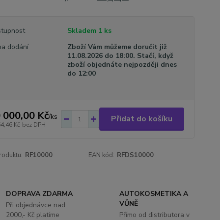
tupnost
Skladem 1 ks
a dodání
Zboží Vám můžeme doručit již
11.08.2026 do 18:00. Stačí, když
zboží objednáte nejpozději dnes
do 12:00
 000,00 Kč
/
ks
Přidat do košíku
64,46 Kč
bez DPH
roduktu:
RF10000
EAN kód:
RFDS10000
DOPRAVA ZDARMA
AUTOKOSMETIKA A
VŮNĚ
Při objednávce nad
2000,- Kč platíme
Přímo od distributora v