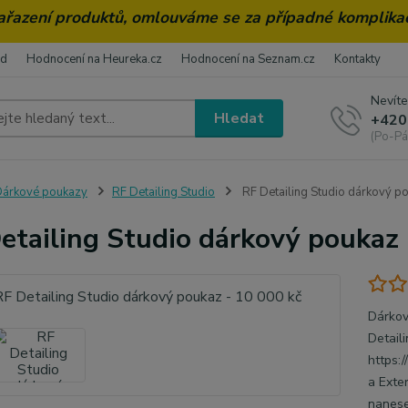
zařazení produktů, omlouváme se za případné komplika
od
Hodnocení na Heureka.cz
Hodnocení na Seznam.cz
Kontakty
Nevíte
Hledat
+420
(Po-Pá
árkové poukazy
RF Detailing Studio
RF Detailing Studio dárkový po
etailing Studio dárkový poukaz 
Dárkov
Detail
https:
a Exte
nanese