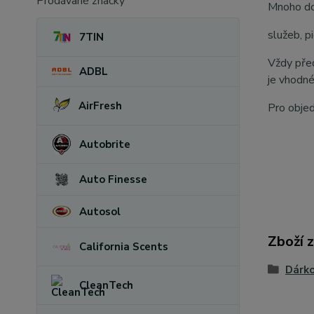
Prodávané značky
Mnoho d
služeb, 
7TIN
Vždy před
ADBL
je vhodné
AirFresh
Pro obje
Autobrite
Auto Finesse
Autosol
Zboží 
California Scents
Dárk
CleanTech