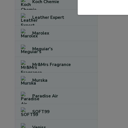
Koch Chemie
Leather Expert
Marolex
Meguiar's
Mr&Mrs Fragrance
Murska
Paradise Air
SOFT99
Veniss