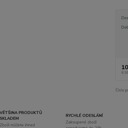
Dos
Dob
10
8 2
Číslo p
VĚTŠINA PRODUKTŮ
RYCHLÉ ODESLÁNÍ
SKLADEM
Zakoupené zboží
Zboží můžete ihned
expedujeme do 24h.