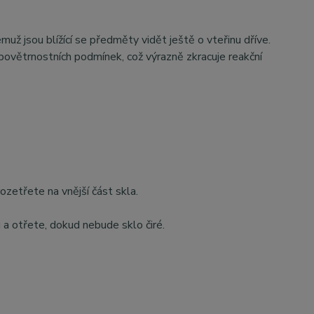
emuž jsou blížící se předměty vidět ještě o vteřinu dříve.
 povětrnostních podmínek, což výrazně zkracuje reakční
zetřete na vnější část skla.
 otřete, dokud nebude sklo čiré.