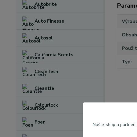
Autobrite
Param
Výrob
Auto Finesse
Obsah
Autosol
Použit
California Scents
Typ
CleanTech
Cleantle
Colourlock
Zboží 
Foen
Exter
Náš e-shop a partneři