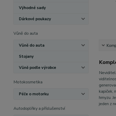
Výhodné sady
Dárkové poukazy
Vůně do auta
Vůně do auta
Kompl
Stojany
Komple
Vůně podle výrobce
Neviditel
viditelno
Motokosmetika
generovan
kapiček, 
Péče o motorku
hmyzu. Je
jeden z n
Autodoplňky a příslušenství