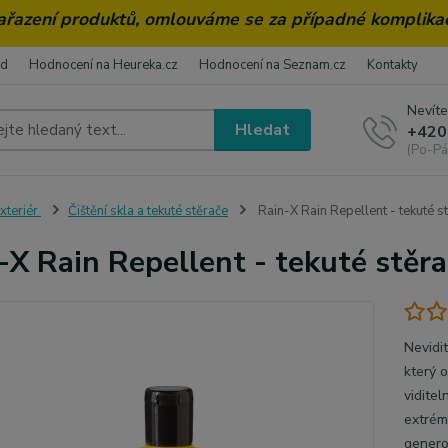
zařazení produktů, omlouváme se za případné komplika
od
Hodnocení na Heureka.cz
Hodnocení na Seznam.cz
Kontakty
Nevíte
Hledat
+420
(Po-Pá
xteriér
Čištění skla a tekuté stěrače
Rain-X Rain Repellent - tekuté s
-X Rain Repellent - tekuté stěr
Nevidit
který o
viditel
extrém
genero