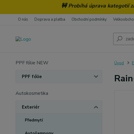
🚧 Probíhá úprava kategotií 
O nás
Doprava a platba
Obchodní podmínky
Velkoobch
PPF fólie NEW
Úvod
E
Rain
PPF fólie
Autokosmetika
Exteriér
Předmytí
Autošampony