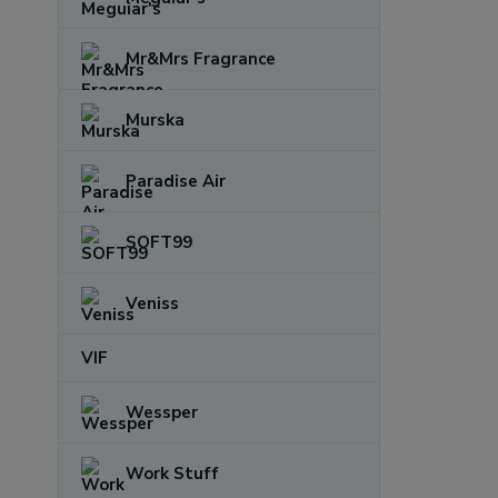
Mr&Mrs Fragrance
Murska
Paradise Air
SOFT99
Veniss
VIF
Wessper
Work Stuff