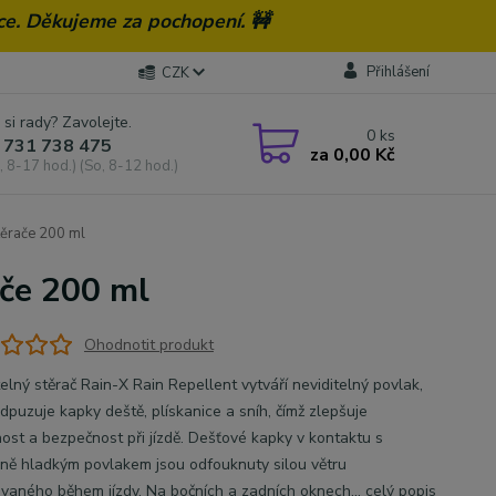
ce. Děkujeme za pochopení. 🚧
Přihlášení
CZK
 si rady? Zavolejte.
0
ks
 731 738 475
za
0,00 Kč
, 8-17 hod.) (So, 8-12 hod.)
těrače 200 ml
ače 200 ml
Ohodnotit produkt
elný stěrač Rain-X Rain Repellent vytváří neviditelný povlak,
dpuzuje kapky deště, plískanice a sníh, čímž zlepšuje
nost a bezpečnost při jízdě. Dešťové kapky v kontaktu s
ně hladkým povlakem jsou odfouknuty silou větru
vaného během jízdy. Na bočních a zadních oknech...
celý popis