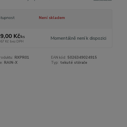
tupnost
Není skladem
9,00 Kč
/
ks
Momentálně není k dispozici
,67 Kč
bez DPH
roduktu:
RXPR01
EAN kód:
5026349024915
e:
RAIN-X
Typ:
tekuté stěrače