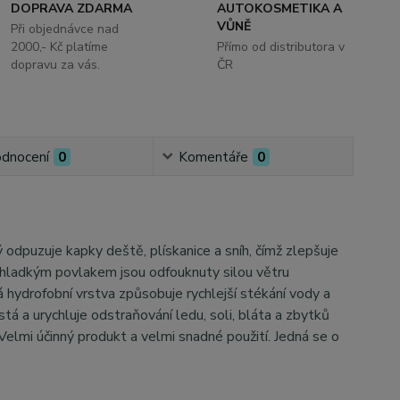
DOPRAVA ZDARMA
AUTOKOSMETIKA A
VŮNĚ
Při objednávce nad
2000,- Kč platíme
Přímo od distributora v
dopravu za vás.
ČR
dnocení
0
Komentáře
0
 odpuzuje kapky deště, plískanice a sníh, čímž zlepšuje
 hladkým povlakem jsou odfouknuty silou větru
 hydrofobní vrstva způsobuje rychlejší stékání vody a
á a urychluje odstraňování ledu, soli, bláta a zbytků
 Velmi účinný produkt a velmi snadné použití. Jedná se o