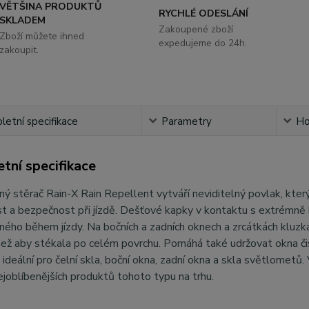
VĚTŠINA PRODUKTŮ
RYCHLÉ ODESLÁNÍ
SKLADEM
Zakoupené zboží
Zboží můžete ihned
expedujeme do 24h.
zakoupit.
etní specifikace
Parametry
Ho
tní specifikace
ný stěrač Rain-X Rain Repellent vytváří neviditelný povlak, který
st a bezpečnost při jízdě. Dešťové kapky v kontaktu s extrémně
ého během jízdy. Na bočních a zadních oknech a zrcátkách kluzká
než aby stékala po celém povrchu. Pomáhá také udržovat okna čist
 ideální pro čelní skla, boční okna, zadní okna a skla světlometů.
ejoblíbenějších produktů tohoto typu na trhu.