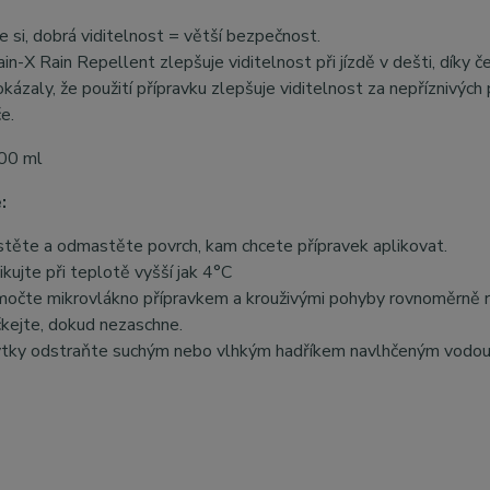
 si, dobrá viditelnost = větší bezpečnost.
ain-X Rain Repellent zlepšuje viditelnost při jízdě v dešti, díky č
kázaly, že použití přípravku zlepšuje viditelnost za nepříznivých
če.
00 ml
:
stěte a odmastěte povrch, kam chcete přípravek aplikovat.
ikujte při teplotě vyšší jak 4°C
očte mikrovlákno přípravkem a krouživými pohyby rovnoměrně ro
kejte, dokud nezaschne.
tky odstraňte suchým nebo vlhkým hadříkem navlhčeným vodou a