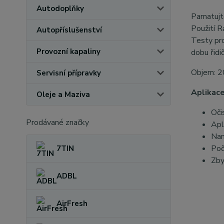
Autodoplňky
Pamatujte
Použití R
Autopříslušenství
Testy pro
Provozní kapaliny
dobu řidi
Objem: 2
Servisní přípravky
Aplikace
Oleje a Maziva
Oči
Prodávané značky
Apl
Nam
Poč
7TIN
Zby
ADBL
AirFresh