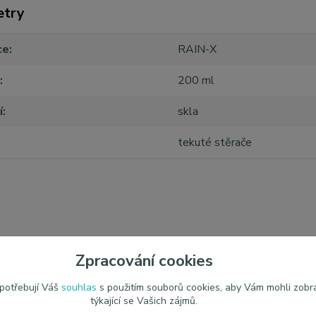
etry
ce
RAIN-X
200 ml
í
skla
tekuté stěrače
zařazeno v kategoriích
Zpracování cookies
iér
Čištění skla a tekuté
 potřebují Váš
souhlas
s použitím souborů cookies, aby Vám mohli zobr
týkající se Vašich zájmů.
stěrače