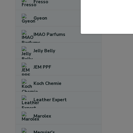
Fresso
Gyeon
IMAO Parfums
Jelly Belly
JEM PPF
Koch Chemie
Leather Expert
Marolex
Meguiar's